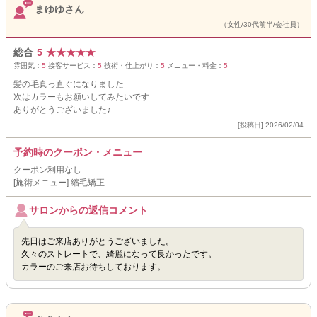
まゆゆさん
（女性/30代前半/会社員）
総合
5
★
★
★
★
★
雰囲気：
5
接客サービス：
5
技術・仕上がり：
5
メニュー・料金：
5
髪の毛真っ直ぐになりました
次はカラーもお願いしてみたいです
ありがとうございました♪
[投稿日] 2026/02/04
予約時のクーポン・メニュー
クーポン利用なし
[施術メニュー] 縮毛矯正
サロンからの返信コメント
先日はご来店ありがとうございました。
久々のストレートで、綺麗になって良かったです。
カラーのご来店お待ちしております。