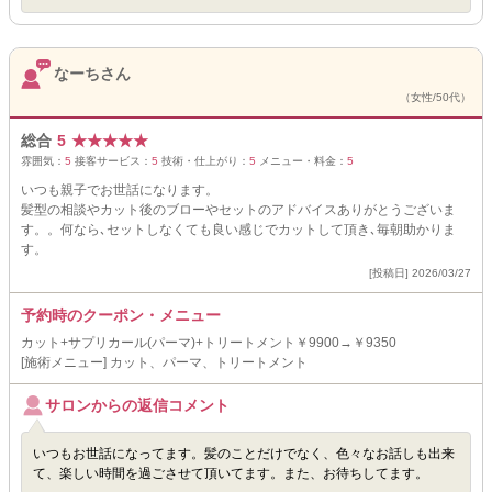
なーちさん
（女性/50代）
総合
5
★
★
★
★
★
雰囲気：
5
接客サービス：
5
技術・仕上がり：
5
メニュー・料金：
5
いつも親子でお世話になります。
髪型の相談やカット後のブローやセットのアドバイスありがとうございま
す。。何なら､セットしなくても良い感じでカットして頂き､毎朝助かりま
す。
[投稿日] 2026/03/27
予約時のクーポン・メニュー
カット+サプリカール(パーマ)+トリートメント￥9900→￥9350
[施術メニュー] カット、パーマ、トリートメント
サロンからの返信コメント
いつもお世話になってます。髪のことだけでなく、色々なお話しも出来
て、楽しい時間を過ごさせて頂いてます。また、お待ちしてます。