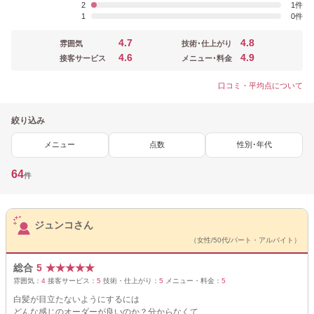
2
1
1
0
4.7
4.8
雰囲気
技術･仕上がり
4.6
4.9
接客サービス
メニュー･料金
口コミ・平均点について
絞り込み
メニュー
点数
性別･年代
64
件
サロンPick Up
ジュンコさん
（女性/50代/パート・アルバイト）
総合
5
★
★
★
★
★
雰囲気：
4
接客サービス：
5
技術・仕上がり：
5
メニュー・料金：
5
白髪が目立たないようにするには
どんな感じのオーダーが良いのか？分からなくて