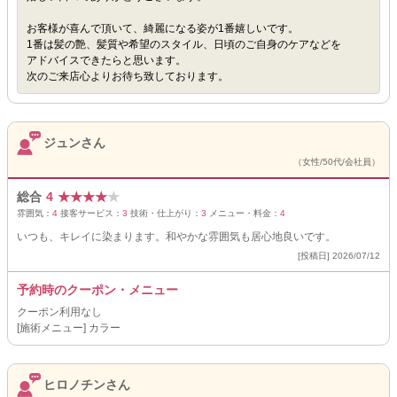
お客様が喜んで頂いて、綺麗になる姿が1番嬉しいです。
1番は髪の艶、髪質や希望のスタイル、日頃のご自身のケアなどを
アドバイスできたらと思います。
次のご来店心よりお待ち致しております。
ジュンさん
（女性/50代/会社員）
総合
4
★
★
★
★
★
雰囲気：
4
接客サービス：
3
技術・仕上がり：
3
メニュー・料金：
4
いつも、キレイに染まります。和やかな雰囲気も居心地良いです。
[投稿日] 2026/07/12
予約時のクーポン・メニュー
クーポン利用なし
[施術メニュー] カラー
ヒロノチンさん