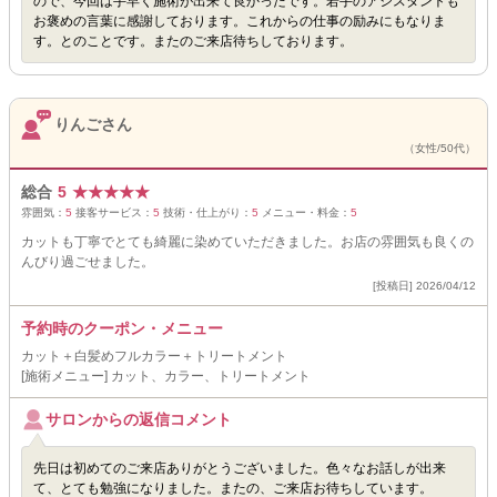
ので、今回は手早く施術が出来て良かったです。若手のアシスタントも
お褒めの言葉に感謝しております。これからの仕事の励みにもなりま
す。とのことです。またのご来店待ちしております。
りんごさん
（女性/50代）
総合
5
★
★
★
★
★
雰囲気：
5
接客サービス：
5
技術・仕上がり：
5
メニュー・料金：
5
カットも丁寧でとても綺麗に染めていただきました。お店の雰囲気も良くの
んびり過ごせました。
[投稿日] 2026/04/12
予約時のクーポン・メニュー
カット＋白髪めフルカラー＋トリートメント
[施術メニュー] カット、カラー、トリートメント
サロンからの返信コメント
先日は初めてのご来店ありがとうございました。色々なお話しが出来
て、とても勉強になりました。またの、ご来店お待ちしています。