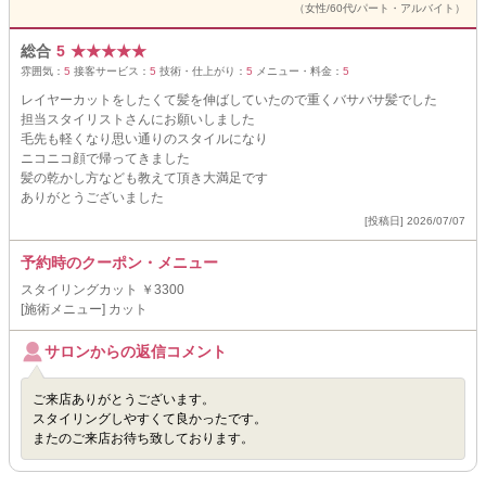
（女性/60代/パート・アルバイト）
総合
5
★
★
★
★
★
雰囲気：
5
接客サービス：
5
技術・仕上がり：
5
メニュー・料金：
5
レイヤーカットをしたくて髪を伸ばしていたので重くバサバサ髪でした
担当スタイリストさんにお願いしました
毛先も軽くなり思い通りのスタイルになり
ニコニコ顔で帰ってきました
髪の乾かし方なども教えて頂き大満足です
ありがとうございました
[投稿日] 2026/07/07
予約時のクーポン・メニュー
スタイリングカット ￥3300
[施術メニュー] カット
サロンからの返信コメント
ご来店ありがとうございます。
スタイリングしやすくて良かったです。
またのご来店お待ち致しております。