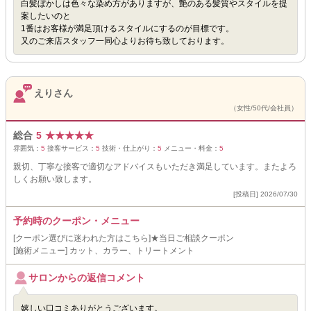
白髪ぼかしは色々な染め方がありますが、艶のある髪質やスタイルを提
案したいのと
1番はお客様が満足頂けるスタイルにするのが目標です。
又のご来店スタッフ一同心よりお待ち致しております。
えりさん
（女性/50代/会社員）
総合
5
★
★
★
★
★
雰囲気：
5
接客サービス：
5
技術・仕上がり：
5
メニュー・料金：
5
親切、丁寧な接客で適切なアドバイスもいただき満足しています。またよろ
しくお願い致します。
[投稿日] 2026/07/30
予約時のクーポン・メニュー
[クーポン選びに迷われた方はこちら]★当日ご相談クーポン
[施術メニュー] カット、カラー、トリートメント
サロンからの返信コメント
嬉しい口コミありがとうございます。