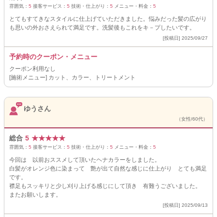
雰囲気：
5
接客サービス：
5
技術・仕上がり：
5
メニュー・料金：
5
とてもすてきなスタイルに仕上げていただきました。悩みだった髪の広がり
も思いの外おさえられて満足です。洗髪後もこれをキ－プしたいです。
[投稿日] 2025/09/27
予約時のクーポン・メニュー
クーポン利用なし
[施術メニュー] カット、カラー、トリートメント
ゆうさん
（女性/60代）
総合
5
★
★
★
★
★
雰囲気：
5
接客サービス：
5
技術・仕上がり：
5
メニュー・料金：
5
今回は 以前おススメして頂いたヘナカラーをしました。
白髪がオレンジ色に染まって 艶が出て自然な感じに仕上がり とても満足
です。
襟足もスッキリと少し刈り上げる感じにして頂き 有難うございました。
またお願いします。
[投稿日] 2025/09/13