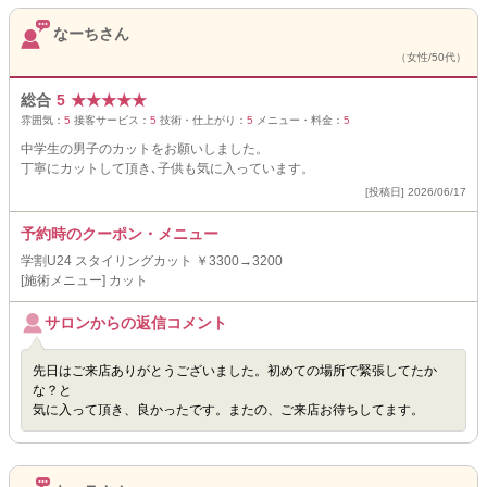
なーちさん
（女性/50代）
総合
5
★
★
★
★
★
雰囲気：
5
接客サービス：
5
技術・仕上がり：
5
メニュー・料金：
5
中学生の男子のカットをお願いしました。
丁寧にカットして頂き､子供も気に入っています。
[投稿日] 2026/06/17
予約時のクーポン・メニュー
学割U24 スタイリングカット ￥3300→3200
[施術メニュー] カット
サロンからの返信コメント
先日はご来店ありがとうございました。初めての場所で緊張してたか
な？と
気に入って頂き、良かったです。またの、ご来店お待ちしてます。