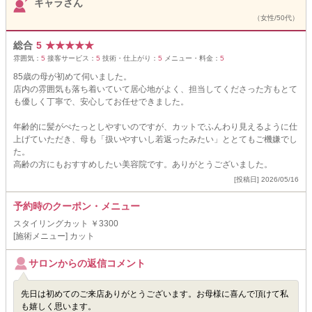
キャラさん
（女性/50代）
総合
5
★
★
★
★
★
雰囲気：
5
接客サービス：
5
技術・仕上がり：
5
メニュー・料金：
5
85歳の母が初めて伺いました。
店内の雰囲気も落ち着いていて居心地がよく、担当してくださった方もとて
も優しく丁寧で、安心してお任せできました。
年齢的に髪がぺたっとしやすいのですが、カットでふんわり見えるように仕
上げていただき、母も「扱いやすいし若返ったみたい」ととてもご機嫌でし
た。
高齢の方にもおすすめしたい美容院です。ありがとうございました。
[投稿日] 2026/05/16
予約時のクーポン・メニュー
スタイリングカット ￥3300
[施術メニュー] カット
サロンからの返信コメント
先日は初めてのご来店ありがとうございます。お母様に喜んで頂けて私
も嬉しく思います。