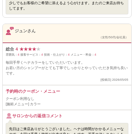
少しでもお客様のご希望に添えるよう心がけます。またのご来店お待ち
してます。
ジュンさん
（女性/50代/会社員）
総合
4
★
★
★
★
★
雰囲気：
4
接客サービス：
4
技術・仕上がり：
4
メニュー・料金：
4
毎回手早くヘナカラーをしていただいています。
お若い方のシャンプーがとても丁寧でしっかりとやっていただき気持ち良い
です。
[投稿日] 2026/05/05
予約時のクーポン・メニュー
クーポン利用なし
[施術メニュー] カラー
サロンからの返信コメント
先日はご来店ありがとうございました。ヘナは時間がかかるメニューな