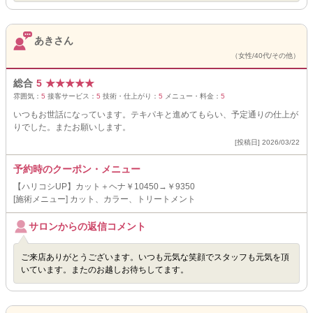
あきさん
（女性/40代/その他）
総合
5
★
★
★
★
★
雰囲気：
5
接客サービス：
5
技術・仕上がり：
5
メニュー・料金：
5
いつもお世話になっています。テキパキと進めてもらい、予定通りの仕上が
りでした。またお願いします。
[投稿日] 2026/03/22
予約時のクーポン・メニュー
【ハリコシUP】カット＋ヘナ￥10450→￥9350
[施術メニュー] カット、カラー、トリートメント
サロンからの返信コメント
ご来店ありがとうございます。いつも元気な笑顔でスタッフも元気を頂
いています。またのお越しお待ちしてます。