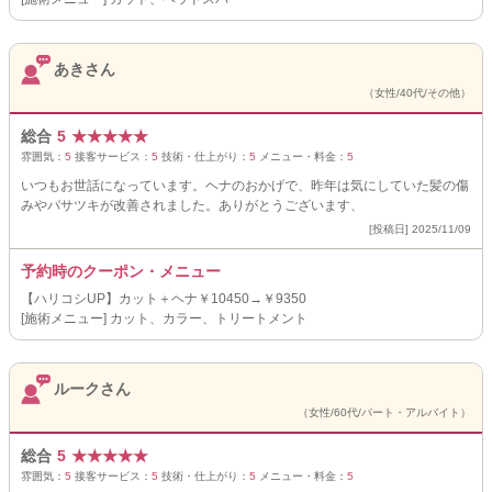
あきさん
（女性/40代/その他）
総合
5
★
★
★
★
★
雰囲気：
5
接客サービス：
5
技術・仕上がり：
5
メニュー・料金：
5
いつもお世話になっています。ヘナのおかげで、昨年は気にしていた髪の傷
みやパサツキが改善されました。ありがとうございます、
[投稿日] 2025/11/09
予約時のクーポン・メニュー
【ハリコシUP】カット＋ヘナ￥10450→￥9350
[施術メニュー] カット、カラー、トリートメント
ルークさん
（女性/60代/パート・アルバイト）
総合
5
★
★
★
★
★
雰囲気：
5
接客サービス：
5
技術・仕上がり：
5
メニュー・料金：
5