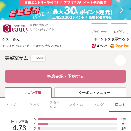
国内最大級の
サロン予約サイト
ブックマーク
ログイン
ゲストさん
ポイントを表示する
ポイントが1%たまる！
ポイントはサロン予約でつかえる！
美容室サム
MAP
空席確認・予約する
クーポン・メニュー
サロン情報
スタイ
トップ
こだわり
スタイル
ブログ
口コミ
リスト
5
55
サロン平均
4
7
4.73
3
1