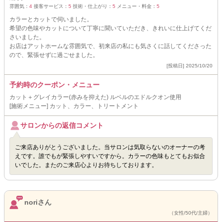
雰囲気：
4
接客サービス：
5
技術・仕上がり：
5
メニュー・料金：
5
カラーとカットで伺いました。
希望の色味やカットについて丁寧に聞いていただき、きれいに仕上げてくだ
さいました。
お店はアットホームな雰囲気で、初来店の私にも気さくに話してくださった
ので、緊張せずに過ごせました。
[投稿日] 2025/10/20
予約時のクーポン・メニュー
カット＋グレイカラー(赤みを抑えた) ルベルのエドルクオン使用
[施術メニュー] カット、カラー、トリートメント
サロンからの返信コメント
ご来店ありがとうございました。当サロンは気取らないのオーナーの考
えです。誰でもが緊張しやすいですから。カラーの色味もとてもお似合
いでした。またのご来店心よりお待ちしております。
noriさん
（女性/50代/主婦）