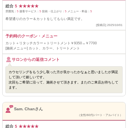
総合
5
★
★
★
★
★
雰囲気：
5
接客サービス：
5
技術・仕上がり：
5
メニュー・料金：
5
希望通りのカラー＆カットをしてもらい満足です。
[投稿日] 2025/10/01
予約時のクーポン・メニュー
カット＋リタッチカラー＋トリートメント￥9350→￥7700
[施術メニュー] カット、カラー、トリートメント
サロンからの返信コメント
カウセリングをもう少し取った方が良かったかなぁと思いましたが満足
して頂いて嬉しいです。
次回もご希望に沿って、施術させて頂きます。またのご来店お待ちして
ます。
Sam. Chanさん
（女性/60代/パート・アルバイト）
総合
5
★
★
★
★
★