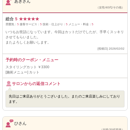
あきさん
（女性/40代/その他）
総合
5
★
★
★
★
★
雰囲気：
5
接客サービス：
5
技術・仕上がり：
5
メニュー・料金：
5
いつもお世話になっています。今回はカットだけでしたが、手早くスッキリ
させてもらいました。
またよろしくお願いします。
[投稿日] 2026/02/02
予約時のクーポン・メニュー
スタイリングカット ￥3300
[施術メニュー] カット
サロンからの返信コメント
先日はご来店ありがとうございました。またのご来店楽しみにしており
ます。
ひさん
（女性/30代前半）