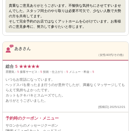
貴重なご意見ありがとうございます。不愉快な気持ちにさせてすいませ
んでした。スタッフ同士のやり取りは必要不可欠で、少ない人数で大勢
の方を共有してます。
そして完全予約のお店ではなくアットホームを心がけています。お客様
のご意見参考に、努力して参りたいと存じます。
あきさん
（女性/40代/その他）
総合
5
★
★
★
★
★
雰囲気：
5
接客サービス：
5
技術・仕上がり：
5
メニュー・料金：
5
いつもお世話になっています。
ヘッドスパを座ったまま行うのが意外でしたが、満遍なくマッサージしても
らえて気持ちよかったです。
カットもテキパキとスムーズでした。
ありがとうございました。
[投稿日] 2025/12/21
予約時のクーポン・メニュー
サロンからのメッセージクーポン
[施術メニュー] カット、ヘッドスパ