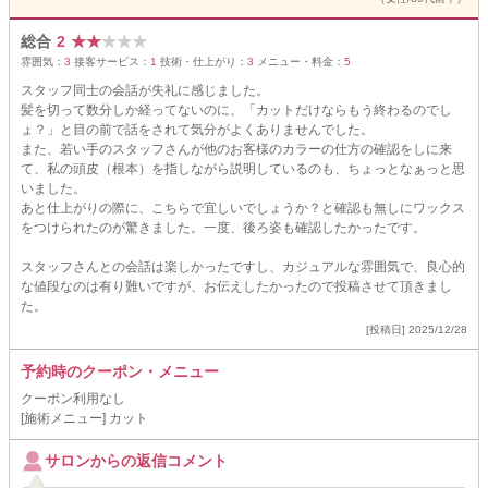
総合
2
★
★
★
★
★
雰囲気：
3
接客サービス：
1
技術・仕上がり：
3
メニュー・料金：
5
スタッフ同士の会話が失礼に感じました。
髪を切って数分しか経ってないのに、「カットだけならもう終わるのでし
ょ？」と目の前で話をされて気分がよくありませんでした。
また、若い手のスタッフさんが他のお客様のカラーの仕方の確認をしに来
て、私の頭皮（根本）を指しながら説明しているのも、ちょっとなぁっと思
いました。
あと仕上がりの際に、こちらで宜しいでしょうか？と確認も無しにワックス
をつけられたのが驚きました。一度、後ろ姿も確認したかったです。
スタッフさんとの会話は楽しかったですし、カジュアルな雰囲気で、良心的
な値段なのは有り難いですが、お伝えしたかったので投稿させて頂きまし
た。
[投稿日] 2025/12/28
予約時のクーポン・メニュー
クーポン利用なし
[施術メニュー] カット
サロンからの返信コメント