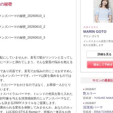
の秘密
スタイリスト
MARIN GOTO
マリン ゴトウ
メンズスタイル得意◎男
合わせ提案します
詳細を見る
駄にしていませんか。直毛で髪がツンツンと立ってし
にペタンと潰れてしまう。そんな髪質の悩みを抱える
指名して予約す
であり武器です。直毛でお悩みの方にこそおすすめし
れるメンズパーマです。パーマは髪を傷めるものでは
す。
サロンの最新
ixでは、ただパーマをかけるのではなく、お客様一人ひとり
います。
●
2026/8/7
艶カラー
トスパイラルパーマや、トレンドの色気を取り入れた
投稿者：
YUSUKE NAK
好印象を与える清潔感抜群のニュアンスパーマなど、
らも決まる2WAYスタイルをご提案します。
●
2026/8/7
清潔感パーマ
褒められる変化を体験してみませんか。あなたのカッ
UCIDO STYLE Remixで、皆様のご来店をお待
投稿者：
RINA TOMIMU