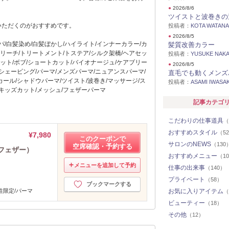
●
2026/8/6
ツイストと波巻きの
いただくのがおすすめです。
投稿者：
KOTA WATAN
●
2026/8/5
パ/白髪染め/白髪ぼかし/ハイライト/インナーカラー/カ
髪質改善カラー
ブリーチ/トリートメント/トステア/シルク架橋/ヘアセッ
投稿者：
YUSUKE NAK
カット/ボブ/ショートカット/バイオナージュ/ケアブリー
●
2026/8/5
室/シェービング/パーマ/メンズパーマ/ニュアンスパーマ/
直毛でも動くメンズ
ール/シャドウパーマ/ツイスト/波巻き/マッサージ/ス
投稿者：
ASAMI IWASAK
キッズカット/メッシュ/フェザーパーマ
記事カテゴ
こだわりの仕事道具
（
おすすめスタイル
（5
¥7,980
このクーポンで
サロンのNEWS
（130
空席確認・予約する
フェザー）
おすすめメニュー
（1
メニューを追加して予約
仕事の出来事
（140）
プライベート
（58）
ブックマークする
性限定/パーマ
お気に入りアイテム
（
ビューティー
（18）
その他
（12）