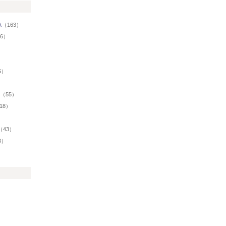
A
（163）
66）
）
5）
）
（55）
18）
（43）
8）