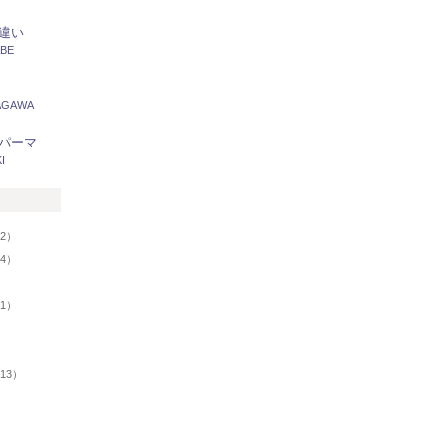
違い
ABE
AGAWA
パーマ
I
リ
2）
24）
）
01）
13）