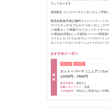
ちしております
初回限定 メンズパーマクーポンからご予約
髪質改善/縮毛矯正/酸性ストレート/ヘッドス
ラー/リタッチ/ダブルカラー/オーガニック/
ト/前髪カット/韓国/ウルフカット/レイヤー
チ/黒染め/学割/メンズ/眉毛/バーバー/理容
ツイストスパイラル/ダウンパーマ/スペインカ
キンフェード/スパイキーショート/フェード/
おすすめクーポン
カット
パーマ
カット＋パーマ（ニュアンスor
新
12300円→7980円
規
来店日条件：
指定なし
対象スタイリスト：
全員
その他条件：
1年以上ご来店のない方/男