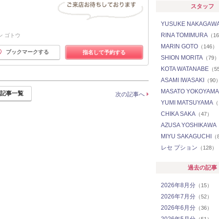
スタッフ
YUSUKE NAKAGAW
RINA TOMIMURA
ン ゴトウ
（1
MARIN GOTO
（146）
ブックマークする
指名して予約する
SHION MORITA
（79
KOTA WATANABE
（5
ASAMI IWASAKI
（90
MASATO YOKOYAMA
記事一覧
次の記事へ
YUMI MATSUYAMA
（
CHIKA SAKA
（47）
AZUSA YOSHIKAWA
MIYU SAKAGUCHI
（
レセ プション
（128）
過去の記事
2026年8月分
（15）
2026年7月分
（52）
2026年6月分
（36）
2026年5月分
（51）