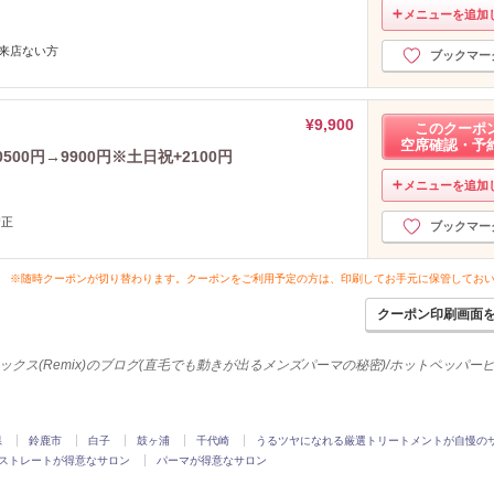
2023年1月分
（1）
メニューを追加
2022年12月分
（1）
ご来店ない方
2022年11月分
（3）
ブックマー
2022年10月分
（3）
2022年9月分
（3）
¥9,900
2022年8月分
このクーポ
（2）
空席確認・予
2022年7月分
（3）
500円→9900円※土日祝+2100円
2022年6月分
（7）
メニューを追加
2022年5月分
（5）
矯正
ブックマー
2022年4月分
（5）
2022年3月分
（7）
※随時クーポンが切り替わります。クーポンをご利用予定の方は、印刷してお手元に保管してお
2022年2月分
（3）
2022年1月分
（7）
クーポン印刷画面
2021年12月分
（6）
2021年11月分
（8）
ックス(Remix)のブログ(直毛でも動きが出るメンズパーマの秘密)/ホットペッパー
2021年10月分
（16）
2021年9月分
（9）
2021年8月分
（8）
県
鈴鹿市
白子
鼓ヶ浦
千代崎
うるツヤになれる厳選トリートメントが自慢の
2021年7月分
（11）
ストレートが得意なサロン
パーマが得意なサロン
2021年6月分
（10）