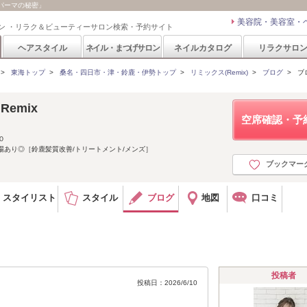
ズパーマの秘密」
美容院・美容室・
ン ・リラク＆ビューティーサロン検索・予約サイト
ヘアスタイル
ネイル・まつげサロン
ネイルカタログ
リラクサロ
>
東海トップ
>
桑名・四日市・津・鈴鹿・伊勢トップ
>
リミックス(Remix)
>
ブログ
>
ブ
 Remix
空席確認・予
０
場あり◎［鈴鹿髪質改善/トリートメント/メンズ］
ブックマー
スタイリスト
スタイル
ブログ
地図
口コミ
投稿者
投稿日：2026/6/10