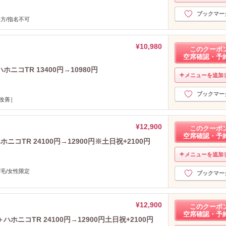
2024年9月分
（15）
ブックマー
2024年8月分
（21）
方/指名不可
2024年7月分
（17）
2024年6月分
（27）
¥10,980
このクーポ
2024年5月分
（7）
空席確認・予
2024年4月分
（9）
コTR 13400円→10980円
2024年3月分
メニューを追加
（8）
2024年2月分
（13）
ブックマー
2024年1月分
（7）
改善］
2023年12月分
（1）
2023年11月分
（2）
¥12,900
このクーポ
2023年10月分
（6）
空席確認・予
コTR 24100円→12900円※土日祝+2100円
2023年9月分
（4）
メニューを追加
2023年8月分
（5）
2023年7月分
（3）
毛/女性限定
ブックマー
2023年6月分
（1）
2023年5月分
（1）
2023年4月分
（4）
¥12,900
このクーポ
空席確認・予
2023年3月分
（2）
ニコTR 24100円→12900円土日祝+2100円