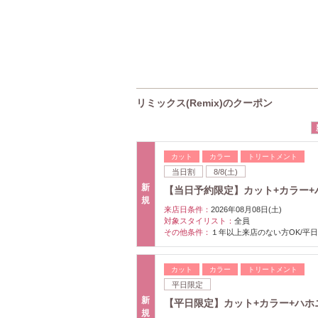
リミックス(Remix)のクーポン
カット
カラー
トリートメント
当日割
8/8(土)
新
【当日予約限定】カット+カラー+ハ
規
来店日条件：
2026年08月08日(土)
対象スタイリスト：
全員
その他条件：
１年以上来店のない方OK/平日
カット
カラー
トリートメント
平日限定
新
【平日限定】カット+カラー+ハホニコ
規