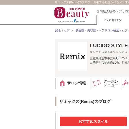
リミックス(Remix)のブログ「直毛でも動きが出るメン
国内最大級のヘアサロ
ヘアサロン
総合トップ
>
美容院・美容室・ヘアサロン検索トップ
LUCIDO STYLE
ルシードスタイルリミックス
三重県鈴鹿市中江島町１７‐１
白子駅から徒歩約10分。駐車
クーポン
サロン情報
メニュー
リミックス(Remix)のブログ
おすすめスタイル