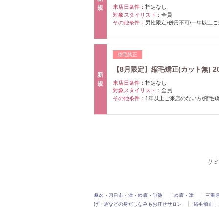
来店日条件：
指定なし
規
対象スタイリスト：
全員
その他条件：
男性限定/併用不可/一年以上
縮毛矯正
【8月限定】縮毛矯正(カット無) 20
新
来店日条件：
指定なし
規
対象スタイリスト：
全員
その他条件：
1年以上ご来店のない方/縮毛
リミ
桑名・四日市・津・鈴鹿・伊勢
鈴鹿・津
三重
げ・眉などの身だしなみもお任せサロン
縮毛矯正・