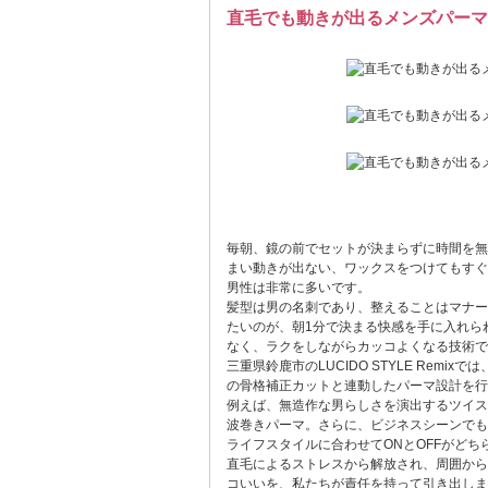
直毛でも動きが出るメンズパーマ
毎朝、鏡の前でセットが決まらずに時間を無
まい動きが出ない、ワックスをつけてもすぐ
男性は非常に多いです。
髪型は男の名刺であり、整えることはマナー
たいのが、朝1分で決まる快感を手に入れら
なく、ラクをしながらカッコよくなる技術で
三重県鈴鹿市のLUCIDO STYLE Rem
の骨格補正カットと連動したパーマ設計を行
例えば、無造作な男らしさを演出するツイス
波巻きパーマ。さらに、ビジネスシーンでも
ライフスタイルに合わせてONとOFFがどち
直毛によるストレスから解放され、周囲から
コいいを、私たちが責任を持って引き出します。L