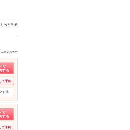
もっと見る
来店の全員の方
ンで
約する
して予約
クする
ンで
約する
して予約