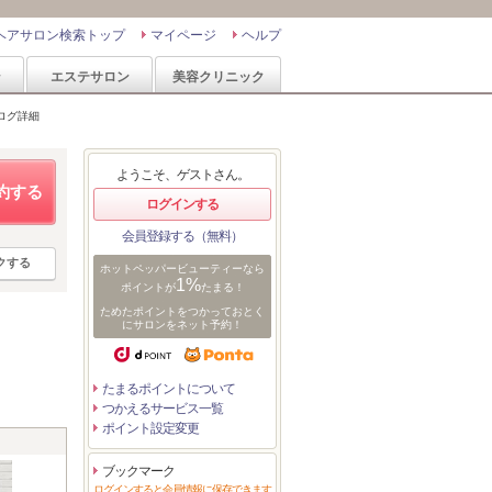
ヘアサロン検索トップ
マイページ
ヘルプ
ン
エステサロン
美容クリニック
ログ詳細
ようこそ、ゲストさん。
約する
ログインする
会員登録する（無料）
クする
ホットペッパービューティーなら
1%
ポイントが
たまる！
ためたポイントをつかっておとく
にサロンをネット予約！
たまるポイントについて
つかえるサービス一覧
ポイント設定変更
ブックマーク
ログインすると会員情報に保存できます