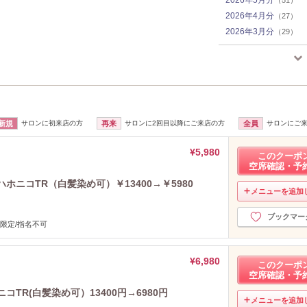
2026年4月分
（27）
2026年3月分
（29）
2026年2月分
（15）
2026年1月分
（24）
2025年12月分
（26）
2025年11月分
（24）
2025年10月分
（24）
新規
サロンに初来店の方
再来
サロンに2回目以降にご来店の方
全員
サロンにご
2025年9月分
（24）
2025年8月分
（23）
¥5,980
このクーポ
2025年7月分
（25）
空席確認・予
2025年6月分
（24）
ホニコTR（白髪染め可）￥13400→￥5980
2025年5月分
（19）
メニューを追加
2025年4月分
（24）
ブックマー
2025年3月分
（19）
限定/指名不可
2025年2月分
（16）
2025年1月分
（17）
¥6,980
このクーポ
2024年12月分
（13）
空席確認・予
2024年11月分
（18）
TR(白髪染め可）13400円→6980円
2024年10月分
（22）
メニューを追加