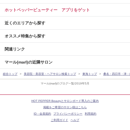
ホットペッパービューティー アプリをゲット
近くのエリアから探す
オススメ特集から探す
関連リンク
マール(marl)の近隣サロン
総合トップ
美容院・美容室・ヘアサロン検索トップ
東海トップ
桑名・四日市・津・
マール(marl)のブログ一覧/2019年5月
HOT PEPPER Beautyとサロンボード導入のご案内
掲載をご希望のサロン様はこちら
ID・会員規約
プライバシーポリシー
利用規約
ご利用ガイド
ヘルプ