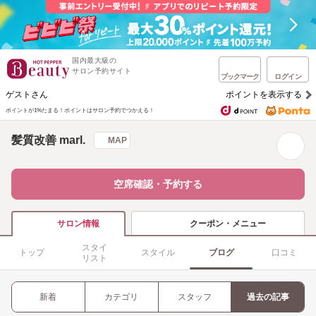
国内最大級の
サロン予約サイト
ブックマーク
ログイン
ゲストさん
ポイントを表示する
ポイントが1%たまる！
ポイントはサロン予約でつかえる！
髪質改善 marl.
MAP
空席確認・予約する
クーポン・メニュー
サロン情報
スタイ
トップ
スタイル
ブログ
口コミ
リスト
新着
カテゴリ
スタッフ
過去の記事