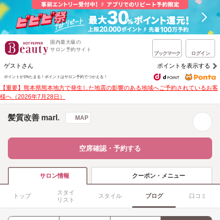
国内最大級の
サロン予約サイト
ブックマーク
ログイン
ゲストさん
ポイントを表示する
ポイントが1%たまる！
ポイントはサロン予約でつかえる！
【重要】熊本県熊本地方で発生した地震の影響のある地域へご予約されているお客
様へ（2026年7月28日）
髪質改善 marl.
MAP
空席確認・予約する
クーポン・メニュー
サロン情報
スタイ
トップ
スタイル
ブログ
口コミ
リスト