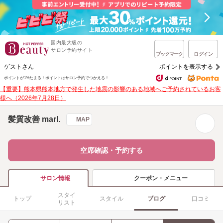
国内最大級の
サロン予約サイト
ブックマーク
ログイン
ゲストさん
ポイントを表示する
ポイントが1%たまる！
ポイントはサロン予約でつかえる！
【重要】熊本県熊本地方で発生した地震の影響のある地域へご予約されているお客
様へ（2026年7月28日）
髪質改善 marl.
MAP
空席確認・予約する
クーポン・メニュー
サロン情報
スタイ
トップ
スタイル
ブログ
口コミ
リスト