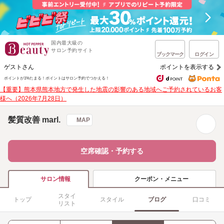
国内最大級の
サロン予約サイト
ブックマーク
ログイン
ゲストさん
ポイントを表示する
ポイントが1%たまる！
ポイントはサロン予約でつかえる！
【重要】熊本県熊本地方で発生した地震の影響のある地域へご予約されているお客
様へ（2026年7月28日）
髪質改善 marl.
MAP
空席確認・予約する
クーポン・メニュー
サロン情報
スタイ
トップ
スタイル
ブログ
口コミ
リスト