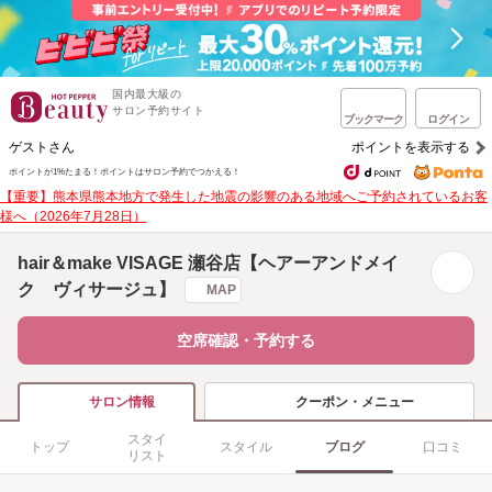
国内最大級の
サロン予約サイト
ブックマーク
ログイン
ゲストさん
ポイントを表示する
ポイントが1%たまる！
ポイントはサロン予約でつかえる！
【重要】熊本県熊本地方で発生した地震の影響のある地域へご予約されているお客
様へ（2026年7月28日）
hair＆make VISAGE 瀬谷店【ヘアーアンドメイ
ク ヴィサージュ】
MAP
空席確認・予約する
クーポン・メニュー
サロン情報
スタイ
トップ
スタイル
ブログ
口コミ
リスト