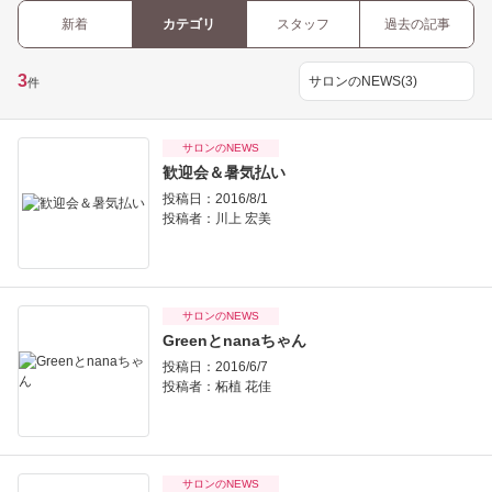
新着
カテゴリ
スタッフ
過去の記事
3
件
サロンのNEWS
歓迎会＆暑気払い
投稿日：2016/8/1
投稿者：
川上 宏美
サロンのNEWS
Greenとnanaちゃん
投稿日：2016/6/7
投稿者：
柘植 花佳
サロンのNEWS