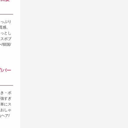
たっぷり
質感、
つっとし
ンスボブ
/韓国/
/パー
動き・ボ
。強すぎ
簡単にス
もおしゃ
ヘア/