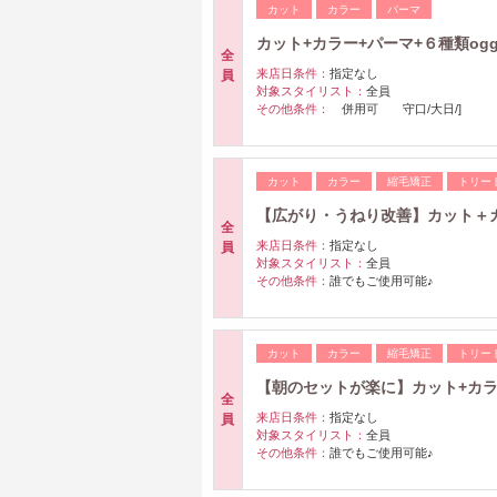
カット
カラー
パーマ
カット+カラー+パーマ+６種類oggio
全
来店日条件：
指定なし
員
対象スタイリスト：
全員
その他条件：
併用可 守口/大日/]
カット
カラー
縮毛矯正
トリー
【広がり・うねり改善】カット＋カラ
全
来店日条件：
指定なし
員
対象スタイリスト：
全員
その他条件：
誰でもご使用可能♪
カット
カラー
縮毛矯正
トリー
【朝のセットが楽に】カット+カラー+
全
来店日条件：
指定なし
員
対象スタイリスト：
全員
その他条件：
誰でもご使用可能♪