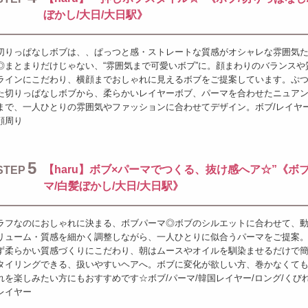
ぼかし/大日/大日駅》
切りっぱなしボブは、、ぱっつと感・ストレートな質感がオシャレな雰囲気
◎まとまりだけじゃない、“雰囲気まで可愛いボブ”に。顔まわりのバランスや
ラインにこだわり、横顔までおしゃれに見えるボブをご提案しています。ぷ
た切りっぱなしボブから、柔らかいレイヤーボブ、パーマを合わせたニュア
まで、一人ひとりの雰囲気やファッションに合わせてデザイン。ボブ/レイヤー
顔周り
5
【haru】ボブ×パーマでつくる、抜け感へア☆”《ボブ
STEP
マ/白髪ぼかし/大日/大日駅》
ラフなのにおしゃれに決まる、ボブパーマ◎ボブのシルエットに合わせて、
リューム・質感を細かく調整しながら、一人ひとりに似合うパーマをご提案
ず柔らかい質感づくりにこだわり、朝はムースやオイルを馴染ませるだけで
タイリングできる、扱いやすいヘアへ。ボブに変化が欲しい方、巻かなくて
れを楽しみたい方にもおすすめです☆ボブ/パーマ/韓国レイヤー/ロング/くびれ
レイヤー