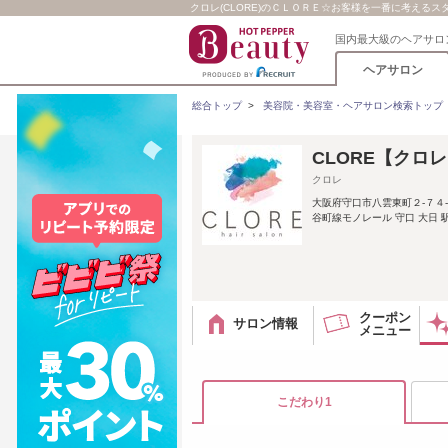
クロレ(CLORE)のＣＬＯＲＥ☆お客様を一番に考える
国内最大級のヘアサロ
ヘアサロン
総合トップ
>
美容院・美容室・ヘアサロン検索トップ
CLORE【クロ
クロレ
大阪府守口市八雲東町２‐７４
谷町線モノレール 守口 大日
クーポン
サロン情報
メニュー
こだわり1