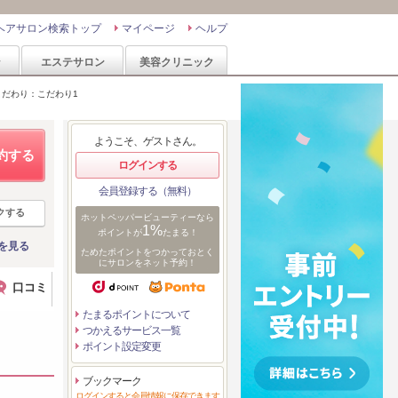
ヘアサロン検索トップ
マイページ
ヘルプ
ン
エステサロン
美容クリニック
こだわり：こだわり1
ようこそ、ゲストさん。
約する
ログインする
会員登録する（無料）
クする
ホットペッパービューティーなら
1%
ポイントが
たまる！
を見る
ためたポイントをつかっておとく
にサロンをネット予約！
口コミ
たまるポイントについて
つかえるサービス一覧
ポイント設定変更
ブックマーク
ログインすると会員情報に保存できます