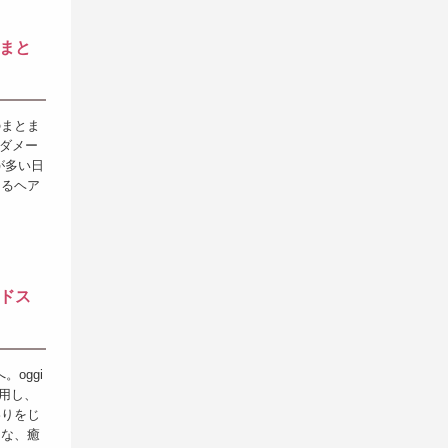
まと
のまとま
やダメー
が多い日
マるヘア
ドス
oggi
使用し、
わりをじ
うな、癒