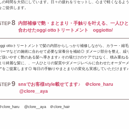
しの時間を大切にしています。日々の疲れをリセットし、心まで軽くなるよ
をご提供します。
8
内部補修で艶・まとまり・手触りを叶える、一人ひと
STEP
合わせたoggi ottoトリートメント oggiotto/
oggi ottoトリートメントで髪の内部からしっかり補修しながら、カラー・縮
パーマなどの施術に合わせて必要な栄養分を補給◎ ダメージ部分を整え、繰
ど扱いやすく艶のある髪へ導きます♪ その場だけのケアではなく、積み重ね
より綺麗な髪に、、一人ひとりの髪質やダメージレベルに合わせたオーダー
アをご提案します◎ 毎日の手触りやまとまりの変化も実感していただけます♪
9
snsでお客様style載せてます♪ ＠clore_haru
STEP
@clore__aya
＠clore_haru @clore__aya ＠clore_hair