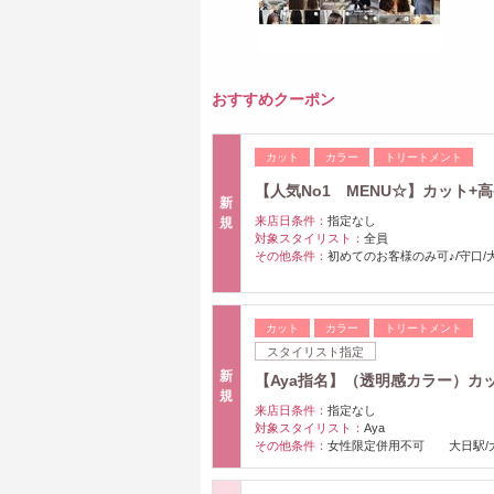
おすすめクーポン
カット
カラー
トリートメント
【人気No1 MENU☆】カット+高発
新
来店日条件：
指定なし
規
対象スタイリスト：
全員
その他条件：
初めてのお客様のみ可♪/守口/
カット
カラー
トリートメント
スタイリスト指定
新
【Aya指名】（透明感カラー）カット
規
来店日条件：
指定なし
対象スタイリスト：
Aya
その他条件：
女性限定併用不可 大日駅/大