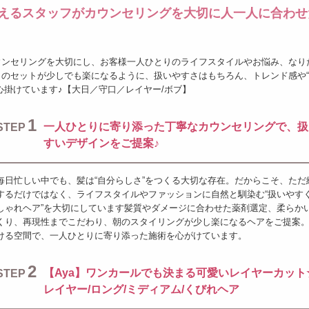
えるスタッフがカウンセリングを大切に人一人に合わせ
ウンセリングを大切にし、お客様一人ひとりのライフスタイルやお悩み、なり
のセットが少しでも楽になるように、扱いやすさはもちろん、トレンド感や
心掛けています♪【大日／守口／レイヤー/ボブ】
1
一人ひとりに寄り添った丁寧なカウンセリングで、扱
STEP
すいデザインをご提案♪
毎日忙しい中でも、髪は“自分らしさ”をつくる大切な存在。だからこそ、ただ
するだけではなく、ライフスタイルやファッションに自然と馴染む“扱いやす
しゃれヘア”を大切にしています髪質やダメージに合わせた薬剤選定、柔らか
くり、再現性までこだわり、朝のスタイリングが少し楽になるヘアをご提案
ける空間で、一人ひとりに寄り添った施術を心がけています。
2
【Aya】ワンカールでも決まる可愛いレイヤーカット
STEP
レイヤー/ロング/ミディアム/くびれヘア