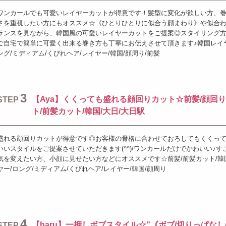
ワンカールでも可愛いレイヤーカットが得意です！髪型に変化が欲しい方、
さを重視したい方にもオススメ☆《ひとりひとりに似合う顔まわり》や似合
ランスを見ながら、韓国風の可愛いレイヤーカットをご提案◎スタイリング
ご自宅で簡単に可愛く出来る巻き方も丁寧にお伝えさせて頂きます♪韓国レイ
ング/ミディアム/くびれヘア/レイヤー/韓国/顔周り/前髪
3
【Aya】くくっても盛れる顔回りカット☆前髪/顔回
STEP
ト/前髪カット/韓国/大日/大日駅
盛れる顔回りカットが得意です◎お客様の骨格に合わせておろしてもくくっ
いいスタイルをご提案させていただきます(^^)/ワンカールだけでかわいい♪す
気を変えたい方、小顔に見せたい方などにオススメです☆前髪/前髪カット/韓
ヤー/ロング/ミディアム/くびれヘア/レイヤー/韓国/顔周り
4
【haru】一押しボブスタイル☆”《ボブ/切りっぱなし
STEP