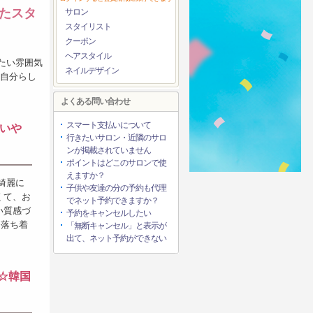
たスタ
サロン
スタイリスト
クーポン
ヘアスタイル
たい雰囲気
ネイルデザイン
“自分らし
よくある問い合わせ
スマート支払いについて
いや
行きたいサロン・近隣のサロ
ンが掲載されていません
ポイントはどこのサロンで使
えますか？
綺麗に
子供や友達の分の予約も代理
くて、お
でネット予約できますか？
い質感づ
予約をキャンセルしたい
。落ち着
「無断キャンセル」と表示が
出て、ネット予約ができない
☆韓国