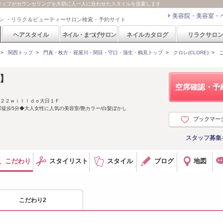
スタッフがカウンセリングを大切に人一人に合わせたスタイルを提案します
美容院・美容室・
ン ・リラク＆ビューティーサロン検索・予約サイト
ヘアスタイル
ネイル・まつげサロン
ネイルカタログ
リラクサロ
>
関西トップ
>
門真・枚方・寝屋川・関目・守口・蒲生・鶴見トップ
>
クロレ(CLORE)
>
レ】
空席確認・予
‐２２ｗｉｌｌｄｏ大日１Ｆ
 駅徒歩5分◆大人女性に人気の美容室/艶カラー/白髪ぼかし
ブックマー
スタッフ募集
こだわり
スタイリスト
スタイル
ブログ
地図
こだわり2