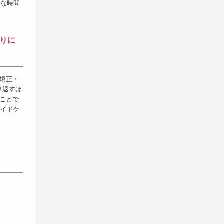
うな時間
りに
毛矯正・
り返すほ
ることで
メイドケ