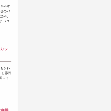
巻きやす
わせのバ
方法や、
ヤー/ロ
りカッ
てもかわ
こし雰囲
国レイ
/白髪