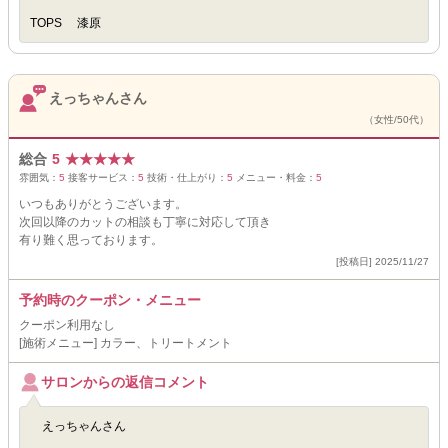
TOPS 漆原
えっちゃんさん
（女性/50代）
総合
5
★
★
★
★
★
雰囲気：
5
接客サービス：
5
技術・仕上がり：
5
メニュー・料金：
5
いつもありがとうございます。
次回以降のカットの相談も丁寧に対応して頂き
有り難く思っております。
[投稿日] 2025/11/27
予約時のクーポン・メニュー
クーポン利用なし
[施術メニュー] カラー、トリートメント
サロンからの返信コメント
えっちゃんさん