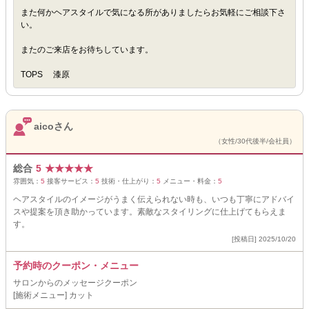
また何かヘアスタイルで気になる所がありましたらお気軽にご相談下さ
い。
またのご来店をお待ちしています。
TOPS 漆原
aicoさん
（女性/30代後半/会社員）
総合
5
★
★
★
★
★
雰囲気：
5
接客サービス：
5
技術・仕上がり：
5
メニュー・料金：
5
ヘアスタイルのイメージがうまく伝えられない時も、いつも丁寧にアドバイ
スや提案を頂き助かっています。素敵なスタイリングに仕上げてもらえま
す。
[投稿日] 2025/10/20
予約時のクーポン・メニュー
サロンからのメッセージクーポン
[施術メニュー] カット