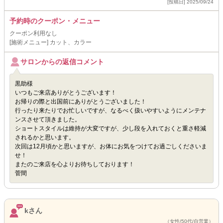
[投稿日] 2025/09/24
予約時のクーポン・メニュー
クーポン利用なし
[施術メニュー] カット、カラー
サロンからの返信コメント
黒助様
いつもご来店ありがとうございます！
お帰りの際と出国前にありがとうございました！
行ったり来たりでお忙しいですが、なるべく扱いやすいようにメンテナ
ンスさせて頂きました。
ショートスタイルは維持が大変ですが、少し段を入れておくと重さ軽減
されるかと思います。
次回は12月頃かと思いますが、お体にお気をつけてお過ごしくださいま
せ！
またのご来店を心よりお待ちしております！
菅間
kさん
（女性/50代/自営業）