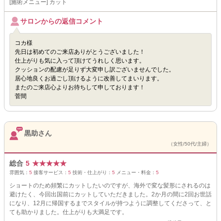
[施術メニュー] カット
サロンからの返信コメント
コカ様
先日は初めてのご来店ありがとうございました！
仕上がりも気に入って頂けてうれしく思います。
クッションの配慮が足りず大変申し訳ございませんでした。
居心地良くお過ごし頂けるように改善してまいります。
またのご来店心よりお待ちして申しております！
菅間
黒助さん
（女性/50代/主婦）
総合
5
★
★
★
★
★
雰囲気：
5
接客サービス：
5
技術・仕上がり：
5
メニュー・料金：
5
ショートのため頻繁にカットしたいのですが、海外で変な髪形にされるのは
避けたく、今回出国前にカットしていただきました。2か月の間に2回お世話
になり、12月に帰国するまでスタイルが持つように調整してくださって、と
ても助かりました。仕上がりも大満足です。