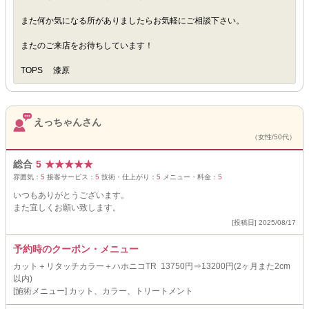
また何か気になる所がありましたらお気軽にご相談下さい。
またのご来店をお待ちしています！
TOPS 漆原
えっちゃんさん
（女性/50代）
総合
5
★
★
★
★
★
雰囲気：
5
接客サービス：
5
技術・仕上がり：
5
メニュー・料金：
5
いつもありがとうございます。
また宜しくお願い致します。
[投稿日] 2025/08/17
予約時のクーポン・メニュー
カット＋リタッチカラー＋ハホニコTR 13750円⇒13200円(2ヶ月また2cm
以内)
[施術メニュー] カット、カラー、トリートメント