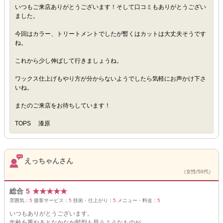
いつもご来店ありがとうございます！そして口コミもありがとうござい
ました。
今回はカラー、トリートメントでしたが暫くはカットは大丈夫そうです
ね。
これから少し伸ばして行きましょうね。
ワックス仕上げもやり方が分からないようでしたら気軽にお声かけ下さ
いね。
またのご来店をお待ちしています！
TOPS 漆原
えっちゃんさん
（女性/50代）
総合
5
★
★
★
★
★
雰囲気：
5
接客サービス：
5
技術・仕上がり：
5
メニュー・料金：
5
いつもありがとうございます。
年齢を重ねるとなかなか髪型も思うようなものが