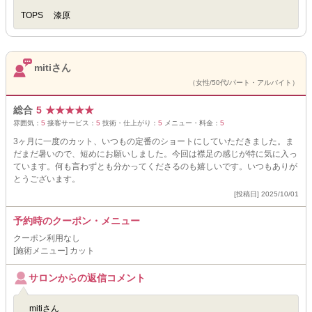
TOPS 漆原
mitiさん
（女性/50代/パート・アルバイト）
総合
5
★
★
★
★
★
雰囲気：
5
接客サービス：
5
技術・仕上がり：
5
メニュー・料金：
5
3ヶ月に一度のカット、いつもの定番のショートにしていただきました。ま
だまだ暑いので、短めにお願いしました。今回は襟足の感じが特に気に入っ
ています。何も言わずとも分かってくださるのも嬉しいです。いつもありが
とうございます。
[投稿日] 2025/10/01
予約時のクーポン・メニュー
クーポン利用なし
[施術メニュー] カット
サロンからの返信コメント
mitiさん