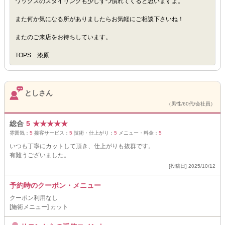
ワックスのスタイリングも少しずつ慣れてくると思いますよ。
また何か気になる所がありましたらお気軽にご相談下さいね！
またのご来店をお待ちしています。
TOPS 漆原
としさん
（男性/60代/会社員）
総合
5
★
★
★
★
★
雰囲気：
5
接客サービス：
5
技術・仕上がり：
5
メニュー・料金：
5
いつも丁寧にカットして頂き、仕上がりも抜群です。
有難うございました。
[投稿日] 2025/10/12
予約時のクーポン・メニュー
クーポン利用なし
[施術メニュー] カット