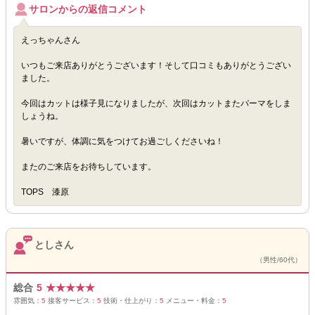
サロンからの返信コメント
えっちゃんさん
いつもご来店ありがとうございます！そして口コミもありがとうござい
ました。
今回はカットは様子見になりましたが、次回はカットまたパーマをしま
しょうね。
暑いですが、体調に気をつけてお過ごしくださいね！
またのご来店をお待ちしています。
TOPS 漆原
としさん
（男性/60代）
総合
5
★
★
★
★
★
雰囲気：
5
接客サービス：
5
技術・仕上がり：
5
メニュー・料金：
5