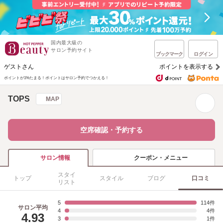
国内最大級の
サロン予約サイト
ブックマーク
ログイン
ゲストさん
ポイントを表示する
ポイントが1%たまる！
ポイントはサロン予約でつかえる！
TOPS
MAP
空席確認・予約する
クーポン・メニュー
サロン情報
スタイ
トップ
スタイル
ブログ
口コミ
リスト
5
114
サロン平均
4
4
4.93
3
1