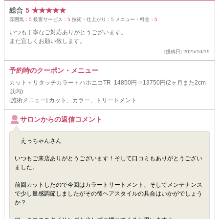
総合
5
★
★
★
★
★
雰囲気：
5
接客サービス：
5
技術・仕上がり：
5
メニュー・料金：
5
いつも丁寧なご対応ありがとうございます。
また宜しくお願い致します。
[投稿日] 2025/10/19
予約時のクーポン・メニュー
カット＋リタッチカラー＋ハホニコTR 14850円⇒13750円(2ヶ月また2cm
以内)
[施術メニュー] カット、カラー、トリートメント
サロンからの返信コメント
えっちゃんさん
いつもご来店ありがとうございます！そして口コミもありがとうござい
ました。
前回カットしたので今回はカラートリートメント、そしてメンテナンス
で少し量感調節しましたがその後ヘアスタイルの具合はいかがでしょう
か？