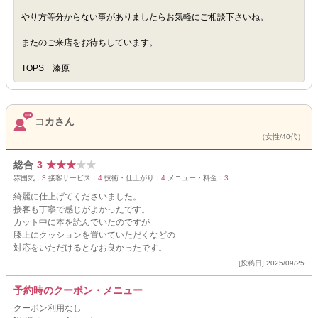
やり方等分からない事がありましたらお気軽にご相談下さいね。
またのご来店をお待ちしています。
TOPS 漆原
コカさん
（女性/40代）
総合
3
★
★
★
★
★
雰囲気：
3
接客サービス：
4
技術・仕上がり：
4
メニュー・料金：
3
綺麗に仕上げてくださいました。
接客も丁寧で感じがよかったです。
カット中に本を読んでいたのですが
膝上にクッションを置いていただくなどの
対応をいただけるとなお良かったです。
[投稿日] 2025/09/25
予約時のクーポン・メニュー
クーポン利用なし