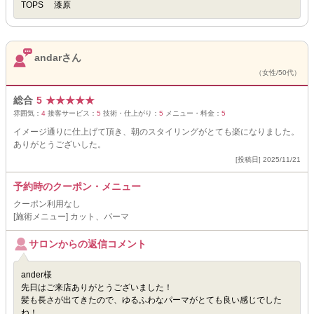
TOPS 漆原
andarさん
（女性/50代）
総合
5
★
★
★
★
★
雰囲気：
4
接客サービス：
5
技術・仕上がり：
5
メニュー・料金：
5
イメージ通りに仕上げて頂き、朝のスタイリングがとても楽になりました。
ありがとうございした。
[投稿日] 2025/11/21
予約時のクーポン・メニュー
クーポン利用なし
[施術メニュー] カット、パーマ
サロンからの返信コメント
ander様
先日はご来店ありがとうございました！
髪も長さが出てきたので、ゆるふわなパーマがとても良い感じでした
ね！