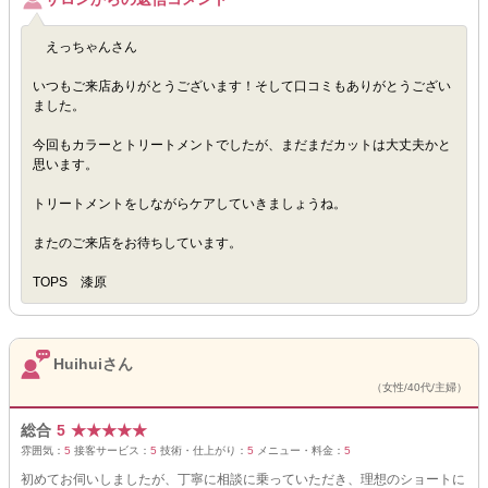
えっちゃんさん
いつもご来店ありがとうございます！そして口コミもありがとうござい
ました。
今回もカラーとトリートメントでしたが、まだまだカットは大丈夫かと
思います。
トリートメントをしながらケアしていきましょうね。
またのご来店をお待ちしています。
TOPS 漆原
Huihuiさん
（女性/40代/主婦）
総合
5
★
★
★
★
★
雰囲気：
5
接客サービス：
5
技術・仕上がり：
5
メニュー・料金：
5
初めてお伺いしましたが、丁寧に相談に乗っていただき、理想のショートに