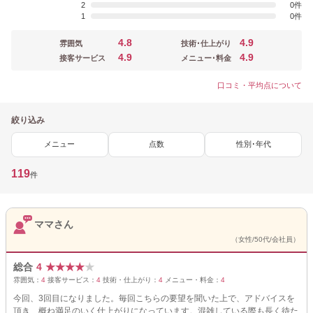
2
0
1
0
4.8
4.9
雰囲気
技術･仕上がり
4.9
4.9
接客サービス
メニュー･料金
口コミ・平均点について
絞り込み
メニュー
点数
性別･年代
119
件
ママさん
（女性/50代/会社員）
総合
4
★
★
★
★
★
雰囲気：
4
接客サービス：
4
技術・仕上がり：
4
メニュー・料金：
4
今回、3回目になりました。毎回こちらの要望を聞いた上で、アドバイスを
頂き、概ね満足のいく仕上がりになっています。混雑している際も長く待た