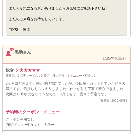
また何か気になる所がありましたらお気軽にご相談下さいね！
またのご来店をお待ちしています。
TOPS 漆原
黒助さん
（女性/50代/主婦）
総合
5
★
★
★
★
★
雰囲気：
5
接客サービス：
5
技術・仕上がり：
5
メニュー・料金：
5
3ヶ月ほど伺えず、髪が伸び放題でしたが、今回短くカットしていただき大
満足です。気持ちもスッキリしました。仕上がりも丁寧で安心できました。
次回は12月頃になりそうなので、9月にもう一度伺う予定です。
[投稿日] 2025/08/31
予約時のクーポン・メニュー
クーポン利用なし
[施術メニュー] カット、カラー