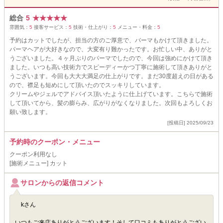
総合
5
★
★
★
★
★
雰囲気：
5
接客サービス：
5
技術・仕上がり：
5
メニュー・料金：
5
予約はカットでしたが、担当の方のご厚意で、バーマもかけて頂きました。
バーマヘアが大好きなので、大変有り難かったです。お忙しい中、ありがと
うございました。４ヶ月ぶりのパーマでしたので、今回は強めにかけて頂き
ました。いつも高い技術力でスピーディーかつ丁寧に施術して頂きありがと
うございます。今回も大大大満足の仕上がりです。まだ30度超えの日がある
ので、襟足も短めにして頂いたのでスッキリしています。
クリームやジェルでアドバイス頂いたように仕上げています。こちらで施術
して頂いてから、髪の膨らみ、広がりがなくなりました。次回もよろしくお
願い致します。
[投稿日] 2025/09/23
予約時のクーポン・メニュー
クーポン利用なし
[施術メニュー] カット
サロンからの返信コメント
kさん
いつもご来店ありがとうございます！そして口コミもありがとうござい