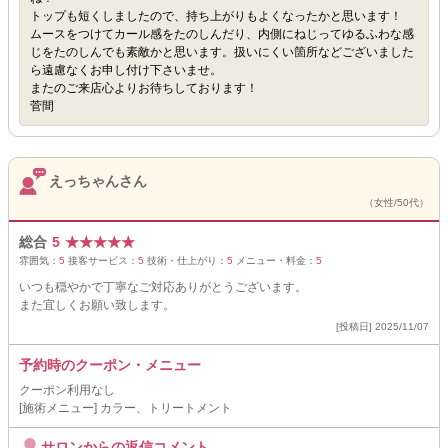
トップも短くしましたので、持ち上がりもよくなったかと思います！
ムースをつけてカール感をたのしんだり、内側にねじってゆるふわな感
じをたのしんでも素敵かと思います。扱いにくい箇所などございました
ら遠慮なくお申し付け下さいませ。
またのご来店心よりお待ちしております！
菅間
えっちゃんさん
（女性/50代）
総合
5
★
★
★
★
★
雰囲気：
5
接客サービス：
5
技術・仕上がり：
5
メニュー・料金：
5
いつも穏やかで丁寧なご対応ありがとうございます。
また宜しくお願い致します。
[投稿日] 2025/11/07
予約時のクーポン・メニュー
クーポン利用なし
[施術メニュー] カラー、トリートメント
サロンからの返信コメント