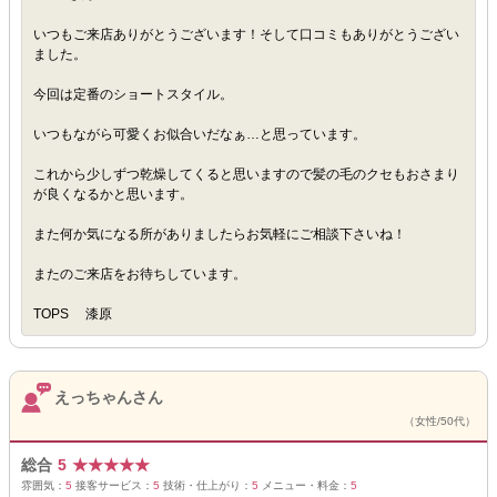
いつもご来店ありがとうございます！そして口コミもありがとうござい
ました。
今回は定番のショートスタイル。
いつもながら可愛くお似合いだなぁ…と思っています。
これから少しずつ乾燥してくると思いますので髪の毛のクセもおさまり
が良くなるかと思います。
また何か気になる所がありましたらお気軽にご相談下さいね！
またのご来店をお待ちしています。
TOPS 漆原
えっちゃんさん
（女性/50代）
総合
5
★
★
★
★
★
雰囲気：
5
接客サービス：
5
技術・仕上がり：
5
メニュー・料金：
5