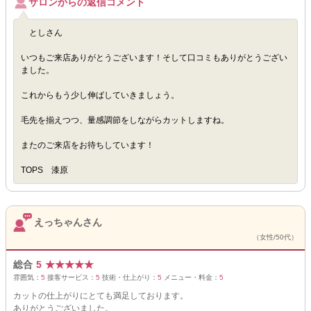
サロンからの返信コメント
としさん
いつもご来店ありがとうございます！そして口コミもありがとうござい
ました。
これからもう少し伸ばしていきましょう。
毛先を揃えつつ、量感調節をしながらカットしますね。
またのご来店をお待ちしています！
TOPS 漆原
えっちゃんさん
（女性/50代）
総合
5
★
★
★
★
★
雰囲気：
5
接客サービス：
5
技術・仕上がり：
5
メニュー・料金：
5
カットの仕上がりにとても満足しております。
ありがとうございました。