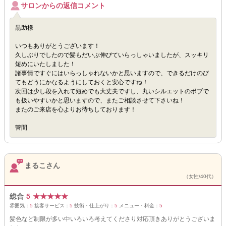
サロンからの返信コメント
黒助様
いつもありがとうございます！
久しぶりでしたので髪もだいぶ伸びていらっしゃいましたが、スッキリ
短めにいたしました！
諸事情ですぐにはいらっしゃれないかと思いますので、できるだけのび
てもどうにかなるようにしておくと安心ですね！
次回は少し段を入れて短めでも大丈夫ですし、丸いシルエットのボブで
も扱いやすいかと思いますので、またご相談させて下さいね！
またのご来店を心よりお待ちしております！
菅間
まるこさん
（女性/40代）
総合
5
★
★
★
★
★
雰囲気：
5
接客サービス：
5
技術・仕上がり：
5
メニュー・料金：
5
髪色など制限が多い中いろいろ考えてくださり対応頂きありがとうございま