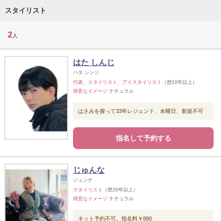
スタイリスト
2
人
はた しんじ
ハタ シンジ
代表、スタイリスト、アイスタイリスト
（歴20年以上）
得意なイメージ
ナチュラル
はさみを握って33年レジェンド、水曜日、新規不可
指名して予約する
じゅんな
ジュンナ
スタイリスト
（歴20年以上）
得意なイメージ
ナチュラル
ネット予約不可。指名料￥880