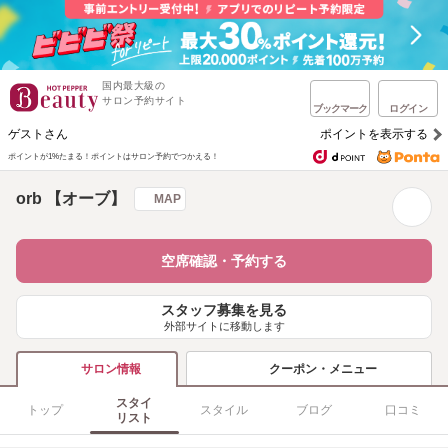
国内最大級の
サロン予約サイト
ブックマーク
ログイン
ゲストさん
ポイントを表示する
ポイントが1%たまる！
ポイントはサロン予約でつかえる！
orb 【オーブ】
MAP
空席確認・予約する
スタッフ募集を見る
外部サイトに移動します
クーポン・メニュー
サロン情報
スタイ
トップ
スタイル
ブログ
口コミ
リスト