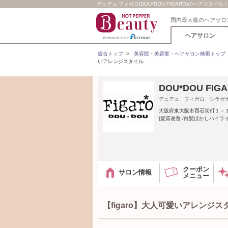
デュデュ フィガロ(DOU*DOU FIGARO)のヘアスタイル 
国内最大級のヘアサロ
ヘアサロン
総合トップ
>
美容院・美容室・ヘアサロン検索トップ
いアレンジスタイル
DOU*DOU F
デュデュ フィガロ シラガ
大阪府東大阪市西石切町１－
[髪質改善 /白髪ぼかしハイラ
クーポン
サロン情報
メニュー
【figaro】大人可愛いアレンジス