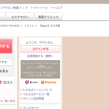
ヘアサロン検索トップ
マイページ
ヘルプ
ン
エステサロン
美容クリニック
*DOU FIGARO)
>
スタイル
>
【figaro】大人可愛
ようこそ、ゲストさん。
約する
ログインする
会員登録する（無料）
クする
ホットペッパービューティーなら
1%
ポイントが
たまる！
を見る
ためたポイントをつかっておとく
にサロンをネット予約！
口コミ
たまるポイントについて
つかえるサービス一覧
ポイント設定変更
イル一覧へ戻る
ブックマーク