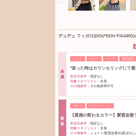
デュデュ フィガロ(DOU*DOU FIGAR
カット
カラー
パーマ
縮毛矯正
*迷った時はカウンセリングにて最
全
来店日条件：
指定なし
員
対象スタイリスト：
全員
その他条件：
その他併用不可
カラー
トリートメント
【質感の変わるカラー】髪質改善ラ
新
来店日条件：
指定なし
規
対象スタイリスト：
全員
その他条件：
ショート/髪質改善/白髪ぼかし