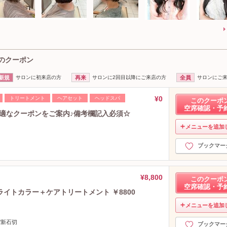
O)のクーポン
新規
サロンに初来店の方
再来
サロンに2回目以降にご来店の方
全員
サロンにご
¥0
トリートメント
ヘアセット
ヘッドスパ
このクーポ
空席確認・予
適なクーポンをご案内♪備考欄記入必須☆
メニューを追加
ブックマー
¥8,800
このクーポ
空席確認・予
イトカラー＋ケアトリートメント ￥8800
メニューを追加
/新石切
ブックマー