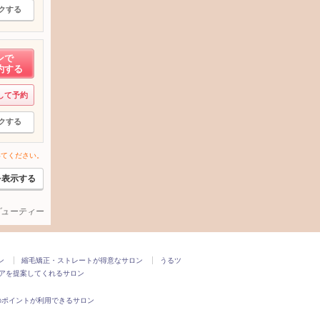
クする
ンで
約する
して予約
クする
いてください。
を表示する
ービューティー
ン
縮毛矯正・ストレートが得意なサロン
うるツ
アを提案してくれるサロン
のポイントが利用できるサロン