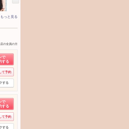
もっと見る
来店の全員の方
ンで
約する
して予約
クする
ンで
約する
して予約
クする