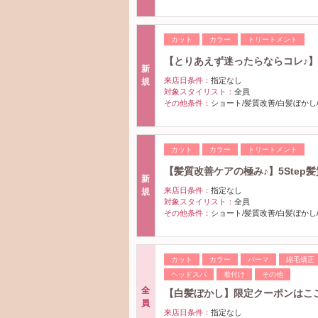
カット
カラー
トリートメント
【とりあえず迷ったらならコレ♪】3
新
来店日条件：
指定なし
規
対象スタイリスト：
全員
その他条件：
ショート/髪質改善/白髪ぼかし
カット
カラー
トリートメント
【髪質改善ケアの極み♪】5Step髪
新
来店日条件：
指定なし
規
対象スタイリスト：
全員
その他条件：
ショート/髪質改善/白髪ぼかし
カット
カラー
パーマ
縮毛矯正
ヘッドスパ
着付け
その他
全
【白髪ぼかし】限定クーポンはこ
員
来店日条件：
指定なし