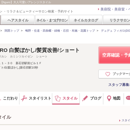
/ 【figaro】大人可愛いアレンジスタイル
美容院・美容室・
ン ・リラク＆ビューティーサロン検索・予約サイト
ヘアスタイル
ネイル・まつげサロン
ネイルカタログ
リラクサロ
>
関西トップ
>
鴫野・住道・四条畷・緑橋・石切・布施・花園トップ
>
デュデュ フィガロ(DOU
IGARO 白髪ぼかし/髪質改善/ショート
空席確認・予
ボカシ カミシツカイゼン ショート
１１－３０ 新石切駅前ビル１Ｆ
イト/白髪ぼかし]新石切駅10秒
ブックマー
スタッフ募集
こだわり
スタイリスト
スタイル
ブログ
地図
タイル
スタ