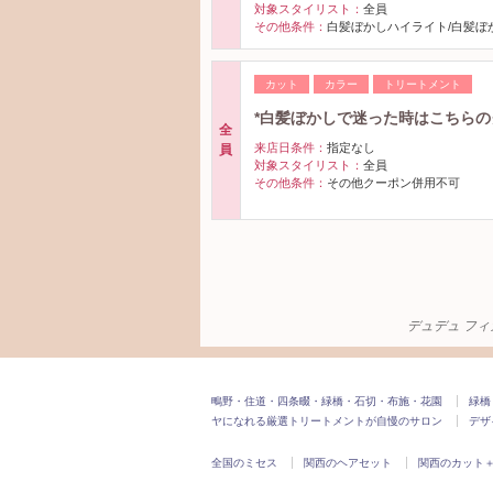
対象スタイリスト：
全員
その他条件：
白髪ぼかしハイライト/白髪ぼ
カット
カラー
トリートメント
*白髪ぼかしで迷った時はこちらの
全
来店日条件：
指定なし
員
対象スタイリスト：
全員
その他条件：
その他クーポン併用不可
デュデュ フィガ
鴫野・住道・四条畷・緑橋・石切・布施・花園
緑橋
ヤになれる厳選トリートメントが自慢のサロン
デザ
全国のミセス
関西のヘアセット
関西のカット＋