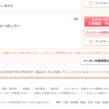
ブックマー
かし/新石切
¥0
このクーポ
空席確認・予
クーポンで♪*
メニューを追加
ブックマー
※随時クーポンが切り替わります。クーポンをご利用予定の方は、印刷してお手元に保管してお
クーポン印刷画面
ロ(DOU*DOU FIGARO) 【figaro】大人可愛いアレンジスタイル/ホットペッパ
・長田・新石切
大阪府
東大阪市
新石切
グレイカラー・白髪カバーが得意なサロ
インカラーが得意なサロン
顔周りの似合わせカットが得意なサロン
一人ひとりに似合うヘ
カラーで8000円以下のクーポンがあるサロン
鴫野・住道・四条畷・緑橋・石切・布施・花園