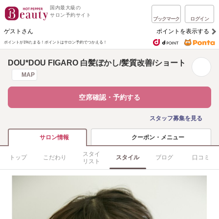
国内最大級の
サロン予約サイト
ブックマーク
ログイン
ゲストさん
ポイントを表示する
ポイントが1%たまる！
ポイントはサロン予約でつかえる！
DOU*DOU FIGARO 白髪ぼかし/髪質改善/ショート
MAP
空席確認・予約する
スタッフ募集を見る
クーポン・メニュー
サロン情報
スタイ
トップ
こだわり
スタイル
ブログ
口コミ
リスト