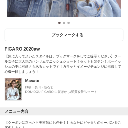
ブックマークする
FIGARO 2020aw
【気に入って頂いたスタイルは、ブックマークをしてご提示ください】クー
ル女子に大人気のハンサムマニッシュショート！セットも楽チン！ボーイッ
シュの中に可愛さもあるカットです！ガラッとイメージチェンジに挑戦して
心機一転しましょう！
Masato
緑橋・長田・新石切
DOU*DOU FIGARO 白髪ぼかし/髪質改善/ショート
メニュー内容
【クーポンに迷ったら美容師にお任せ！】あなたにピッタリのクーポンをご
案内します！