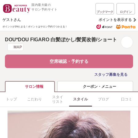
国内最大級の
サロン予約サイト
ブックマーク
ログイン
ゲストさん
ポイントを表示する
ポイントが1%たまる！
ポイントはサロン予約でつかえる！
DOU*DOU FIGARO 白髪ぼかし/髪質改善/ショート
MAP
空席確認・予約する
スタッフ募集を見る
クーポン・メニュー
サロン情報
スタイ
トップ
こだわり
スタイル
ブログ
口コミ
リスト