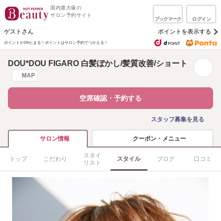
国内最大級の
サロン予約サイト
ブックマーク
ログイン
ゲストさん
ポイントを表示する
ポイントが1%たまる！
ポイントはサロン予約でつかえる！
DOU*DOU FIGARO 白髪ぼかし/髪質改善/ショート
MAP
空席確認・予約する
スタッフ募集を見る
クーポン・メニュー
サロン情報
スタイ
トップ
こだわり
スタイル
ブログ
口コミ
リスト