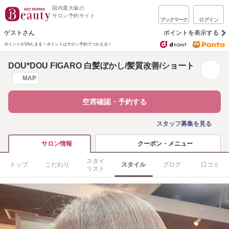
国内最大級の
サロン予約サイト
ブックマーク
ログイン
ゲストさん
ポイントを表示する
ポイントが1%たまる！
ポイントはサロン予約でつかえる！
DOU*DOU FIGARO 白髪ぼかし/髪質改善/ショート
MAP
空席確認・予約する
スタッフ募集を見る
クーポン・メニュー
サロン情報
スタイ
トップ
こだわり
スタイル
ブログ
口コミ
リスト