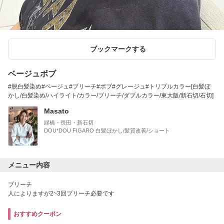
ブックマークする
ベージュボブ
#脱白髪染め#ベージュ#ブリーチ#ボブ#グレージュ#トリプルカラー[白髪ぼ
かし/白髪染め/ハイライト/カラー/ブリーチ/ダブルカラー/東大阪/新石切/石切]
Masato
緑橋・長田・新石切
DOU*DOU FIGARO 白髪ぼかし/髪質改善/ショート
メニュー内容
ブリーチ
人によりますが2~3回ブリーチ必要です
おすすめクーポン