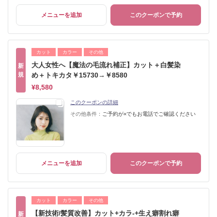
メニューを追加
このクーポンで予約
カット
カラー
その他
大人女性へ【魔法の毛流れ補正】カット＋白髪染
新
規
め＋トキカタ￥15730→￥8580
¥8,580
このクーポンの詳細
その他条件：
ご予約が×でもお電話でご確認ください
メニューを追加
このクーポンで予約
カット
カラー
その他
【新技術/髪質改善】カット+カラ-+生え癖割れ癖
新