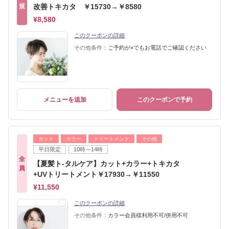
規
改善トキカタ ￥15730→￥8580
¥8,580
このクーポンの詳細
その他条件：
ご予約が×でもお電話でご確認ください
メニューを追加
このクーポンで予約
カット
カラー
トリートメント
その他
平日限定
10時～14時
全
【夏髪ト-タルケア】カット+カラー+トキカタ
員
+UVトリートメント￥17930→￥11550
¥11,550
このクーポンの詳細
その他条件：
カラー会員様利用不可/併用不可