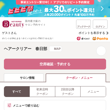
国内最大級の
サロン予約サイト
ブックマーク
ログイン
ゲストさん
ポイントを表示する
ポイントが1%たまる！
ポイントはサロン予約でつかえる！
ヘアークリアー 春日部
MAP
空席確認・予約する
サロン情報
クーポン・メニュー
初来店時
2回目以降
すべて
メニュー
クーポン
クーポン
メニューで絞り込む