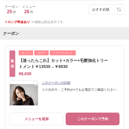
クーポン
メニュー
25
26
件
件
ロング料金あり
価格は税込表示です。
クーポン
カット
カラー
トリートメント
【迷ったらこれ】カット+カラー+毛髪強化トリー
新
規
トメント￥13530→￥8030
¥8,030
このクーポンの詳細
その他条件：
ご予約が×でもお電話でご確認ください
メニューを追加
このクーポンで予約