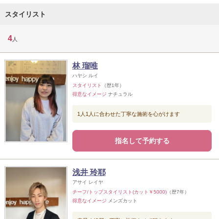
スタイリスト
4
人
林 瑠唯
ハヤシ ルイ
スタイリスト
（歴1年）
得意なイメージ
ナチュラル
1人1人に合わせた丁寧な施術を心がけます
指名して予約する
浅井 玲耶
アサイ レイヤ
チーフ/トップスタイリスト(カット￥5000)
（歴7年）
得意なイメージ
メンズカット