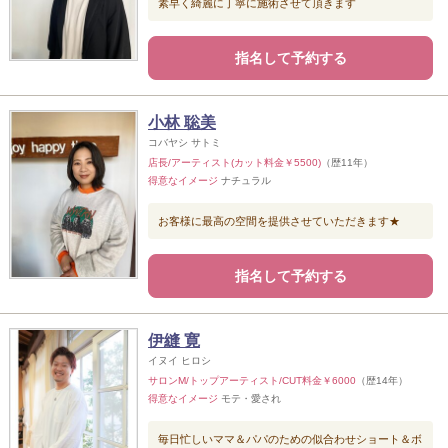
素早く綺麗に丁寧に施術させて頂きます
指名して予約する
小林 聡美
コバヤシ サトミ
店長/アーティスト(カット料金￥5500)
（歴11年）
得意なイメージ
ナチュラル
お客様に最高の空間を提供させていただきます★
指名して予約する
伊縫 寛
イヌイ ヒロシ
サロンM/トップアーティスト/CUT料金￥6000
（歴14年）
得意なイメージ
モテ・愛され
毎日忙しいママ＆パパのための似合わせショート＆ボ