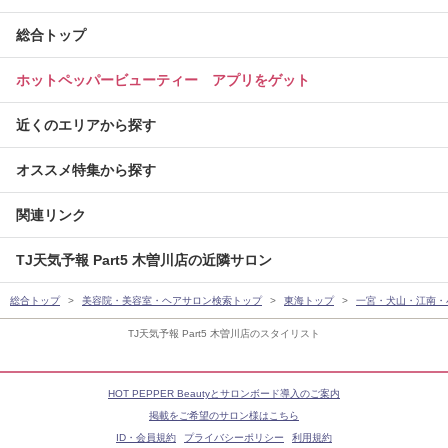
総合トップ
ホットペッパービューティー アプリをゲット
近くのエリアから探す
オススメ特集から探す
関連リンク
TJ天気予報 Part5 木曽川店の近隣サロン
総合トップ
美容院・美容室・ヘアサロン検索トップ
東海トップ
一宮・犬山・江南・
TJ天気予報 Part5 木曽川店のスタイリスト
HOT PEPPER Beautyとサロンボード導入のご案内
掲載をご希望のサロン様はこちら
ID・会員規約
プライバシーポリシー
利用規約