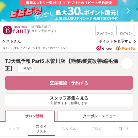
国内最大級の
サロン予約サイト
ブックマーク
ログイン
ゲストさん
ポイントを表示する
ポイントが1%たまる！
ポイントはサロン予約でつかえる！
TJ天気予報 Part5 木曽川店 【艶髪/髪質改善/縮毛矯
正】
MAP
空席確認・予約する
スタッフ募集を見る
外部サイトに移動します
クーポン・メニュー
サロン情報
スタイ
トップ
スタイル
ブログ
口コミ
リスト