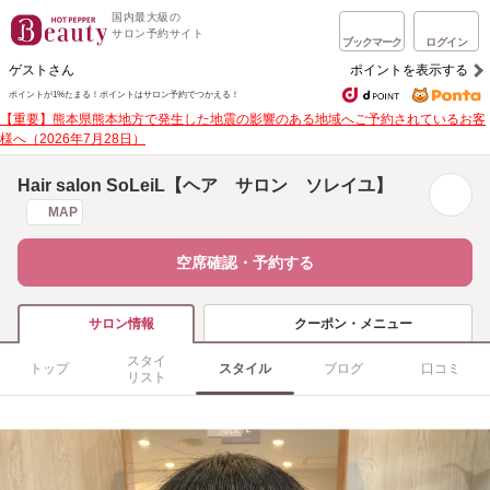
国内最大級の
サロン予約サイト
ブックマーク
ログイン
ゲストさん
ポイントを表示する
ポイントが1%たまる！
ポイントはサロン予約でつかえる！
【重要】熊本県熊本地方で発生した地震の影響のある地域へご予約されているお客
様へ（2026年7月28日）
Hair salon SoLeiL【ヘア サロン ソレイユ】
MAP
空席確認・予約する
クーポン・メニュー
サロン情報
スタイ
トップ
スタイル
ブログ
口コミ
リスト