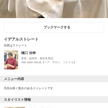
ブックマークする
イデアルストレート
自然はストレート
樋口 治伸
富田・総持寺・南茨木周辺
Hair salon SoLeiL【ヘア サロン ソレイユ】
メニュー内容
毛先を軽く動きのあるストレートです、
スタイリスト情報