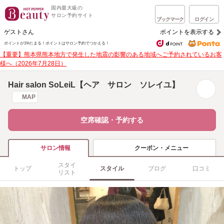
国内最大級の
サロン予約サイト
ブックマーク
ログイン
ゲストさん
ポイントを表示する
ポイントが1%たまる！
ポイントはサロン予約でつかえる！
【重要】熊本県熊本地方で発生した地震の影響のある地域へご予約されているお客
様へ（2026年7月28日）
Hair salon SoLeiL【ヘア サロン ソレイユ】
MAP
空席確認・予約する
クーポン・メニュー
サロン情報
スタイ
トップ
スタイル
ブログ
口コミ
リスト