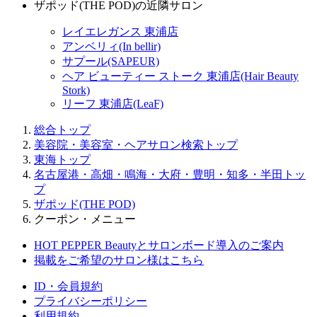
ザポッド(THE POD)の近隣サロン
レイエレガンス 東浦店
アンベリィ(In bellir)
サプール(SAPEUR)
ヘア ビューティー ストーク 東浦店(Hair Beauty
Stork)
リーフ 東浦店(LeaF)
総合トップ
美容院・美容室・ヘアサロン検索トップ
東海トップ
名古屋港・高畑・鳴海・大府・豊明・知多・半田トッ
プ
ザポッド(THE POD)
クーポン・メニュー
HOT PEPPER Beautyとサロンボード導入のご案内
掲載をご希望のサロン様はこちら
ID・会員規約
プライバシーポリシー
利用規約