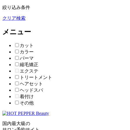
絞り込み条件
クリア
検索
メニュー
カット
カラー
パーマ
縮毛矯正
エクステ
トリートメント
ヘアセット
ヘッドスパ
着付け
その他
国内最大級の
サロン予約サイト