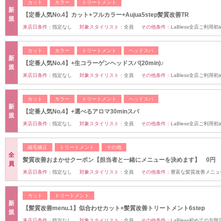
カット
カラー
トリートメント
新
【定番人気No.4】カット+フルカラー+Aujua5step髪質改善TR
規
来店日条件：
指定なし
対象スタイリスト：
全員
その他条件：
LaBless全店ご利用
カット
カラー
トリートメント
ヘッドスパ
新
【定番人気No.4】+生コラーゲンヘッドスパ(20min)♪
規
来店日条件：
指定なし
対象スタイリスト：
全員
その他条件：
LaBless全店ご利用
カット
カラー
トリートメント
ヘッドスパ
新
【定番人気No.4】+選べるアロマ30minスパ
規
来店日条件：
指定なし
対象スタイリスト：
全員
その他条件：
LaBless全店ご利用
縮毛矯正
トリートメント
その他
全
髪質改善おまかせクーポン【担当者と一緒にメニューを決めます】 0円
員
来店日条件：
指定なし
対象スタイリスト：
全員
その他条件：
豊富な髪質改善メニュ
カット
トリートメント
新
【髪質改善menu.1】似合わせカット+髪質改善トリートメント6step
規
来店日条件：
指定なし
対象スタイリスト：
全員
その他条件：
LaBless初めての方