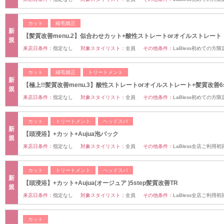
カット
縮毛矯正
新
【髪質改善menu.2】似合わせカット+酸性ストレートorオイルストレート
規
来店日条件：
指定なし
対象スタイリスト：
全員
その他条件：
LaBless初めての方
カット
縮毛矯正
トリートメント
新
【極上!!髪質改善menu.3】酸性ストレートorオイルストレート+髪質改善6st
規
来店日条件：
指定なし
対象スタイリスト：
全員
その他条件：
LaBless初めての方
カット
トリートメント
ヘッドスパ
新
【頭浸浴】+カット+Aujua泡パック
規
来店日条件：
指定なし
対象スタイリスト：
全員
その他条件：
LaBless全店ご利用
カット
トリートメント
ヘッドスパ
新
【頭浸浴】+カット+Aujua(オージュア )5step髪質改善TR
規
来店日条件：
指定なし
対象スタイリスト：
全員
その他条件：
LaBless全店ご利用
カット