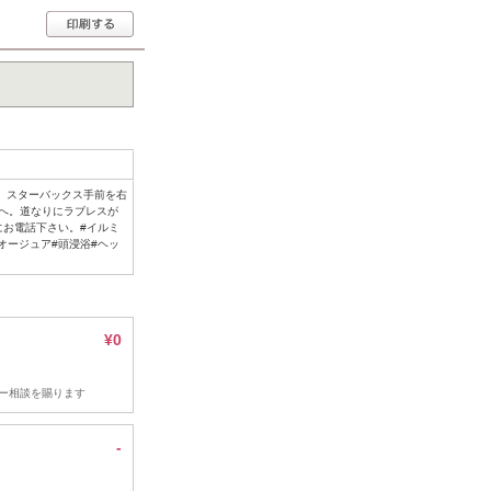
。スターバックス手前を右
向へ。道なりにラブレスが
にお電話下さい。#イルミ
オージュア#頭浸浴#ヘッ
¥0
ー相談を賜ります
-