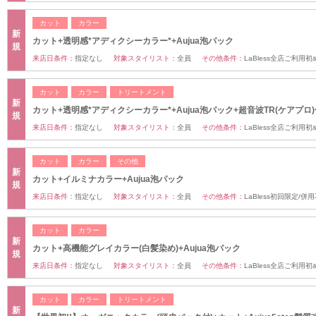
カット
カラー
新
カット+透明感*アディクシーカラー*+Aujua泡パック
規
来店日条件：
指定なし
対象スタイリスト：
全員
その他条件：
LaBless全店ご利用
カット
カラー
トリートメント
新
カット+透明感*アディクシーカラー*+Aujua泡パック+超音波TR(ケアプロ)
規
来店日条件：
指定なし
対象スタイリスト：
全員
その他条件：
LaBless全店ご利用
カット
カラー
その他
新
カット+イルミナカラー+Aujua泡パック
規
来店日条件：
指定なし
対象スタイリスト：
全員
その他条件：
LaBless初回限定/
カット
カラー
新
カット+高機能グレイカラー(白髪染め)+Aujua泡パック
規
来店日条件：
指定なし
対象スタイリスト：
全員
その他条件：
LaBless全店ご利用
カット
カラー
トリートメント
新