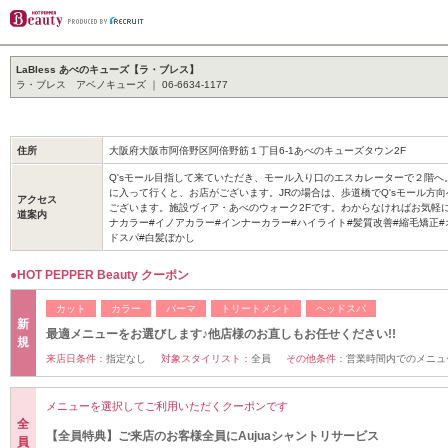
LaBless あべのキューズ【ラ・ブレス】
ラ・ブレス アベノキューズ ｜ 06-6634-1177
住所
大阪府大阪市阿倍野区阿倍野筋１丁目6-1あべのキューズタウン2F
Q'sモール目指して来ていただき、モール入り口のエスカレーターで２階へ
に入って行くと、お店がございます。JRの場合は、歩道橋でQ'sモール方
アクセス
ございます。施設ヴィア・あべのウォーク2Fです。わからなければお気軽
道案内
ナカラー#イノアカラー#インナーカラー#ハイライト#髪質改善#縮毛矯正#
ドスパ#白髪ぼかし
●HOT PEPPER Beauty クーポン
カット
カラー
パーマ
トリートメント
ヘッドスパ
新
最適メニューをお選びします♪他店様のお直しもお任せください!!
規
来店日条件：
指定なし
対象スタイリスト：
全員
その他条件：
営業時間内でのメニュ
メニューを選択してご利用いただくクーポンです
全
【全員特典】ご来店のお客様全員にAujuaシャントリサービス
員