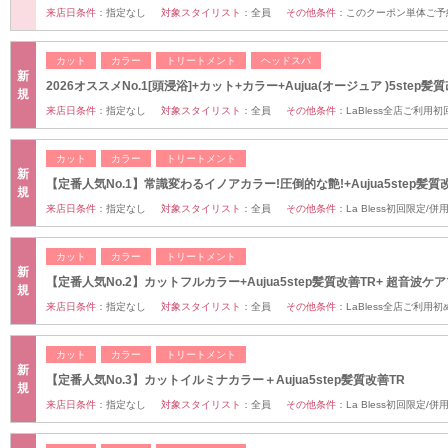
来店日条件：
指定なし
対象スタイリスト：
全員
その他条件：
このクーポン単体ご予
カット
カラー
トリートメント
ヘッドスパ
新
2026オススメNo.1[頭浸浴]+カット+カラー+Aujua(オージュア )5step髪
規
来店日条件：
指定なし
対象スタイリスト：
全員
その他条件：
LaBless全店ご利用
カット
カラー
トリートメント
新
【定番人気No.1】常識変わるイノアカラー!圧倒的な艶!+Aujua5step髪質
規
来店日条件：
指定なし
対象スタイリスト：
全員
その他条件：
La Bless初回限定/
カット
カラー
トリートメント
新
【定番人気No.2】カットフルカラー+Aujua5step髪質改善TR+ 超音波ケ
規
来店日条件：
指定なし
対象スタイリスト：
全員
その他条件：
LaBless全店ご利用
カット
カラー
トリートメント
新
【定番人気No.3】カットイルミナカラー＋Aujua5step髪質改善TR
規
来店日条件：
指定なし
対象スタイリスト：
全員
その他条件：
La Bless初回限定/