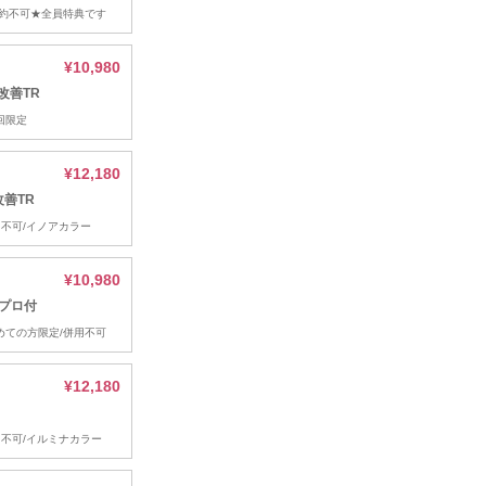
約不可★全員特典です
¥10,980
質改善TR
初回限定
¥12,180
改善TR
併用不可/イノアカラー
¥10,980
アプロ付
初めての方限定/併用不可
¥12,180
併用不可/イルミナカラー