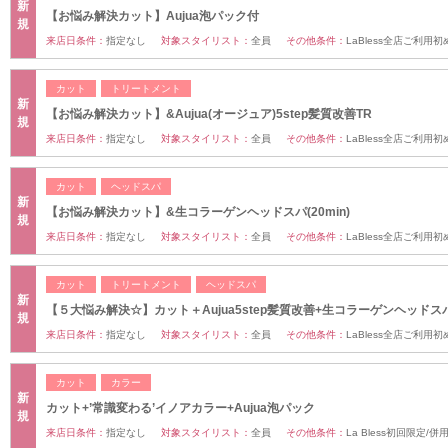
新
【お悩み解決カット】Aujua泡パック付
規
来店日条件：
指定なし
対象スタイリスト：
全員
その他条件：
LaBless全店ご利用
カット
トリートメント
新
【お悩み解決カット】&Aujua(オージュア)5step髪質改善TR
規
来店日条件：
指定なし
対象スタイリスト：
全員
その他条件：
LaBless全店ご利用
カット
ヘッドスパ
新
【お悩み解決カット】&生コラーゲンヘッドスパ(20min)
規
来店日条件：
指定なし
対象スタイリスト：
全員
その他条件：
LaBless全店ご利用
カット
トリートメント
ヘッドスパ
新
【５大悩み解決☆】カット＋Aujua5step髪質改善+生コラーゲンヘッドス
規
来店日条件：
指定なし
対象スタイリスト：
全員
その他条件：
LaBless全店ご利用
カット
カラー
新
カット+’常識変わる’イノアカラー+Aujua泡パック
規
来店日条件：
指定なし
対象スタイリスト：
全員
その他条件：
La Bless初回限定/