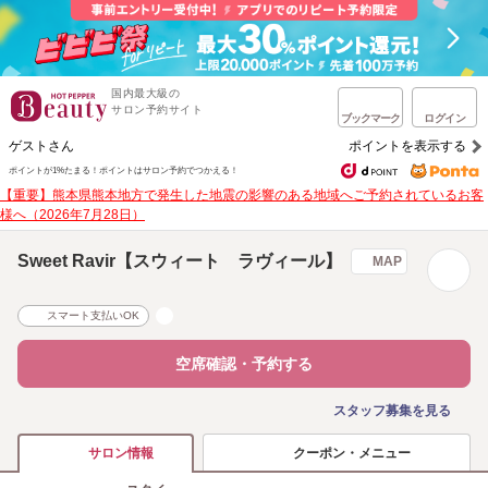
国内最大級の
サロン予約サイト
ブックマーク
ログイン
ゲストさん
ポイントを表示する
ポイントが1%たまる！
ポイントはサロン予約でつかえる！
【重要】熊本県熊本地方で発生した地震の影響のある地域へご予約されているお客
様へ（2026年7月28日）
Sweet Ravir【スウィート ラヴィール】
MAP
スマート支払いOK
空席確認・予約する
スタッフ募集を見る
クーポン・メニュー
サロン情報