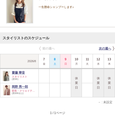
一生懸命シャンプーします♪
スタイリストのスケジュール
前の週へ
次の週へ
7
8
9
10
11
12
13
2026
/
8
金
土
日
月
火
水
木
齋藤 華音
スタイリスト
休
休
休
(歴3年)
業
業
業
岡野 秀一郎
日
日
日
部長・クリエイティ…
(歴20年以上)
－
: 未設定
1 / 1ページ