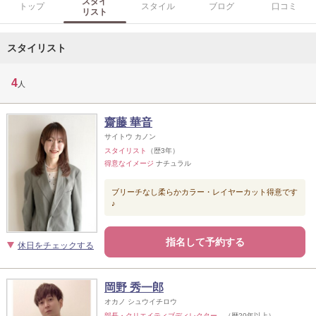
スタイ
トップ
スタイル
ブログ
口コミ
リスト
スタイリスト
4
人
齋藤 華音
サイトウ カノン
スタイリスト
（歴3年）
得意なイメージ
ナチュラル
ブリーチなし柔らかカラー・レイヤーカット得意です
♪
指名して予約する
休日をチェックする
岡野 秀一郎
オカノ シュウイチロウ
部長・クリエイティブディレクター
（歴20年以上）