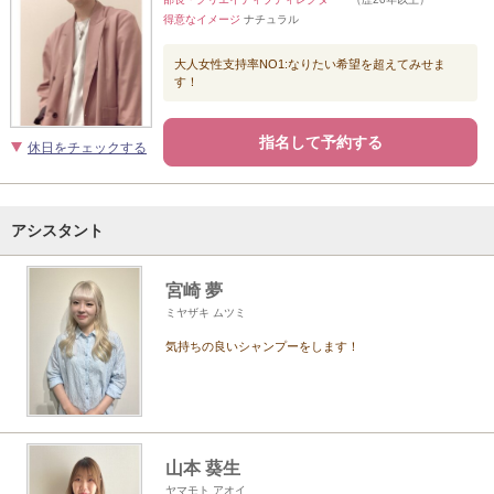
得意なイメージ
ナチュラル
大人女性支持率NO1:なりたい希望を超えてみせま
す！
指名して予約する
休日をチェックする
アシスタント
宮崎 夢
ミヤザキ ムツミ
気持ちの良いシャンプーをします！
山本 葵生
ヤマモト アオイ