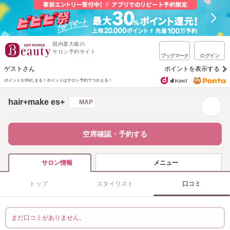
国内最大級の
サロン予約サイト
ブックマーク
ログイン
ゲストさん
ポイントを表示する
ポイントが1%たまる！
ポイントはサロン予約でつかえる！
hair+make es+
MAP
空席確認・予約する
メニュー
サロン情報
トップ
スタイリスト
口コミ
まだ口コミがありません。