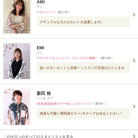
AMI
アミ
マネージャー
（歴12年）
ナチュラルな大人かわいいを提案します♪
EMI
エミ
デザイナー＆スパニスト（ディプロマ多数）
（歴15年）
扱いやすいカットと本格ヘッドスパで至福のひとときを
新田 裕
ニッタ ユウ
[店長]髪質改善カラーNo.1 スタイリスト
（歴9年）
色落ち可愛い透明感カラー♪モテヘアお任せください！
このサロンのすべてのスタイリストを見る