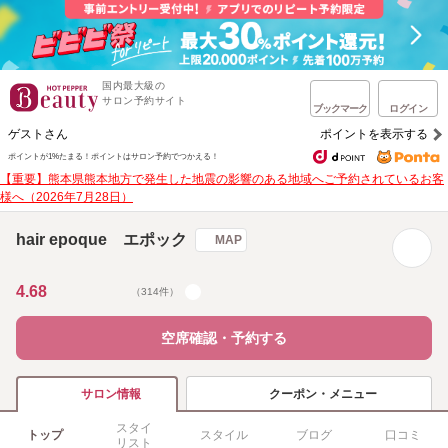
国内最大級の
サロン予約サイト
ブックマーク
ログイン
ゲストさん
ポイントを表示する
ポイントが1%たまる！
ポイントはサロン予約でつかえる！
【重要】熊本県熊本地方で発生した地震の影響のある地域へご予約されているお客
様へ（2026年7月28日）
hair epoque エポック
MAP
4.68
（314件）
空席確認・予約する
クーポン・メニュー
サロン情報
スタイ
トップ
スタイル
ブログ
口コミ
リスト