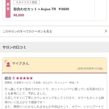
スタイリスト指定
新
規
似合わせカット＋Aujua TR ￥6600
¥6,600
このサロンのすべてのクーポンを見る
サロンの口コミ
サロンPick Up
マイクさん
（女性/30代前半/その他）
総合
5
★
★
★
★
★
雰囲気：
5
接客サービス：
5
技術・仕上がり：
5
メニュー・料金：
5
引っ越してきて初めてのカットで、ホットペッパーに載っている写真や口コ
ミを参考にして、予約しました。
入店してすぐに丁寧にカウンセリングをしてくださり、カラーもカットも納
得のいく仕上がりで感謝です！
また、偶然だったかもしれませんが今回はカット、カラー、シャンプートリ