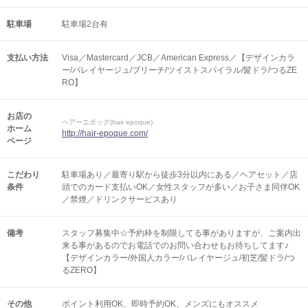
駐車場
駐車場2台有
支払い方法
Visa／Mastercard／JCB／American Express／【デザインカラ
ー/バレイヤージュ/ブリーチ/ツイストスパイラル/髪ドラ/つるZE
RO】
お店の
ヘアーエポック(hair epoque)
ホーム
http://hair-epoque.com/
ページ
こだわり
駐車場あり／最寄り駅から徒歩3分以内にある／ヘアセット／店
条件
頭でのカード支払いOK／女性スタッフが多い／お子さま同伴OK
／禁煙／ドリンクサービスあり
備考
スタッフ募集中☆予約枠を制限してる事がありますが、ご案内出
来る事があるのでお電話でのお問い合わせもお待ちしてます♪
【デザインカラー/外国人カラー/バレイヤージュ/初芝/髪ドラ/つ
るZERO】
その他
ポイント利用OK
即時予約OK
メンズにもオススメ