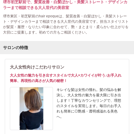
堺市初芝駅前で、髪質改善・白髪ぼかし・美髪ストレート・デザインカ
ラーまで相談できる大人世代の美容室
堺市東区・初芝駅前のhair epoqueは、髪質改善・白髪ぼかし・美髪ストレー
ト・デザインカラーまで相談できる大人世代の美容室です。担当スタイリスト
が髪質・履歴・なりたい印象に合わせて、艶・まとまり・柔らかい仕上がりを
大切にご提案します。初めての方もご相談ください。
サロンの特徴
大人女性向けこだわりサロン
大人女性の魅力を引き出すスタイルで大人×カワイイが叶う♪お手入れ
簡単、再現性の高さが人気の秘密！
キレイな髪は女性の憧れ。髪の悩みを解
決し、大人女性の魅力を最大限に引き出
します！丁寧なカウンセリングで、理想
のスタイルを実現します。毎日のお手入
れも簡単に◎艶感・透明感溢れる美色
へ。