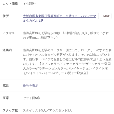
カット価格
￥4,950～
住所
大阪府堺市東区日置荘西町２丁２番１５ パティオマ
MAP
ルタカビル１F
アクセス
南海高野線初芝駅徒歩30秒 駐車場2台あり(少し離れています
ので事前にご確認下さい)
道案内
南海高野線初芝駅のロータリー側に出て、ロータリーのすぐ左側
にパティオマルタカビル初芝があります。そこの1階にございま
す。自転車、バイクでお越しの際はビル内に停めて頂くようお願
いします。【ダブルカラー/インナーカラー/デザインカラー/外国
人カラー/グラデーションカラー/バレイヤージュ/ハイライト/初
芝/ツイストスパイラル/ブリーチ/髪ドラ取扱店】
電話
番号を表示
座席
セット面5席
スタッフ数
スタイリスト5人／アシスタント2人