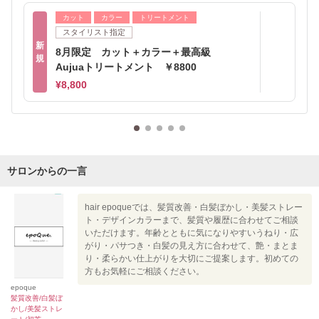
カット
カラー
トリートメント
スタイリスト指定
新
8月限定 カット＋カラー＋最高級
規
Aujuaトリートメント ￥8800
¥8,800
サロンからの一言
hair epoqueでは、髪質改善・白髪ぼかし・美髪ストレー
ト・デザインカラーまで、髪質や履歴に合わせてご相談
いただけます。年齢とともに気になりやすいうねり・広
がり・パサつき・白髪の見え方に合わせて、艶・まとま
り・柔らかい仕上がりを大切にご提案します。初めての
方もお気軽にご相談ください。
epoque
髪質改善/白髪ぼ
かし/美髪ストレ