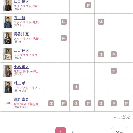
江口 健太
休
スタイリスト／髪質…
(歴13年)
石山 航
休
休
スタイリスト*池袋…
(歴12年)
長谷川 寛
休
スタイリスト*池袋…
(歴10年)
三田 翔大
休
休
トップスタイリスト…
(歴17年)
小林 優太
休
池袋店長【newi池袋…
(歴14年)
村上 孝一
休
トップスタイリスト…
(歴20年以上)
清野 崇史
休
休
休
休
休
休
休
代表*髪質改善お任…
(歴20年以上)
－
: 未設定
1
2
次へ