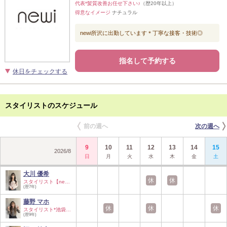
代表*髪質改善お任せ下さい♪
（歴20年以上）
得意なイメージ
ナチュラル
newi所沢に出勤しています＊丁寧な接客・技術◎
指名して予約する
休日をチェックする
スタイリストのスケジュール
前の週へ
次の週へ
9
10
11
12
13
14
15
2026
/
8
日
月
火
水
木
金
土
大川 優希
休
休
スタイリスト【newi…
(歴7年)
藤野 マホ
休
休
休
スタイリスト*池袋…
(歴9年)