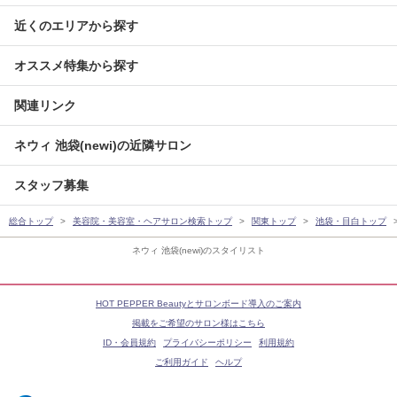
近くのエリアから探す
オススメ特集から探す
関連リンク
ネウィ 池袋(newi)の近隣サロン
スタッフ募集
総合トップ
美容院・美容室・ヘアサロン検索トップ
関東トップ
池袋・目白トップ
ネウィ 池袋(newi)のスタイリスト
HOT PEPPER Beautyとサロンボード導入のご案内
掲載をご希望のサロン様はこちら
ID・会員規約
プライバシーポリシー
利用規約
ご利用ガイド
ヘルプ