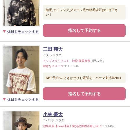
細毛,エイジング,ダメージ毛の縮毛矯正お任せ下さ
い！
指名して予約する
休日をチェックする
三田 翔大
ミタ ショウタ
トップスタイリスト 池袋/髪質改善
（歴17年）
得意なイメージ
ナチュラル
NET予約×のときはぜひお電話を！パーマ支持率No.1
指名して予約する
休日をチェックする
小林 優太
コバヤシ ユウタ
池袋店長【newi池袋】髪質改善縮毛矯正No.1
（歴14年）