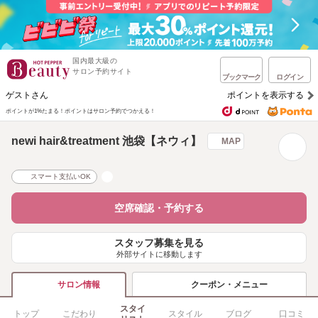
国内最大級の
サロン予約サイト
ブックマーク
ログイン
ゲストさん
ポイントを表示する
ポイントが1%たまる！
ポイントはサロン予約でつかえる！
newi hair&treatment 池袋【ネウィ】
MAP
スマート支払いOK
空席確認・予約する
スタッフ募集を見る
外部サイトに移動します
クーポン・メニュー
サロン情報
スタイ
トップ
こだわり
スタイル
ブログ
口コミ