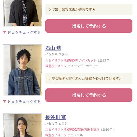
ツヤ髪、髪質改善が得意です★
指名して予約する
休日をチェックする
石山 航
イシヤマ ワタル
スタイリスト*池袋駅/デザインカット
（歴12年）
得意なイメージ
ティーンズ・ガーリー
丁寧な接客と寄り添った提案を心がけています♪
指名して予約する
休日をチェックする
長谷川 寛
ハセガワ ヒロシ
スタイリスト*池袋駅/髪質改善縮毛矯正
（歴10年）
得意なイメージ
ナチュラル