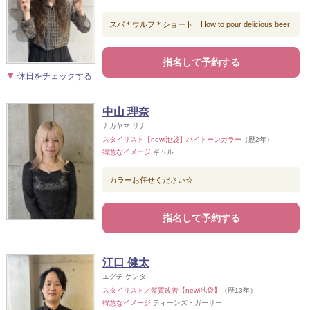
スパ＊ウルフ＊ショート How to pour delicious beer
指名して予約する
休日をチェックする
中山 理奈
ナカヤマ リナ
スタイリスト【newi池袋】ハイトーンカラー
（歴2年）
得意なイメージ
ギャル
カラーお任せください☆
指名して予約する
江口 健太
エグチ ケンタ
スタイリスト／髪質改善【newi池袋】
（歴13年）
得意なイメージ
ティーンズ・ガーリー