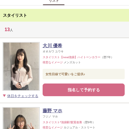
リスト
スタイリスト
13
人
大川 優希
オオカワ ユウキ
スタイリスト【newi池袋】ハイトーンカラー
（歴7年）
得意なイメージ
メンズカット
女性目線で可愛いをご提供♪
指名して予約する
休日をチェックする
藤野 マホ
フジノ マホ
スタイリスト*池袋駅/髪質改善
（歴9年）
得意なイメージ
カジュアル・ストリート