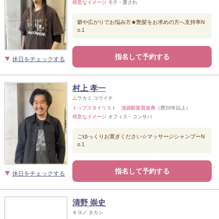
得意なイメージ
モテ・愛され
癖や広がりでお悩み方★艶髪をお求めの方へ支持率N
o.1
指名して予約する
休日をチェックする
村上 孝一
ムラカミ コウイチ
トップスタイリスト 池袋駅髪質改善
（歴20年以上）
得意なイメージ
オフィス・コンサバ
ごゆっくりお寛ぎください☆マッサージシャンプーN
o.1
指名して予約する
休日をチェックする
清野 崇史
キヨノ タカシ