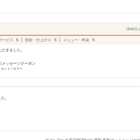
[投稿日] 2
サービス
5
技術・仕上がり
5
メニュー・料金
5
ただきました。
のメッセージクーポン
 カット / カラー
した。
ボブヘアー 出雲店(BOBhair) 濱田 美春/ホットペッパ