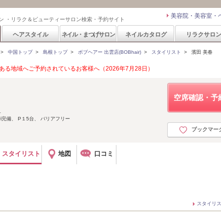
美容院・美容室・
ン ・リラク＆ビューティーサロン検索・予約サイト
ヘアスタイル
ネイル・まつげサロン
ネイルカタログ
リラクサロ
>
中国トップ
>
島根トップ
>
ボブヘアー 出雲店(BOBhair)
>
スタイリスト
>
濱田 美春
る地域へご予約されているお客様へ（2026年7月28日）
空席確認・予
１
Fi完備、 P１5台、 バリアフリー
ブックマー
スタイリスト
地図
口コミ
スタイリ