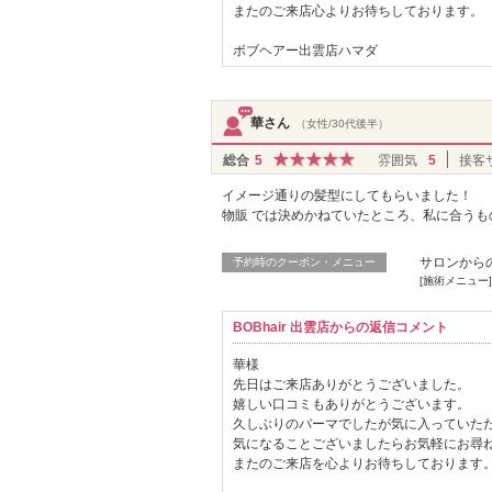
またのご来店心よりお待ちしております。
ボブヘアー出雲店ハマダ
華さん
（女性/30代後半）
総合
5
雰囲気
5
接客
イメージ通りの髪型にしてもらいました！
物販 では決めかねていたところ、私に合う
サロンから
予約時のクーポン・メニュー
[施術メニュー]
BOBhair 出雲店からの返信コメント
華様
先日はご来店ありがとうございました。
嬉しい口コミもありがとうございます。
久しぶりのパーマでしたが気に入っていた
気になることございましたらお気軽にお尋
またのご来店を心よりお待ちしております