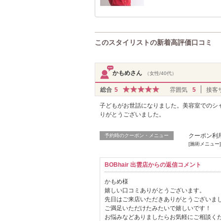
このスタイリストの新着高評価口コミ
かもめさん
（女性/40代）
総合
5
雰囲気
5
接客
子どもがお世話になりました。美容室でのシ
りがとうございました。
クーポン利
予約時のクーポン・メニュー
[施術メニュー]
BOBhair 出雲店からの返信コメント
かもめ様
嬉しい口コミありがとうございます。
先日はご来店いただきありがとうございま
ご満足いただけたみたいで嬉しいです！
お悩みなどありましたらお気軽にご相談く