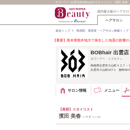
ボブヘアー 出雲店(BOBhair)のスタイリスト / 濱田 美春
国内最大級のヘアサロ
ヘアサロン
総合トップ
>
美容院・美容室・ヘアサロン検索トップ
【重要】熊本県熊本地方で発生した地震の影響のあ
BOBhair 出雲店
ボブヘアー イズモテン
島根県出雲市小山町４２７－
出雲市小山町427-1 無料Wi-
サロン情報
メニュー
【美容】スタイリスト
濱田 美春
ハマダ ミハル