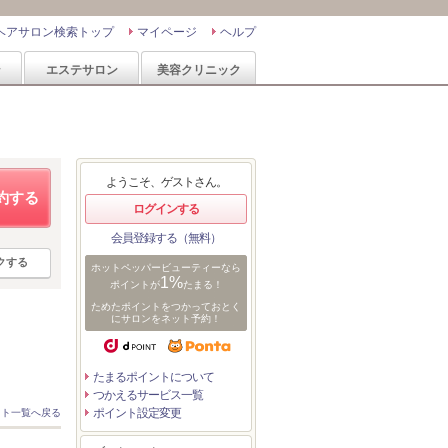
ヘアサロン検索トップ
マイページ
ヘルプ
ン
エステサロン
美容クリニック
ようこそ、ゲストさん。
約する
ログインする
会員登録する（無料）
クする
ホットペッパービューティーなら
1%
ポイントが
たまる！
ためたポイントをつかっておとく
にサロンをネット予約！
たまるポイントについて
つかえるサービス一覧
ポイント設定変更
スト一覧へ戻る