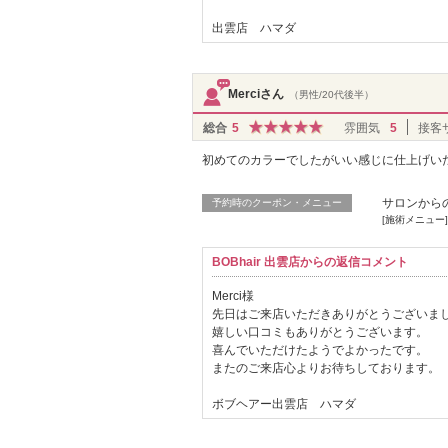
出雲店 ハマダ
Merciさん
（男性/20代後半）
総合
5
雰囲気
5
接客
初めてのカラーでしたがいい感じに仕上げい
サロンから
予約時のクーポン・メニュー
[施術メニュー]
BOBhair 出雲店からの返信コメント
Merci様
先日はご来店いただきありがとうございま
嬉しい口コミもありがとうございます。
喜んでいただけたようでよかったです。
またのご来店心よりお待ちしております。
ボブヘアー出雲店 ハマダ