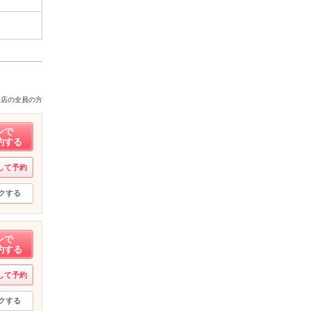
来店の全員の方
ンで
約する
して予約
クする
ンで
約する
して予約
クする