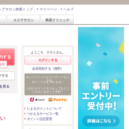
ヘアサロン検索トップ
マイページ
ヘルプ
ン
エステサロン
美容クリニック
ようこそ、ゲストさん。
約する
ログインする
あり
会員登録する（無料）
クする
ホットペッパービューティーなら
1%
ポイントが
たまる！
を見る
ためたポイントをつかっておとく
にサロンをネット予約！
たまるポイントについて
つかえるサービス一覧
しい
ポイント設定変更