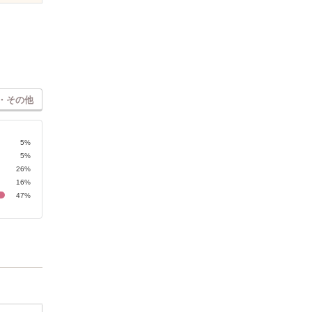
・その他
5%
5%
26%
16%
47%