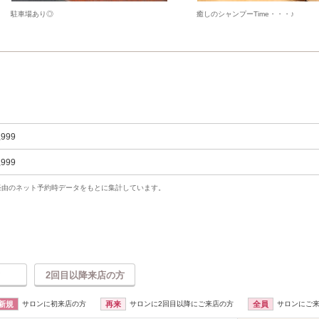
駐車場あり◎
癒しのシャンプーTime・・・♪
,999
,999
uty経由のネット予約時データをもとに集計しています。
2回目以降来店の方
新規
サロンに初来店の方
再来
サロンに2回目以降にご来店の方
全員
サロンにご