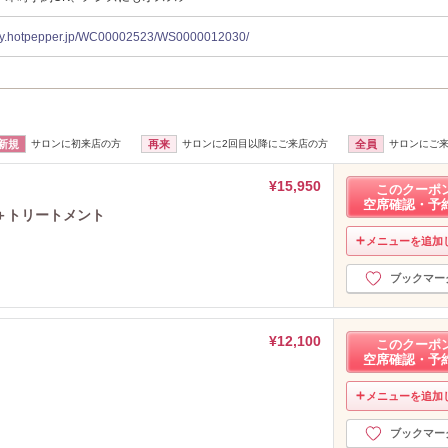
auty.hotpepper.jp/WC00002523/WS0000012030/
新規
サロンに初来店の方
再来
サロンに2回目以降にご来店の方
全員
サロンにご
¥15,950
このクーポ
空席確認・予
＋トリートメント
メニューを追加
ブックマー
¥12,100
このクーポ
空席確認・予
メニューを追加
ブックマー