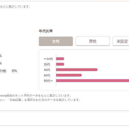
をもとに集計しています。
年代比率
女性
男性
未設定
%
〜10代
%
20代
30代
の他
0
%
40代
50代〜
Beauty経由のネット予約データをもとに集計しています。
ない」「自由記載」を選択された方のデータを集計しています。