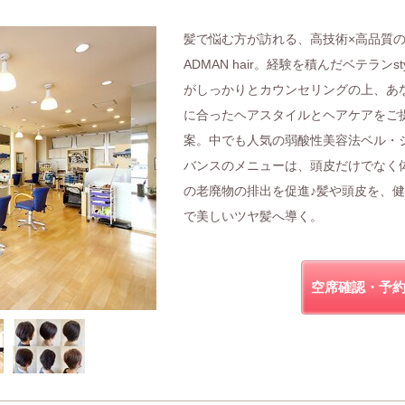
髪で悩む方が訪れる、高技術×高品質
ADMAN hair。経験を積んだベテランstyl
がしっかりとカウンセリングの上、あ
に合ったヘアスタイルとヘアケアをご
案。中でも人気の弱酸性美容法ベル・
バンスのメニューは、頭皮だけでなく
の老廃物の排出を促進♪髪や頭皮を、
で美しいツヤ髪へ導く。
空席確認・予