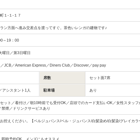
町１‐１‐１７
ラン方面へ進み交差点を渡ってすぐ。茶色いレンガの建物です♪
0～19：00
火曜日／第3日曜日
d／JCB／American Express／Diners Club／Discover／pay pay
席数
セット面7席
／アシスタント1人
駐車場
あり
セット／着付け／朝10時前でも受付OK／店頭でのカード支払いOK／女性スタッフ
／禁煙／ドリンクサービスあり
お控えください。【ベルジュバンス/ベル・ジュバンス/白髪染め/白髪染/グレイカラ
、即時予約OK、メンズにもオススメ