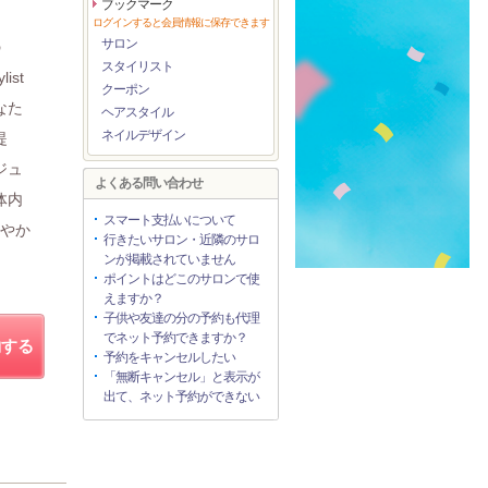
ブックマーク
ログインすると会員情報に保存できます
サロン
の
スタイリスト
ist
クーポン
なた
ヘアスタイル
ネイルデザイン
提
ジュ
よくある問い合わせ
体内
スマート支払いについて
健やか
行きたいサロン・近隣のサロ
ンが掲載されていません
ポイントはどこのサロンで使
えますか？
子供や友達の分の予約も代理
でネット予約できますか？
約する
予約をキャンセルしたい
「無断キャンセル」と表示が
出て、ネット予約ができない