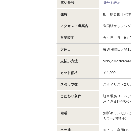
電話番号
番号を表示
住所
山口県岩国市今津
アクセス・道案内
岩国駅からフジグ
営業時間
火～日、祝 9：0
定休日
毎週月曜日／第1
支払い方法
Visa／Mastercar
カット価格
￥4,200～
スタッフ数
スタイリスト2人
こだわり条件
駐車場あり／ヘア
お子さま同伴OK
備考
無断キャンセルは
カラー/弱酸性】
その他
ポイント利用OK