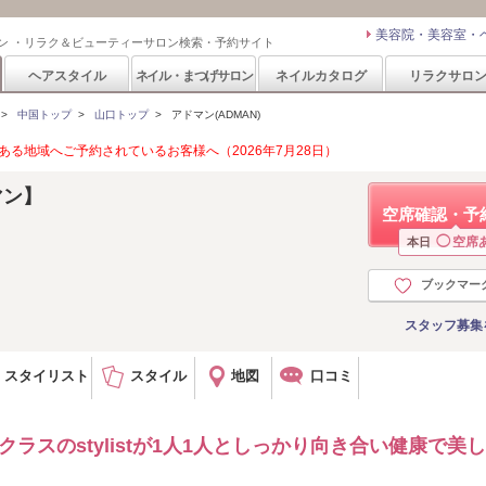
美容院・美容室・
ン ・リラク＆ビューティーサロン検索・予約サイト
ヘアスタイル
ネイル・まつげサロン
ネイルカタログ
リラクサロ
>
中国トップ
>
山口トップ
>
アドマン(ADMAN)
る地域へご予約されているお客様へ（2026年7月28日）
マン】
空席確認・予
◯
空席
本日
ブックマー
スタッフ募集
スタイリスト
スタイル
地図
口コミ
ラスのstylistが1人1人としっかり向き合い健康で美