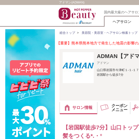
アドマン(ADMAN)
国内最大級のヘアサロ
ヘアサロン
総合トップ
>
美容院・美容室・ヘアサロン検索トップ
【重要】熊本県熊本地方で発生した地震の影響のあ
ADMAN【アド
アドマン
山口県岩国市今津町１‐１‐１７
岩国駅から徒歩7分
クーポン
サロン情報
メニュー
【岩国駅徒歩7分】山口トップク
髪をつくる*.・°