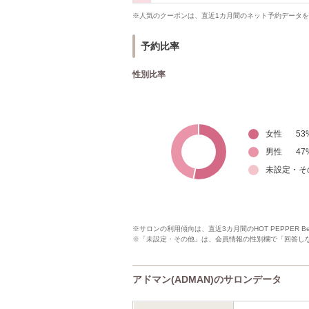
※人気のクーポンは、直近1カ月間のネット予約データ
予約比率
性別比率
女性
53
男性
47
未設定・そ
※サロンの利用傾向は、直近3カ月間のHOT PEPPER 
※「未設定・その他」は、会員情報の性別欄で「回答し
アドマン(ADMAN)のサロンデータ