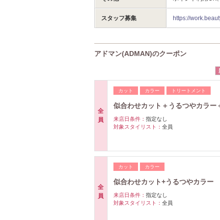
スタッフ募集
https://work.be
アドマン(ADMAN)のクーポン
カット
カラー
トリートメント
似合わせカット＋うるつやカラー
全
来店日条件：
指定なし
員
対象スタイリスト：
全員
カット
カラー
似合わせカット+うるつやカラー
全
来店日条件：
指定なし
員
対象スタイリスト：
全員