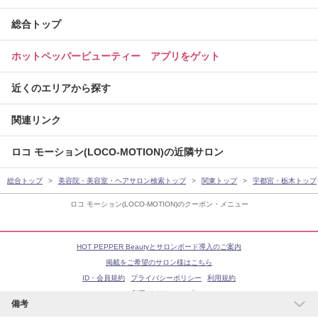
総合トップ
ホットペッパービューティー アプリをゲット
近くのエリアから探す
関連リンク
ロコ モーション(LOCO‐MOTION)の近隣サロン
総合トップ
美容院・美容室・ヘアサロン検索トップ
関東トップ
宇都宮・栃木トップ
ロコ モーション(LOCO‐MOTION)のクーポン・メニュー
HOT PEPPER Beautyとサロンボード導入のご案内
掲載をご希望のサロン様はこちら
ID・会員規約
プライバシーポリシー
利用規約
ご利用ガイド
ヘルプ
備考