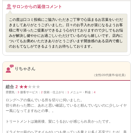
サロンからの返信コメント
この度は口コミ投稿にご協力いただきご丁寧で心温まるお言葉をいだだ
きましてありがとうございました。日々のお手入れが楽になるようお客
様に寄り添ったご提案ができるよう心がけておりますので少しでもお悩
みが解決し健やかにお過ごしいただけているのなら嬉しいです。店内に
ついてもお褒めいただきありがとうございます開放感のある店内で癒し
のおもてなしができるようまたお待ちしております。
りちゃさん
（女性/20代後半/会社員）
総合
2
★
★
★
★
★
雰囲気：
3
接客サービス：
2
技術・仕上がり：
1
メニュー・料金：
4
ロングヘアの傷んでいる所を切りに伺いました。
切り終わった際に、あれと思い確認していると頼んでいないのに少しレイヤ
ー風になってますねとの事、。
トリートメントは施術後、髪にうるおいが感じられ良かったです。
ドライヤー前のヘアオイルがいつも使っている量より多く不安でしたが、美