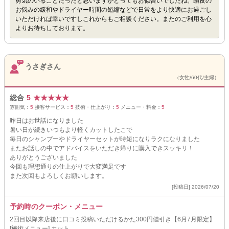
勇気のいることだったと思いますがとってもお似合いでしたね。頭皮の
お悩みの緩和やドライヤー時間の短縮などで日常をより快適にお過ごし
いただければ幸いですしこれからもご相談ください。またのご利用を心
よりお待ちしております。
うさぎさん
（女性/60代/主婦）
総合
5
★
★
★
★
★
雰囲気：
5
接客サービス：
5
技術・仕上がり：
5
メニュー・料金：
5
昨日はお世話になりました
暑い日が続きいつもより軽くカットしたこで
毎日のシャンプーやドライヤーセットが時短になりラクになりました
またお話しの中でアドバイスをいただき帰りに購入できスッキリ！
ありがとうございました
今回も理想通りの仕上がりで大変満足です
また次回もよろしくお願いします。
[投稿日] 2026/07/20
予約時のクーポン・メニュー
2回目以降来店後に口コミ投稿いただけるかた300円値引き【6月7月限定】
[施術メニュー] カット