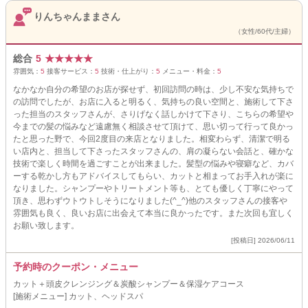
りんちゃんままさん
（女性/60代/主婦）
総合
5
★
★
★
★
★
雰囲気：
5
接客サービス：
5
技術・仕上がり：
5
メニュー・料金：
5
なかなか自分の希望のお店が探せず、初回訪問の時は、少し不安な気持ちで
の訪問でしたが、お店に入ると明るく、気持ちの良い空間と、施術して下さ
った担当のスタッフさんが、さりげなく話しかけて下さり、こちらの希望や
今までの髪の悩みなど遠慮無く相談させて頂けて、思い切って行って良かっ
たと思った野で、今回2度目の来店となりました。相変わらず、清潔で明る
い店内と、担当して下さったスタッフさんの、肩の凝らない会話と、確かな
技術で楽しく時間を過ごすことが出来ました。髪型の悩みや寝癖など、カバ
ーする乾かし方もアドバイスしてもらい、カットと相まってお手入れが楽に
なりました。シャンプーやトリートメント等も、とても優しく丁寧にやって
頂き、思わずウトウトしそうになりました(^_^)他のスタッフさんの接客や
雰囲気も良く、良いお店に出会えて本当に良かったです。また次回も宜しく
お願い致します。
[投稿日] 2026/06/11
予約時のクーポン・メニュー
カット＋頭皮クレンジング＆炭酸シャンプー＆保湿ケアコース
[施術メニュー] カット、ヘッドスパ