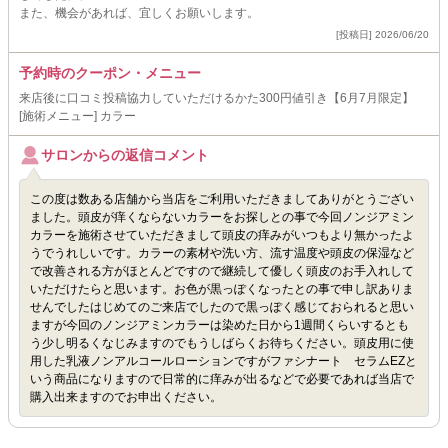
また、機会があれば、宜しくお願いします。
[投稿日] 2026/06/20
予約時のクーポン・メニュー
来店後に口コミ投稿協力していただけるかた300円値引き【6月7月限定】
[施術メニュー] カラー
サロンからの返信コメント
この度は数ある店舗から当店をご利用いただきましてありがとうござい
ました。頭皮が痒くならないカラーをお探しとの事で今回ノンジアミン
カラーを施術させていただきまして頭皮の痒みがいつもより無かったよ
うでうれしいです。カラーの素材や洗い方、流す温度や頭皮の保湿など
で改善される方がほとんどですので継続して優しく頭皮のお手入れして
いただけたらと思います。お色が黒っぽくなったとの事で申し訳ありま
せんでしたはじめてのご来店でしたので黒っぽく感じておられると思い
ますが今回のノンジアミンカラーは染めた日から1週間くらいするとも
う少し明るくなじみますのでもうしばらくお待ちください。頭皮用に使
用した乳液ノンアルコールローションですがファシナート セラムEZと
いう商品になりますので日常的に痒みが出るなどで必要であれば当店で
購入出来ますのでお申出ください。