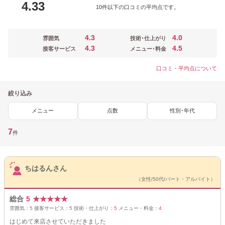
4.33
10件以下の口コミの平均点です。
4.3
4.0
雰囲気
技術･仕上がり
4.3
4.5
接客サービス
メニュー･料金
口コミ・平均点について
絞り込み
メニュー
点数
性別･年代
7
件
サロンPick Up
ちはるんさん
（女性/50代/パート・アルバイト）
総合
5
★
★
★
★
★
雰囲気：
5
接客サービス：
5
技術・仕上がり：
5
メニュー・料金：
4
はじめて来店させていただきました