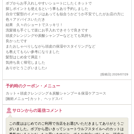
ボブからお手入れしやすいショートにしたくネットで
探しポイントも使えるという事もあり予約しました
自分で髪型のイメージはあっても似合うかどうか不安でしたがお店の方に
色々アドバイスいただき
結果 久々のショートでスッキリ！
洗髪後も手ぐしで楽にお手入れできそうで良きです
頭皮クレンジングや炭酸シャンプーなどとても気持ち
良かったです
またおしゃべりしながら頭皮の保湿やスタイリングなど
も教えてもらい参考になりました
髪型はじめ全て満足！
気持ち良く帰宅しました
ありがとうございました♪
[投稿日] 2026/07/29
予約時のクーポン・メニュー
カット＋頭皮クレンジング＆炭酸シャンプー＆保湿ケアコース
[施術メニュー] カット、ヘッドスパ
サロンからの返信コメント
この度ははじめてのご利用で当店をお選びいただきましてありがとうご
ざいました。ボブから思いきってショートウルフスタイルへのカットは