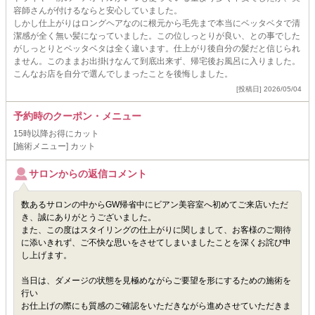
容師さんが付けるならと安心していました。
しかし仕上がりはロングヘアなのに根元から毛先まで本当にベッタベタで清
潔感が全く無い髪になっていました。この位しっとりが良い、との事でした
がしっとりとベッタベタは全く違います。仕上がり後自分の髪だと信じられ
ません。このままお出掛けなんて到底出来ず、帰宅後お風呂に入りました。
こんなお店を自分で選んでしまったことを後悔しました。
[投稿日] 2026/05/04
予約時のクーポン・メニュー
15時以降お得にカット
[施術メニュー] カット
サロンからの返信コメント
数あるサロンの中からGW帰省中にビアン美容室へ初めてご来店いただ
き、誠にありがとうございました。
また、この度はスタイリングの仕上がりに関しまして、お客様のご期待
に添いきれず、ご不快な思いをさせてしまいましたことを深くお詫び申
し上げます。
当日は、ダメージの状態を見極めながらご要望を形にするための施術を
行い
お仕上げの際にも質感のご確認をいただきながら進めさせていただきま