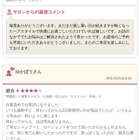
サロンからの返信コメント
毎度ありがとうございます。まだまだ蒸し暑い日が続きますが軽くなっ
たヘアスタイルで快適にお過ごしいただけていれば嬉しいです。お話の
なかででたお悩みはご解決されたようで良かったです。お盆頃のご予約
も早急にいただきありがとうございました。またのご来店を楽しみにし
ております。
ゆかぼうさん
（男性/50代/会社員）
総合
4
★
★
★
★
★
雰囲気：
3
接客サービス：
4
技術・仕上がり：
3
メニュー・料金：
4
白髪染めでお世話になりました。
いつも施術中と、終わってからも2日程度痒いのが悩みでしたが、いつもよ
り痒みが、軽いように感じます。
終わってからも、ほぼ痒みありません。
丁寧なシャンプーと、ローション？をつけて頂いたからかもしれません。
一点、同じ色でお願いしたかったのですが、黒っぽくなったのが、残念な感
じでした。。