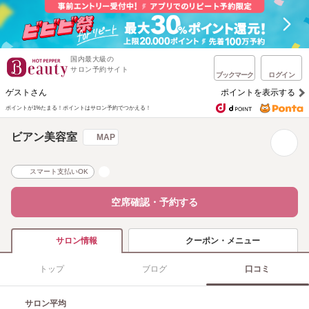
国内最大級の
サロン予約サイト
ブックマーク
ログイン
ゲストさん
ポイントを表示する
ポイントが1%たまる！
ポイントはサロン予約でつかえる！
ビアン美容室
MAP
スマート支払いOK
空席確認・予約する
クーポン・メニュー
サロン情報
トップ
ブログ
口コミ
サロン平均