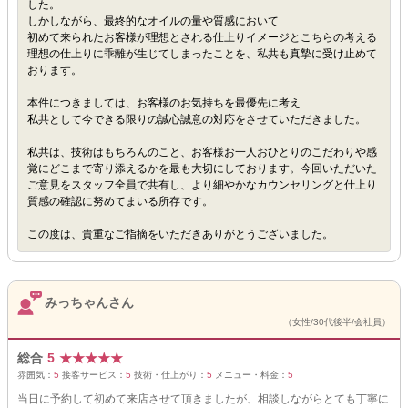
した。
しかしながら、最終的なオイルの量や質感において
初めて来られたお客様が理想とされる仕上りイメージとこちらの考える
理想の仕上りに乖離が生じてしまったことを、私共も真摯に受け止めて
おります。
本件につきましては、お客様のお気持ちを最優先に考え
私共として今できる限りの誠心誠意の対応をさせていただきました。
私共は、技術はもちろんのこと、お客様お一人おひとりのこだわりや感
覚にどこまで寄り添えるかを最も大切にしております。今回いただいた
ご意見をスタッフ全員で共有し、より細やかなカウンセリングと仕上り
質感の確認に努めてまいる所存です。
この度は、貴重なご指摘をいただきありがとうございました。
みっちゃんさん
（女性/30代後半/会社員）
総合
5
★
★
★
★
★
雰囲気：
5
接客サービス：
5
技術・仕上がり：
5
メニュー・料金：
5
当日に予約して初めて来店させて頂きましたが、相談しながらとても丁寧に