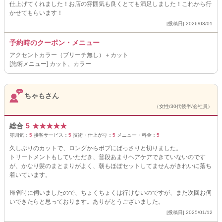
仕上げてくれました！お店の雰囲気も良くとても満足しました！これから行
かせてもらいます！
[投稿日] 2026/03/01
予約時のクーポン・メニュー
アクセントカラー（ブリーチ無し）＋カット
[施術メニュー] カット、カラー
ちゃもさん
（女性/30代後半/会社員）
総合
5
★
★
★
★
★
雰囲気：
5
接客サービス：
5
技術・仕上がり：
5
メニュー・料金：
5
久しぶりのカットで、ロングからボブにばっさりと切りました。
トリートメントもしていただき、普段あまりヘアケアできていないのです
が、かなり髪のまとまりがよく、朝もほぼセットしてませんがきれいに落ち
着いています。
帰省時に伺いましたので、ちょくちょくは行けないのですが、また次回お伺
いできたらと思っております。ありがとうございました。
[投稿日] 2025/01/12