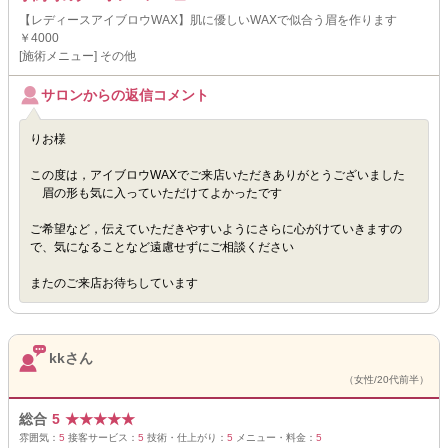
【レディースアイブロウWAX】肌に優しいWAXで似合う眉を作ります
￥4000
[施術メニュー] その他
サロンからの返信コメント
りお様
この度は，アイブロウWAXでご来店いただきありがとうございました
眉の形も気に入っていただけてよかったです
ご希望など，伝えていただきやすいようにさらに心がけていきますの
で、気になることなど遠慮せずにご相談ください
またのご来店お待ちしています
kkさん
（女性/20代前半）
総合
5
★
★
★
★
★
雰囲気：
5
接客サービス：
5
技術・仕上がり：
5
メニュー・料金：
5