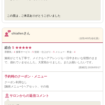
この度は，ご来店ありがとうございました
chiafenさん
（女性/40代/会社員）
総合
5
★
★
★
★
★
雰囲気：
4
接客サービス：
5
技術・仕上がり：
5
メニュー・料金：
4
施術がとても丁寧で、メイクもヘアアレンジも一日中きれいな状態のまま
で、崩れていませんした。大変助かりました。またお願いしたいです。
[投稿日] 2026/05/17
予約時のクーポン・メニュー
クーポン利用なし
[施術メニュー] ヘアセット、その他
サロンからの返信コメント