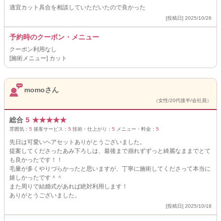
適宜カット具合を相談していただいたので良かった
[投稿日] 2025/10/26
予約時のクーポン・メニュー
クーポン利用なし
[施術メニュー] カット
momoさん
（女性/20代後半/会社員）
総合
5
★
★
★
★
★
雰囲気：
5
接客サービス：
5
技術・仕上がり：
5
メニュー・料金：
5
先日は可愛いヘアセットありがとうございました。
提案してくださったあみ下ろしは、最後まで崩れずずっと綺麗なままでとて
も良かったです！！
毛量が多くやりづらかったと思いますが、丁寧に施術してくださって本当に
嬉しかったです＾＾
また周りで結婚式があれば絶対利用します！
ありがとうございました。
[投稿日] 2025/10/18