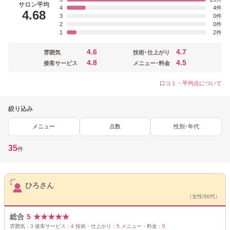
サロン平均
4
4
4.68
3
0
2
0
1
2
4.6
4.7
雰囲気
技術･仕上がり
4.8
4.5
接客サービス
メニュー･料金
口コミ・平均点について
絞り込み
メニュー
点数
性別･年代
35
件
サロンPick Up
ひろさん
（女性/50代）
総合
5
★
★
★
★
★
雰囲気：
3
接客サービス：
4
技術・仕上がり：
5
メニュー・料金：
5