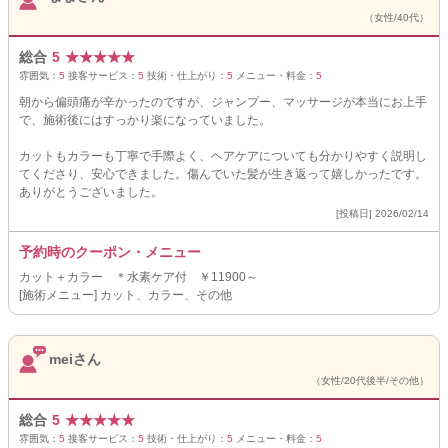
（女性/40代）
総合
5
★
★
★
★
★
雰囲気：
5
接客サービス：
5
技術・仕上がり：
5
メニュー・料金：
5
朝から偏頭痛が辛かったのですが、ジャンプー、マッサージが本当にお上手
で、施術後にはすっかり楽になっていました。
カットもカラーも丁寧で手際よく、ヘアケアについても分かりやすく説明し
てくださり、安心できました。傷んでいた髪が生き返って嬉しかったです。
ありがとうございました。
[投稿日] 2026/02/14
予約時のクーポン・メニュー
カット＋カラー ＊水素ケア付 ￥11900～
[施術メニュー] カット、カラー、その他
meiさん
（女性/20代後半/その他）
総合
5
★
★
★
★
★
雰囲気：
5
接客サービス：
5
技術・仕上がり：
5
メニュー・料金：
5