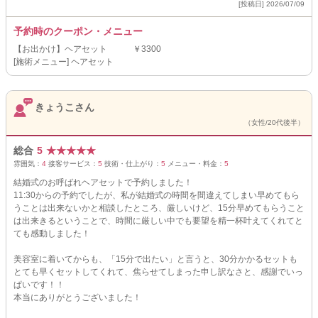
[投稿日] 2026/07/09
予約時のクーポン・メニュー
【お出かけ】ヘアセット ￥3300
[施術メニュー] ヘアセット
きょうこさん
（女性/20代後半）
総合
5
★
★
★
★
★
雰囲気：
4
接客サービス：
5
技術・仕上がり：
5
メニュー・料金：
5
結婚式のお呼ばれヘアセットで予約しました！
11:30からの予約でしたが、私が結婚式の時間を間違えてしまい早めてもら
うことは出来ないかと相談したところ、厳しいけど、15分早めてもらうこと
は出来きるということで、時間に厳しい中でも要望を精一杯叶えてくれてと
ても感動しました！
美容室に着いてからも、「15分で出たい」と言うと、30分かかるセットも
とても早くセットしてくれて、焦らせてしまった申し訳なさと、感謝でいっ
ぱいです！！
本当にありがとうございました！