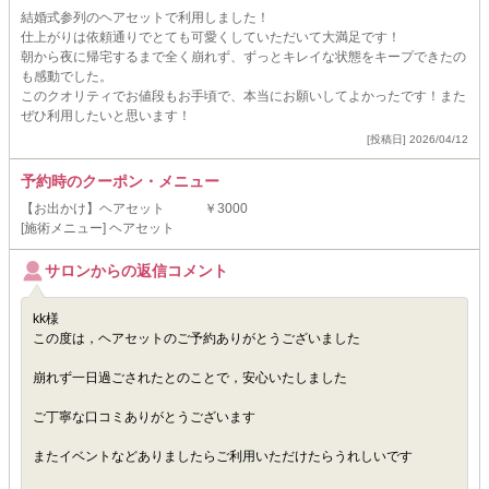
結婚式参列のヘアセットで利用しました！
仕上がりは依頼通りでとても可愛くしていただいて大満足です！
朝から夜に帰宅するまで全く崩れず、ずっとキレイな状態をキープできたの
も感動でした。
このクオリティでお値段もお手頃で、本当にお願いしてよかったです！また
ぜひ利用したいと思います！
[投稿日] 2026/04/12
予約時のクーポン・メニュー
【お出かけ】ヘアセット ￥3000
[施術メニュー] ヘアセット
サロンからの返信コメント
kk様
この度は，ヘアセットのご予約ありがとうございました
崩れず一日過ごされたとのことで，安心いたしました
ご丁寧な口コミありがとうございます
またイベントなどありましたらご利用いただけたらうれしいです