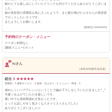
娘がとても楽しみにしていたドリンクも付けてくださらありがとうございま
した。
娘が美容室の雰囲気も気に入ったようで、また髪が伸びたらそちらの美容室
でカットしたいそうです。
またよろしくお願いします。
[投稿日] 2026/08/02
予約時のクーポン・メニュー
クーポン利用なし
[施術メニュー] カット
hiさん
（女性/30代後半/会社員）
総合
5
★
★
★
★
★
雰囲気：
5
接客サービス：
5
技術・仕上がり：
5
メニュー・料金：
5
崩れにくいヘアアレンジということで編み下ろしをしていただきました^_^
可愛く仕上げていただき嬉しいです。
暑い中でも長時間崩れず良かったです。
とっても話しやすく気さくなスタイリストさんでした♪
ありがとうございました☆