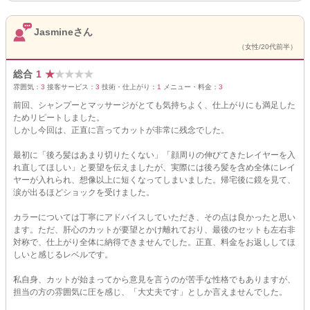
Jasmineさん
（女性/20代前半）
総合
1
★
★
★
★
★
雰囲気：
3
接客サービス：
3
技術・仕上がり：
1
メニュー・料金：
3
前回、シャンプーとマッサージがとても気持ちよく、仕上がりにも満足した
ためリピートしました。
しかし今回は、正直に言ってカットが非常に残念でした。
最初に「後ろ髪はあまり切りたくない」「顔周りの伸びてきたレイヤーを入
れ直してほしい」と要望を伝えましたが、実際には後ろ髪を含め全体にレイ
ヤーが入れられ、想像以上に短くなってしまいました。帰宅後に鏡を見て、
涙が出るほどショックを受けました。
カラーについては丁寧にアドバイスしていただき、その点は良かったと思い
ます。ただ、肝心のカットが要望とかけ離れており、最後のセットも左右非
対称で、仕上がり全体に納得できませんでした。正直、料金をお返ししてほ
しいと感じるレベルです。
私自身、カットが始まってから意見を言うのが苦手な性格でもありますが、
担当の方の雰囲気に圧を感じ、「大丈夫です」としか言えませんでした。