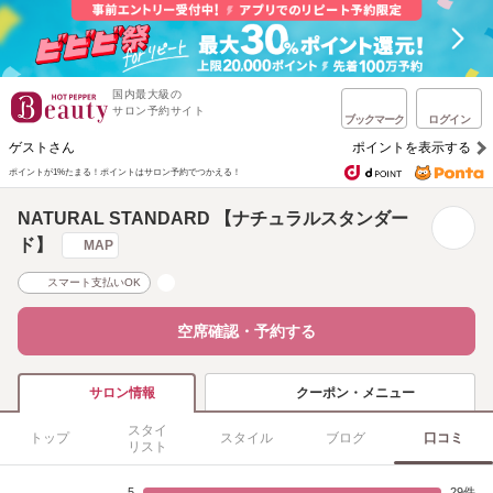
国内最大級の
サロン予約サイト
ブックマーク
ログイン
ゲストさん
ポイントを表示する
ポイントが1%たまる！
ポイントはサロン予約でつかえる！
NATURAL STANDARD 【ナチュラルスタンダー
ド】
MAP
スマート支払いOK
空席確認・予約する
クーポン・メニュー
サロン情報
スタイ
トップ
スタイル
ブログ
口コミ
リスト
5
29