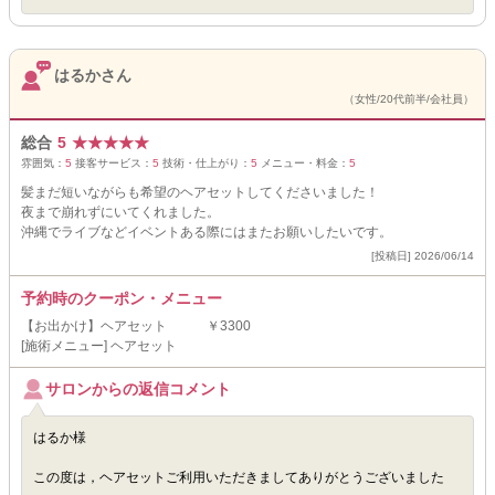
はるかさん
（女性/20代前半/会社員）
総合
5
★
★
★
★
★
雰囲気：
5
接客サービス：
5
技術・仕上がり：
5
メニュー・料金：
5
髪まだ短いながらも希望のヘアセットしてくださいました！
夜まで崩れずにいてくれました。
沖縄でライブなどイベントある際にはまたお願いしたいです。
[投稿日] 2026/06/14
予約時のクーポン・メニュー
【お出かけ】ヘアセット ￥3300
[施術メニュー] ヘアセット
サロンからの返信コメント
はるか様
この度は，ヘアセットご利用いただきましてありがとうございました