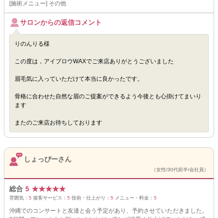
[施術メニュー] その他
サロンからの返信コメント
りのんりる様
この度は，アイブロウWAXでご来店ありがとうございました
眉毛気に入っていただけて本当に良かったです。
骨格に合わせた自然な眉のご提案ができるよう今後とも心掛けてまいり
ます
またのご来店お待ちしております
しょっぴーさん
（女性/30代前半/会社員）
総合
5
★
★
★
★
★
雰囲気：
5
接客サービス：
5
技術・仕上がり：
5
メニュー・料金：
5
沖縄でのコンサートと友達と会う予定があり、予約させていただきました。