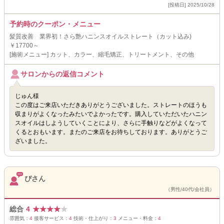
[投稿日] 2025/10/28
予約時のクーポン・メニュー
髪質改善 業界初！さら艶ハニンスオイルストレート（カット込み)
￥17700～
[施術メニュー] カット、カラー、縮毛矯正、トリートメント、その他
サロンからの返信コメント
じゅん様
この度はご来店いただきありがとうございました。ストレートのほうも
収まりがよくなったみたいでよかったです。購入していただいたハニン
スオイルはしようしていくことにより、さらに手触りなどがよくなって
くるとおもいます。またのご来店をお待ちしております。ありがとうご
ざいました。
ぴさん
（男性/40代/会社員）
総合
4
★
★
★
★
★
雰囲気：
4
接客サービス：
4
技術・仕上がり：
3
メニュー・料金：
4