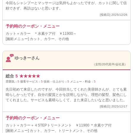
今回もシャンプーとマッサージは気持ちよかったですが、カットに関して信
頼できず、再訪はないと思います。
[投稿日] 2025/12/26
予約時のクーポン・メニュー
カット＋カラー ＊水素ケア付 ￥11900～
[施術メニュー] カット、カラー、その他
ゆっきーさん
（女性/20代前半/会社員）
総合
5
★
★
★
★
★
雰囲気：
5
接客サービス：
5
技術・仕上がり：
5
メニュー・料金：
5
先日初めて来店したのですが、今回担当してくれた美容師さんが、とても素
晴らしかったです。自分の髪質とかを説明しながら、理想の髪型、髪色にし
てくれました。サービスも素晴らしくて、また来店したいなと思いました。
[投稿日] 2025/12/17
予約時のクーポン・メニュー
カット＋カラー＋４STEPトリートメント ￥11900 ＊水素ケア付
[施術メニュー] カット、カラー、トリートメント、その他