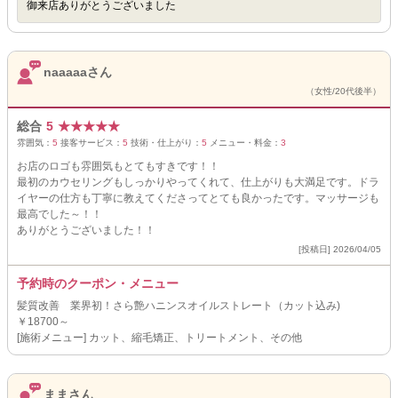
御来店ありがとうございました
naaaaaさん
（女性/20代後半）
総合
5
★
★
★
★
★
雰囲気：
5
接客サービス：
5
技術・仕上がり：
5
メニュー・料金：
3
お店のロゴも雰囲気もとてもすきです！！
最初のカウセリングもしっかりやってくれて、仕上がりも大満足です。ドラ
イヤーの仕方も丁寧に教えてくださってとても良かったです。マッサージも
最高でした～！！
ありがとうございました！！
[投稿日] 2026/04/05
予約時のクーポン・メニュー
髪質改善 業界初！さら艶ハニンスオイルストレート（カット込み)
￥18700～
[施術メニュー] カット、縮毛矯正、トリートメント、その他
ままさん