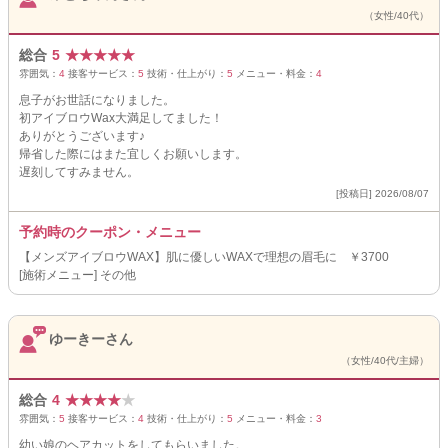
（女性/40代）
総合
5
★
★
★
★
★
雰囲気：
4
接客サービス：
5
技術・仕上がり：
5
メニュー・料金：
4
息子がお世話になりました。
初アイブロウWax大満足してました！
ありがとうございます♪
帰省した際にはまた宜しくお願いします。
遅刻してすみません。
[投稿日] 2026/08/07
予約時のクーポン・メニュー
【メンズアイブロウWAX】肌に優しいWAXで理想の眉毛に ￥3700
[施術メニュー] その他
ゆーきーさん
（女性/40代/主婦）
総合
4
★
★
★
★
★
雰囲気：
5
接客サービス：
4
技術・仕上がり：
5
メニュー・料金：
3
幼い娘のヘアカットをしてもらいました。