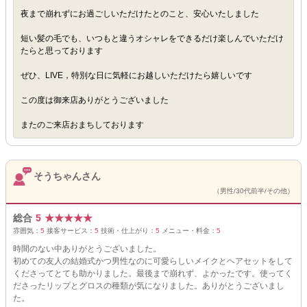
夜まで崩れずにお過ごしいただけたとのこと、安心いたしました
短い髪の毛でも、いつもと違うオシャレをできるだけ楽しんでいただけ
たらと思っております
ぜひ、LIVE，特別な日に気軽にお越しいただけたら嬉しいです
この度は御来店ありがとうございました
またのご来店おまちしております
そうちゃんさん
（男性/30代前半/その他）
総合
5
★
★
★
★
★
雰囲気：
5
接客サービス：
5
技術・仕上がり：
5
メニュー・料金：
5
時間のない中ありがとうございました。
初めての友人の結婚式かつ男性なのに可愛らしいメイクとヘアセットをして
くださってとても助かりました。最後まで崩れず、よかったです。使ってく
ださったリップとグロスの種類が気になりました。ありがとうございまし
た。