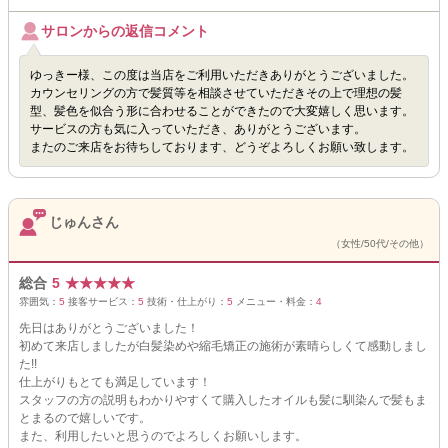
サロンからの返信コメント
ゆっきー様、この度は当店をご利用いただきありがとうございました。
カウンセリングの方で髪質等を相談させていただきその上で理想の髪
型、髪色を似合う形に合わせることができたので大変嬉しく思います。
サービスの方も気に入っていただき、ありがとうございます。
またのご来店をお待ちしております、どうぞよろしくお願い致します。
じゅんさん
（女性/50代/その他）
総合
5
★
★
★
★
★
雰囲気：
5
接客サービス：
5
技術・仕上がり：
5
メニュー・料金：
4
先日はありがとうございました！
初めて来店しましたが白髪染めや縮毛矯正の施術が素晴らしくて感動しまし
た!!
仕上がりもとても満足しています！
スタッフの方の説明もわかりやすくて購入したオイルも髪に馴染んで髪もま
とまるので嬉しいです。
また、利用したいと思うのでよろしくお願いします。