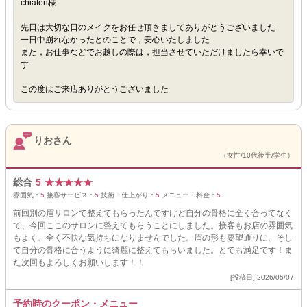
chiafen様
先日は大切な日のメイクをお任せ頂きましてありがとうございました
一日中崩れなかったとのことで，安心いたしました
また，お仕事などでお越しの際は，担当させていただけましたら幸いで
す
この度はご来店ありがとうございました
りおさん
（女性/10代後半/学生）
総合
5
★
★
★
★
★
雰囲気：
5
接客サービス：
5
技術・仕上がり：
5
メニュー・料金：
5
前回別の眉サロンで整えてもらったんですけど自分の骨格に全く合ってなく
て、今回ここのサロンに整えてもらうことにしました。接客もお店の雰囲気
もよく、全く不快な気持ちになりませんでした。眉の形も要望通りに、そし
て自分の骨格に合うように綺麗に整えてもらいました。とても満足です！ま
た次回もよろしくお願いします！！
[投稿日] 2026/05/07
予約時のクーポン・メニュー