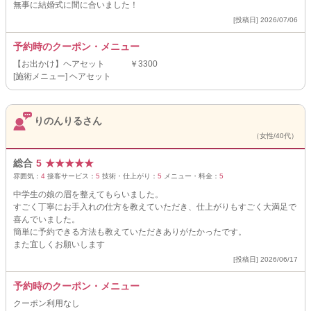
無事に結婚式に間に合いました！
[投稿日] 2026/07/06
予約時のクーポン・メニュー
【お出かけ】ヘアセット ￥3300
[施術メニュー] ヘアセット
りのんりるさん
（女性/40代）
総合
5
★
★
★
★
★
雰囲気：
4
接客サービス：
5
技術・仕上がり：
5
メニュー・料金：
5
中学生の娘の眉を整えてもらいました。
すごく丁寧にお手入れの仕方を教えていただき、仕上がりもすごく大満足で
喜んでいました。
簡単に予約できる方法も教えていただきありがたかったです。
また宜しくお願いします
[投稿日] 2026/06/17
予約時のクーポン・メニュー
クーポン利用なし