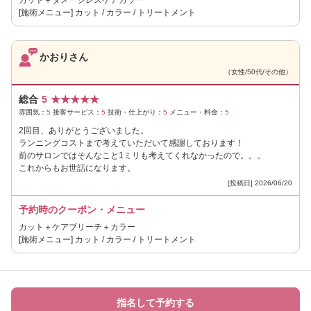
[施術メニュー] カット / カラー / トリートメント
かおりさん
（女性/50代/その他）
総合
5
★
★
★
★
★
雰囲気：
5
接客サービス：
5
技術・仕上がり：
5
メニュー・料金：
5
2回目、ありがとうございました。
ランニングコストまで考えていただいて感謝しております！
前のサロンではそんなこと1ミリも考えてくれなかったので。。。
これからもお世話になります。
[投稿日] 2026/06/20
予約時のクーポン・メニュー
カット＋ケアブリーチ＋カラー
[施術メニュー] カット / カラー / トリートメント
指名して予約する