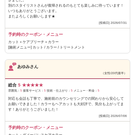
別のスタイリストさんが復帰されるのもとても楽しみに待っています！
いつもありがとうございます。
またよろしくお願いします★
[投稿日] 2026/07/31
予約時のクーポン・メニュー
カット＋ケアブリーチ＋カラー
[施術メニュー] カット / カラー / トリートメント
あゆみさん
（女性/20代後半）
総合
5
★
★
★
★
★
雰囲気：
5
接客サービス：
5
技術・仕上がり：
5
メニュー・料金：
5
対応も会話も丁寧で、施術前のカウンセリングでの関わりから安心して
お願いできました！カラーもヘアカットも大好評で、気分も上がってま
す！ありがとうございました！
[投稿日] 2026/07/06
予約時のクーポン・メニュー
カット＋ダメージレスケアカラー