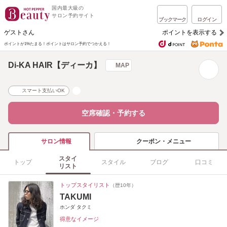
国内最大級の
サロン予約サイト
ブックマーク
ログイン
ゲストさん
ポイントを表示する
ポイントが1%たまる！
ポイントはサロン予約でつかえる！
Di-KA HAIR【ディーカ】
MAP
スマート支払いOK
空席確認・予約する
クーポン・メニュー
サロン情報
スタイ
トップ
スタイル
ブログ
口コミ
リスト
トップスタイリスト
（歴10年）
TAKUMI
ホンダ タクミ
得意なイメージ