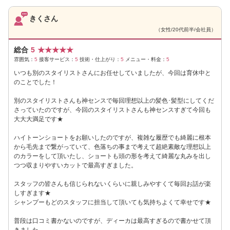
きくさん
（女性/20代前半/会社員）
総合
5
★
★
★
★
★
雰囲気：
5
接客サービス：
5
技術・仕上がり：
5
メニュー・料金：
5
いつも別のスタイリストさんにお任せしていましたが、今回は育休中と
のことでした！
別のスタイリストさんも神センスで毎回理想以上の髪色･髪型にしてくだ
さっていたのですが、今回のスタイリストさんも神センスすぎて今回も
大大大満足です★
ハイトーンショートをお願いしたのですが、複雑な履歴でも綺麗に根本
から毛先まで繋がっていて、色落ちの事まで考えて超絶素敵な理想以上
のカラーをして頂いたし、ショートも頭の形を考えて綺麗な丸みを出し
つつ収まりやすいカットで最高すぎました。
スタッフの皆さんも信じられないくらいに親しみやすくて毎回お話が楽
しすぎます★
シャンプーもどのスタッフに担当して頂いても気持ちよくて幸せです★
普段は口コミ書かないのですが、ディーカは最高すぎるので書かせて頂
きました。