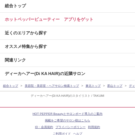
総合トップ
ホットペッパービューティー アプリをゲット
近くのエリアから探す
オススメ特集から探す
関連リンク
ディーカヘアー(Di KA HAIR)の近隣サロン
総合トップ
美容院・美容室・ヘアサロン検索トップ
東北トップ
郡山トップ
ディ
ディーカヘアー(Di KA HAIR)のスタイリスト / TAKUMI
HOT PEPPER Beautyとサロンボード導入のご案内
掲載をご希望のサロン様はこちら
ID・会員規約
プライバシーポリシー
利用規約
ご利用ガイド
ヘルプ