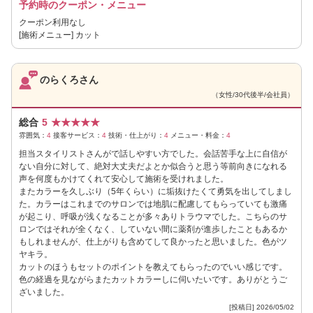
予約時のクーポン・メニュー
クーポン利用なし
[施術メニュー] カット
のらくろさん
（女性/30代後半/会社員）
総合
5
★
★
★
★
★
雰囲気：
4
接客サービス：
4
技術・仕上がり：
4
メニュー・料金：
4
担当スタイリストさんがで話しやすい方でした。会話苦手な上に自信が
ない自分に対して、絶対大丈夫だよとか似合うと思う等前向きになれる
声を何度もかけてくれて安心して施術を受けれました。
またカラーを久しぶり（5年くらい）に垢抜けたくて勇気を出してしまし
た。カラーはこれまでのサロンでは地肌に配慮してもらっていても激痛
が起こり、呼吸が浅くなることが多々ありトラウマでした。こちらのサ
ロンではそれが全くなく、していない間に薬剤が進歩したこともあるか
もしれませんが、仕上がりも含めてして良かったと思いました。色がツ
ヤキラ。
カットのほうもセットのポイントを教えてもらったのでいい感じです。
色の経過を見ながらまたカットカラーしに伺いたいです。ありがとうご
ざいました。
[投稿日] 2026/05/02