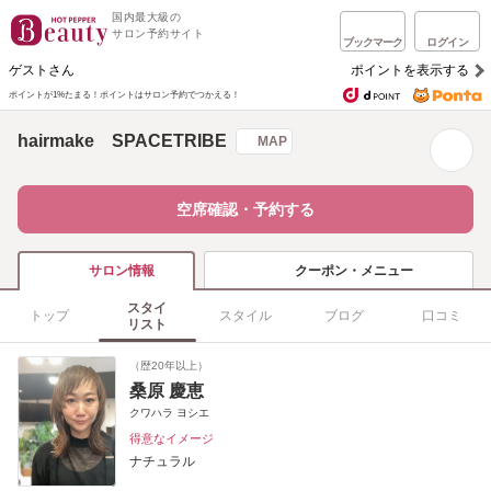
国内最大級の
サロン予約サイト
ブックマーク
ログイン
ゲストさん
ポイントを表示する
ポイントが1%たまる！
ポイントはサロン予約でつかえる！
hairmake SPACETRIBE
MAP
空席確認・予約する
クーポン・メニュー
サロン情報
スタイ
トップ
スタイル
ブログ
口コミ
リスト
（歴20年以上）
桑原 慶恵
クワハラ ヨシエ
得意なイメージ
ナチュラル