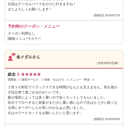
次回はデジタルパーマをかけに行きますね！
またよろしくお願いします！
[投稿日] 2026/07/18
予約時のクーポン・メニュー
クーポン利用なし
[施術メニュー] カラー
金メダルさん
（女性/60代/主婦）
総合
5
★
★
★
★
★
雰囲気：
5
接客サービス：
5
技術・仕上がり：
4
メニュー・料金：
5
１対１の対応でリラックスできる時間がなんとも言えません。気を使わ
ず話出来て過ごせるのがいいです。
髪が場所によっては多く重いので短くカットしてもらいました。
自分でブローすると前髪がまだ少し重い感じなので次はもう少し軽くな
る用にオーダーしたが良いのかなぁと思いました。
次はカラーとカットをお願いしたいと思います。
[投稿日] 2026/06/05