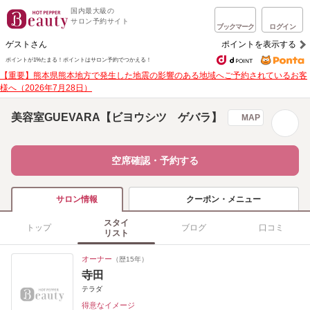
国内最大級の
サロン予約サイト
ブックマーク
ログイン
ゲストさん
ポイントを表示する
ポイントが1%たまる！
ポイントはサロン予約でつかえる！
【重要】熊本県熊本地方で発生した地震の影響のある地域へご予約されているお客
様へ（2026年7月28日）
美容室GUEVARA【ビヨウシツ ゲバラ】
MAP
空席確認・予約する
クーポン・メニュー
サロン情報
スタイ
トップ
ブログ
口コミ
リスト
オーナー
（歴15年）
寺田
テラダ
得意なイメージ