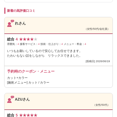
新着の高評価口コミ
れさん
（女性/50代/会社員）
総合
4
★
★
★
★
★
雰囲気：
4
接客サービス：
4
技術・仕上がり：
4
メニュー・料金：
4
いつもお願いしているので安心してお任せできます。
たわいもない話をしながら リラックスできました。
[投稿日] 2026/06/19
予約時のクーポン・メニュー
カット+カラー
[施術メニュー] カット / カラー
AZUさん
（女性/50代）
総合
5
★
★
★
★
★