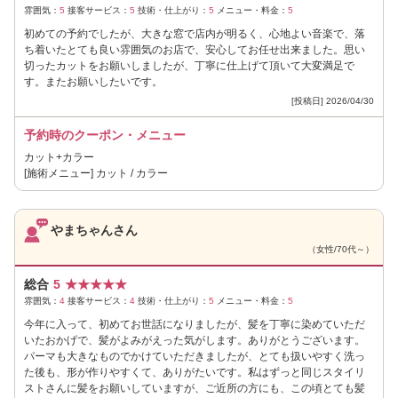
雰囲気：
5
接客サービス：
5
技術・仕上がり：
5
メニュー・料金：
5
初めての予約でしたが、大きな窓で店内が明るく、心地よい音楽で、落
ち着いたとても良い雰囲気のお店で、安心してお任せ出来ました。思い
切ったカットをお願いしましたが、丁寧に仕上げて頂いて大変満足で
す。またお願いしたいです。
[投稿日] 2026/04/30
予約時のクーポン・メニュー
カット+カラー
[施術メニュー] カット / カラー
やまちゃんさん
（女性/70代～）
総合
5
★
★
★
★
★
雰囲気：
4
接客サービス：
4
技術・仕上がり：
5
メニュー・料金：
5
今年に入って、初めてお世話になりましたが、髪を丁寧に染めていただ
いたおかげで、髪がよみがえった気がします。ありがとうございます。
パーマも大きなものでかけていただきましたが、とても扱いやすく洗っ
た後も、形が作りやすくて、ありがたいです。私はずっと同じスタイリ
ストさんに髪をお願いしていますが、ご近所の方にも、この頃とても髪