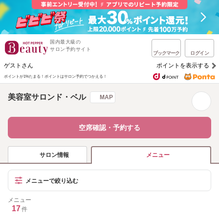
国内最大級の
サロン予約サイト
ブックマーク
ログイン
ゲストさん
ポイントを表示する
ポイントが1%たまる！
ポイントはサロン予約でつかえる！
美容室サロンド・ベル
MAP
空席確認・予約する
サロン情報
メニュー
メニューで絞り込む
メニュー
17
件