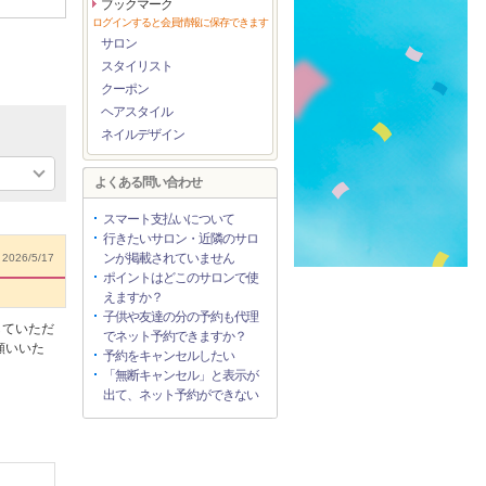
ブックマーク
ログインすると会員情報に保存できます
サロン
スタイリスト
クーポン
ヘアスタイル
ネイルデザイン
よくある問い合わせ
スマート支払いについて
行きたいサロン・近隣のサロ
ンが掲載されていません
2026/5/17
ポイントはどこのサロンで使
えますか？
子供や友達の分の予約も代理
していただ
でネット予約できますか？
願いいた
予約をキャンセルしたい
「無断キャンセル」と表示が
出て、ネット予約ができない