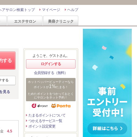
ヘアサロン検索トップ
マイページ
ヘルプ
ン
エステサロン
美容クリニック
ようこそ、ゲストさん。
約する
ログインする
会員登録する（無料）
クする
ホットペッパービューティーなら
1%
ポイントが
たまる！
を見る
ためたポイントをつかっておとく
にサロンをネット予約！
たまるポイントについて
つかえるサービス一覧
ポイント設定変更
金
4.5