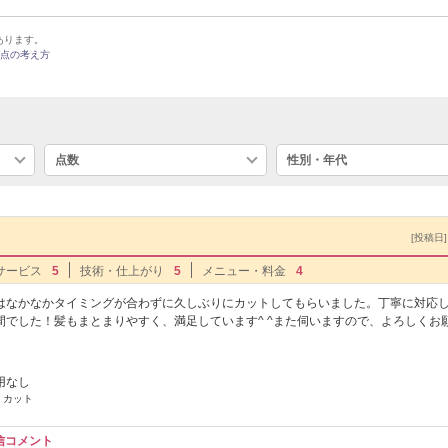
あります。
点の考え方
点数
性別・年代
[投稿日] 
サービス
5
技術・仕上がり
5
メニュー・料金
4
はなかなかタイミングが合わずに久しぶりにカットしてもらいました。丁寧に対応
でした！髪もまとまりやすく、満足しています^ ^また伺いますので、よろしくお
用なし
 カット
信コメント