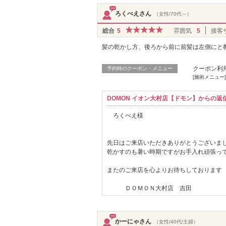
ろくべえさん
（女性/70代～）
総合
5
雰囲気
5
接客
髪の乾かし方、後ろから前に前髪は左側にと
クーポン利
予約時のクーポン・メニュー
[施術メニュー]
DOMON イオン大村店【ドモン】からの返
ろくべえ様
先日はご来店いただきありがとうございま
乾かすのも暑い時期ですがお手入れ頑張ってみ
またのご来店を心よりお待ちしております
ＤＯＭＯＮ大村店 吉田
かーにゃさん
（女性/40代/主婦）