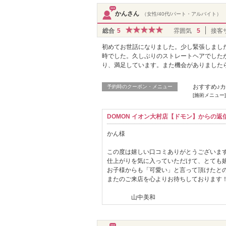
かんさん
（女性/40代/パート・アルバイト）
総合
5
雰囲気
5
接客
初めてお世話になりました。少し緊張しまし
時でした。久しぶりのストレートヘアでした
り、満足しています。また機会がありました
おすすめ♪カ
予約時のクーポン・メニュー
[施術メニュー
DOMON イオン大村店【ドモン】からの返
かん様
この度は嬉しい口コミありがとうございま
仕上がりを気に入っていただけて、とても
お子様からも「可愛い」と言って頂けたと
またのご来店を心よりお待ちしております
山中美和