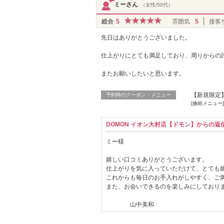
ミーさん
（女性/50代）
総合
5
雰囲気
5
接客
先日はありがとうございました。
仕上がりにとても満足しており、周りからの
またお願いしたいと思います。
【新規限定】
予約時のクーポン・メニュー
[施術メニュー
DOMON イオン大村店【ドモン】からの返
ミー様
嬉しい口コミありがとうございます。
仕上がりを気に入っていただけて、とても
これからも毎日のお手入れがしやすく、ご
また、お会いできるのを楽しみにしており
山中美和