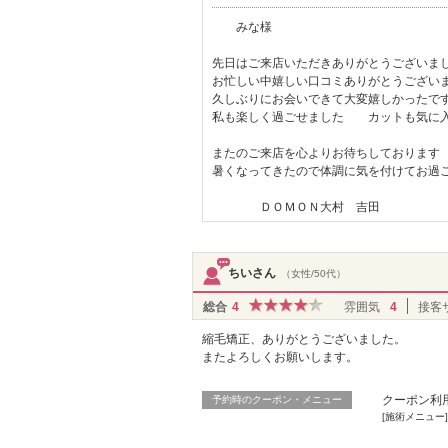
みな様
先日はご来店いただきありがとうございま
お忙しい中嬉しい口コミありがとうございま
久しぶりにお会いできて大変嬉しかったです(
私も楽しく過ごせました カットも気に入
またのご来店を心よりお待ちしております
暑くなってきたので体調に気を付けてお過
ＤＯＭＯＮ大村 吉田
ちいさん
（女性/50代）
総合
4
雰囲気
4
接客
縮毛矯正、ありがとうございました。
またよろしくお願いします。
クーポン利
予約時のクーポン・メニュー
[施術メニュー