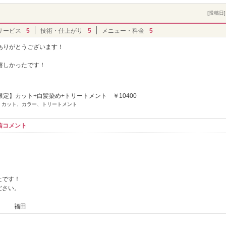
[投稿日] 
サービス
5
技術・仕上がり
5
メニュー・料金
5
ありがとうございます！
嬉しかったです！
定】カット+白髪染め+トリートメント ￥10400
] カット、カラー、トリートメント
信コメント
たです！
ださい。
田