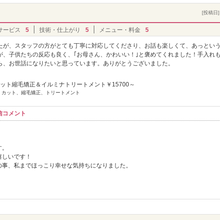
[投稿日] 
サービス
5
技術・仕上がり
5
メニュー・料金
5
たが、スタッフの方がとても丁寧に対応してくださり、お話も楽しくて、あっとい
が、子供たちの反応も良く、｢お母さん、かわいい！｣と褒めてくれました！手入れ
ら、お世話になりたいと思っています。ありがとうございました。
ット縮毛矯正＆イルミナトリートメント￥15700～
] カット、縮毛矯正、トリートメント
信コメント
す。
嬉しいです！
の事、私までほっこり幸せな気持ちになりました。
！