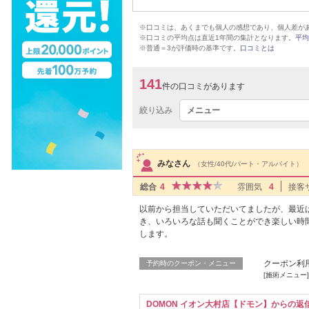
※口コミは、あくまでも個人の感想であり、個人差が
※口コミの平均点は直近1年間の集計となります。
平均
※普通＝3が評価時の基準です。
口コミとは
141
件の口コミがあります
絞り込み
メニュー
サロンPick Up
みなさん
（女性/40代/パート・アルバイト）
総合
4
雰囲気
4
接客
以前から担当していただいてましたが、最近
き、いろいろな話も聞くことができ楽しい時間
します。
クーポン利
予約時のクーポン・メニュー
[施術メニュー]
DOMON イオン大村店【ドモン】からの返