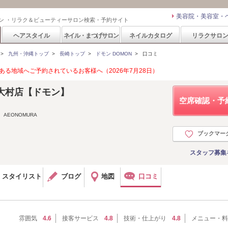
美容院・美容室・
ン ・リラク＆ビューティーサロン検索・予約サイト
ヘアスタイル
ネイル・まつげサロン
ネイルカタログ
リラクサロ
>
九州・沖縄トップ
>
長崎トップ
>
ドモン DOMON
>
口コミ
る地域へご予約されているお客様へ（2026年7月28日）
ン大村店【ドモン】
空席確認・予
AEONOMURA
ブックマー
スタッフ募集
スタイリスト
ブログ
地図
口コミ
雰囲気
4.6
接客サービス
4.8
技術・仕上がり
4.8
メニュー・料