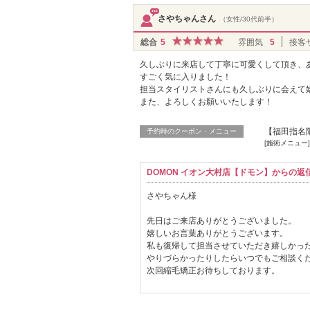
さやちゃんさん
（女性/30代前半）
総合
5
雰囲気
5
接客
久しぶりに来店して丁寧に可愛くして頂き、
すごく気に入りました！
担当スタイリストさんにも久しぶりに会えて
また、よろしくお願いいたします！
【福田指名限
予約時のクーポン・メニュー
[施術メニュー
DOMON イオン大村店【ドモン】からの返
さやちゃん様
先日はご来店ありがとうございました。
嬉しいお言葉ありがとうございます。
私も復帰して担当させていただき嬉しかっ
やりづらかったりしたらいつでもご相談く
次回縮毛矯正お待ちしております。
福