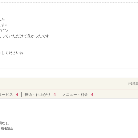
した
す♪
^^♪
っていただけて良かったです
ごしくださいね
[投稿日]
サービス
4
技術・仕上がり
4
メニュー・料金
4
用なし
] 縮毛矯正