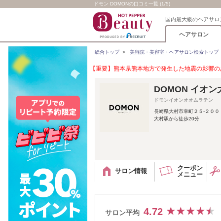
ドモン DOMONの口コミ一覧 (1/5)
国内最大級のヘアサロ
ヘアサロン
総合トップ
>
美容院・美容室・ヘアサロン検索トップ
【重要】熊本県熊本地方で発生した地震の影響のあ
DOMON イオ
ドモンイオンオオムラテン
長崎県大村市幸町２５‐２００ 
大村駅から徒歩20分
クーポン
サロン情報
メニュー
4.72
サロン平均