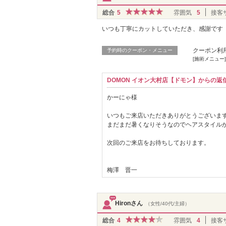
総合
5
雰囲気
5
接客
いつも丁寧にカットしていただき、感謝です
クーポン利
予約時のクーポン・メニュー
[施術メニュー]
DOMON イオン大村店【ドモン】からの返
かーにゃ様
いつもご来店いただきありがとうございま
まだまだ暑くなりそうなのでヘアスタイル
次回のご来店をお待ちしております。
梅澤 晋一
Hironさん
（女性/40代/主婦）
総合
4
雰囲気
4
接客