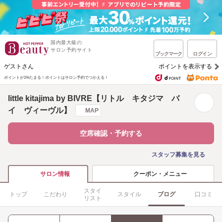
国内最大級の
サロン予約サイト
ブックマーク
ログイン
ゲストさん
ポイントを表示する
ポイントが1%たまる！
ポイントはサロン予約でつかえる！
little kitajima by BIVRE【リトル キタジマ バ
イ ヴィーヴル】
MAP
空席確認・予約する
スタッフ募集を見る
クーポン・メニュー
サロン情報
スタイ
トップ
こだわり
スタイル
ブログ
口コミ
リスト