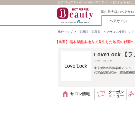
ラブ ロック Love' Lockのヘアスタイル / (スタイル名なし
国内最大級のヘアサロ
ヘアサロン
総合トップ
>
美容院・美容室・ヘアサロン検索トップ
【重要】熊本県熊本地方で発生した地震の影響のあ
Love'Lock 
ラブ ロック
東京都渋谷区猿楽町２６-５
代官山駅徒歩3分【東急東横線
クーポン
サロン情報
メニュー