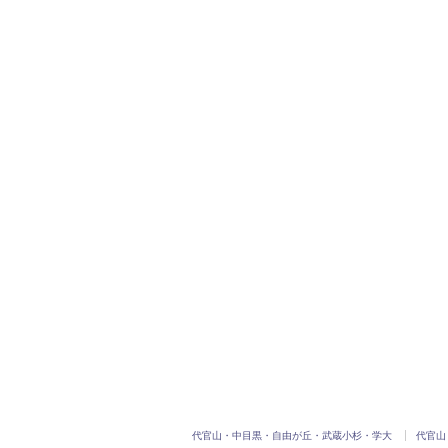
代官山・中目黒・自由が丘・武蔵小杉・学大
代官山