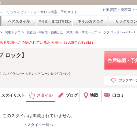
)
美容院・美容室・
ン ・リラク＆ビューティーサロン検索・予約サイト
ヘアスタイル
ネイル・まつげサロン
ネイルカタログ
リラクサロ
>
関東トップ
>
代官山・中目黒・自由が丘・武蔵小杉・学大トップ
>
ラブ ロック Love' Lock
る地域へご予約されているお客様へ（2026年7月28日）
【ラブ ロック】
空席確認・予
】スパイラルパーマ/ドレッド/コーンロウ/ブレイズ
ブックマー
スタイリスト
スタイル
ブログ
地図
口コミ
このスタイルは掲載されていません。
スタイル一覧へ