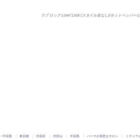
ラブ ロック Love' Lock (スタイル名なし)/ホットペッパ
・中目黒
東京都
渋谷区
代官山
中目黒
パーマが得意なサロン
ミディア