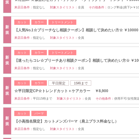
規
来店日条件：
指定なし
対象スタイリスト：
全員
その他条件：
ロング料金(肩下)+￥1
カット
カラー
トリートメント
新
【人気No.1☆ブリーチなし相談クーポン】相談して決めたい方☆ ￥10000
規
来店日条件：
指定なし
対象スタイリスト：
全員
カット
カラー
トリートメント
新
【迷ったらコレ☆ブリーチあり相談クーポン】相談して決めたい方☆ ￥100
規
来店日条件：
指定なし
対象スタイリスト：
全員
カット
カラー
平日限定
15時まで
新
☆平日限定CP☆トレンドカット＋ケアカラー ￥8,900
規
来店日条件：
平日15時まで
対象スタイリスト：
全員
その他条件：
併用不可/女性限
カット
パーマ
新
【小高指名限定】カットメンズパーマ（肩上プラス料金なし）
規
来店日条件：
指定なし
対象スタイリスト：
全員