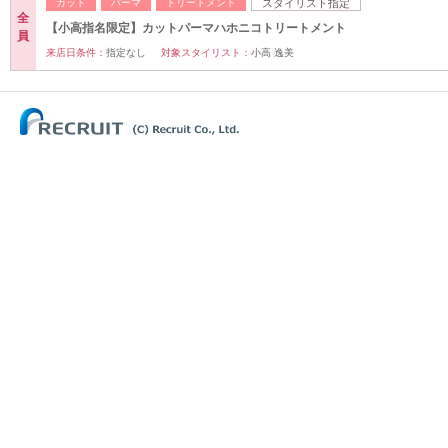
カット
パーマ
トリートメント
スタイリスト指定
全
【小高指名限定】カットパーマハホニコトリートメント
員
来店日条件：
指定なし
対象スタイリスト：
小高 逸美