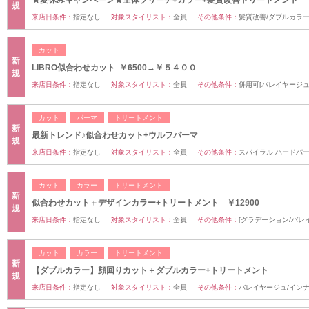
★夏休みキャンペーン★全体ブリーチ+カラー+髪質改善トリートメント
規
来店日条件：
指定なし
対象スタイリスト：
全員
その他条件：
髪質改善/ダブルカラ
カット
新
LIBRO似合わせカット ￥6500→￥５４００
規
来店日条件：
指定なし
対象スタイリスト：
全員
その他条件：
併用可[バレイヤージュ
カット
パーマ
トリートメント
新
最新トレンド♪似合わせカット+ウルフパーマ
規
来店日条件：
指定なし
対象スタイリスト：
全員
その他条件：
スパイラル ハードパ
カット
カラー
トリートメント
新
似合わせカット＋デザインカラー+トリートメント ￥12900
規
来店日条件：
指定なし
対象スタイリスト：
全員
その他条件：
[グラデーション/バレ
カット
カラー
トリートメント
新
【ダブルカラー】顔回りカット＋ダブルカラー+トリートメント
規
来店日条件：
指定なし
対象スタイリスト：
全員
その他条件：
バレイヤージュ/イン