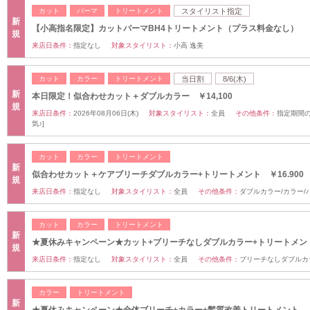
カット
パーマ
トリートメント
スタイリスト指定
新
【小高指名限定】カットパーマBH4トリートメント（プラス料金なし）
規
来店日条件：
指定なし
対象スタイリスト：
小高 逸美
カット
カラー
トリートメント
当日割
8/6(木)
新
本日限定！似合わせカット＋ダブルカラー ￥14,100
規
来店日条件：
2026年08月06日(木)
対象スタイリスト：
全員
その他条件：
指定期間の
気♪]
カット
カラー
トリートメント
新
似合わせカット＋ケアブリーチダブルカラー+トリートメント ￥16.900
規
来店日条件：
指定なし
対象スタイリスト：
全員
その他条件：
ダブルカラー/カラー
カット
カラー
トリートメント
新
★夏休みキャンペーン★カット+ブリーチなしダブルカラー+トリートメン
規
来店日条件：
指定なし
対象スタイリスト：
全員
その他条件：
ブリーチなしダブルカ
カラー
トリートメント
新