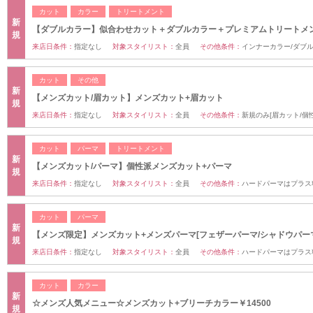
カット
カラー
トリートメント
新
【ダブルカラー】似合わせカット＋ダブルカラー＋プレミアムトリートメ
規
来店日条件：
指定なし
対象スタイリスト：
全員
その他条件：
インナーカラー/ダブル
カット
その他
新
【メンズカット/眉カット】メンズカット+眉カット
規
来店日条件：
指定なし
対象スタイリスト：
全員
その他条件：
新規のみ[眉カット/個
カット
パーマ
トリートメント
新
【メンズカット/パーマ】個性派メンズカット+パーマ
規
来店日条件：
指定なし
対象スタイリスト：
全員
その他条件：
ハードパーマはプラス料
カット
パーマ
新
【メンズ限定】メンズカット+メンズパーマ[フェザーパーマ/シャドウパー
規
来店日条件：
指定なし
対象スタイリスト：
全員
その他条件：
ハードパーマはプラス料
カット
カラー
新
☆メンズ人気メニュー☆メンズカット+ブリーチカラー￥14500
規