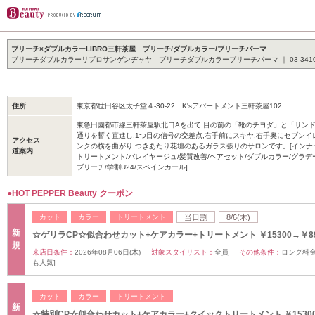
ブリーチ×ダブルカラーLIBRO三軒茶屋 ブリーチ/ダブルカラー/ブリーチパーマ
ブリーチダブルカラーリブロサンゲンヂャヤ ブリーチダブルカラーブリーチパーマ ｜ 03-3410-
住所
東京都世田谷区太子堂４-30-22 K'sアパートメント三軒茶屋102
東急田園都市線三軒茶屋駅北口Aを出て,目の前の「靴のチヨダ」と「サン
通りを暫く直進し,1つ目の信号の交差点,右手前にスキヤ,右手奥にセブンイ
アクセス
ンクの横を曲がり,つきあたり花壇のあるガラス張りのサロンです。[インナー
道案内
トリートメント/バレイヤージュ/髪質改善/ヘアセット/ダブルカラー/グラデ
ブリーチ/学割U24/スペインカール]
●HOT PEPPER Beauty クーポン
カット
カラー
トリートメント
当日割
8/6(木)
新
☆ゲリラCP☆似合わせカット+ケアカラー+トリートメント ￥15300→￥89
規
来店日条件：
2026年08月06日(木)
対象スタイリスト：
全員
その他条件：
ロング料金(
も人気]
カット
カラー
トリートメント
新
☆特別CP☆似合わせカット+ケアカラー+クイックトリートメント ￥15300