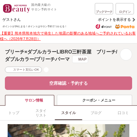
国内最大級の
サロン予約サイト
ブックマーク
ログイン
ゲストさん
ポイントを表示する
ポイントが1%たまる！
ポイントはサロン予約でつかえる！
【重要】熊本県熊本地方で発生した地震の影響のある地域へご予約されているお客
様へ（2026年7月28日）
ブリーチ×ダブルカラーLIBRO三軒茶屋 ブリーチ/
ダブルカラー/ブリーチパーマ
MAP
スマート支払いOK
空席確認・予約する
クーポン・メニュー
サロン情報
スタイ
トップ
スタイル
ブログ
口コミ
リスト