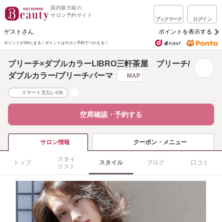
国内最大級の
サロン予約サイト
ブックマーク
ログイン
ゲストさん
ポイントを表示する
ポイントが1%たまる！
ポイントはサロン予約でつかえる！
ブリーチ×ダブルカラーLIBRO三軒茶屋 ブリーチ/
ダブルカラー/ブリーチパーマ
MAP
スマート支払いOK
空席確認・予約する
クーポン・メニュー
サロン情報
スタイ
トップ
スタイル
ブログ
口コミ
リスト