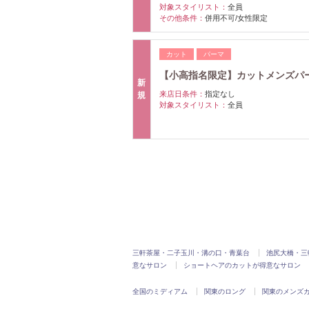
対象スタイリスト：
全員
その他条件：
併用不可/女性限定
カット
パーマ
【小高指名限定】カットメンズパ
新
来店日条件：
指定なし
規
対象スタイリスト：
全員
三軒茶屋・二子玉川・溝の口・青葉台
池尻大橋・三
意なサロン
ショートヘアのカットが得意なサロン
全国のミディアム
関東のロング
関東のメンズ