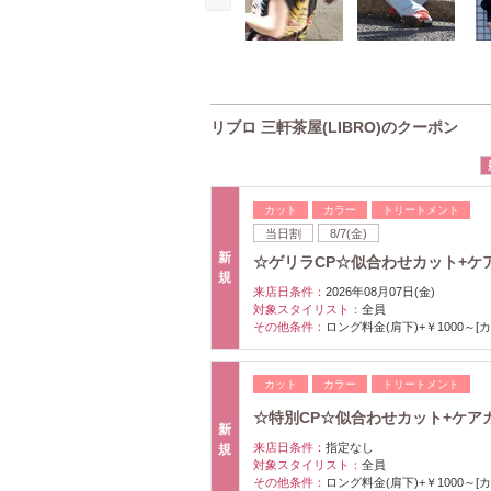
リブロ 三軒茶屋(LIBRO)のクーポン
カット
カラー
トリートメント
当日割
8/7(金)
新
☆ゲリラCP☆似合わせカット+ケアカ
規
来店日条件：
2026年08月07日(金)
対象スタイリスト：
全員
その他条件：
ロング料金(肩下)+￥1000～[
カット
カラー
トリートメント
☆特別CP☆似合わせカット+ケアカ
新
来店日条件：
指定なし
規
対象スタイリスト：
全員
その他条件：
ロング料金(肩下)+￥1000～[