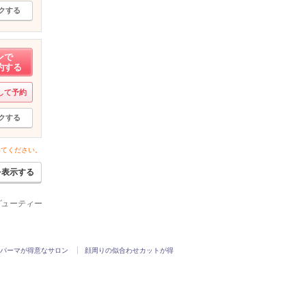
クする
ンで
約する
して予約
クする
いてください。
を表示する
ービューティー
パーマが得意なサロン
顔周りの似合わせカットが得