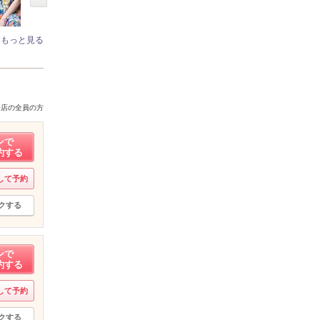
もっと見る
来店の全員の方
ンで
約する
して予約
クする
ンで
約する
して予約
クする