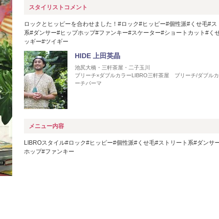
スタイリストコメント
ロックとヒッピーを合わせました！#ロック#ヒッピー#個性派#くせ毛#ス
系#ダンサー#ヒップホップ#ファンキー#スケーター#ショートカット#く
ッギー#ツイギー
HIDE 上田英晶
池尻大橋・三軒茶屋・二子玉川
ブリーチ×ダブルカラーLIBRO三軒茶屋 ブリーチ/ダブルカ
ーチパーマ
メニュー内容
LIBROスタイル#ロック#ヒッピー#個性派#くせ毛#ストリート系#ダンサ
ホップ#ファンキー