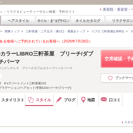
ー
美容院・美容室・
ン ・リラク＆ビューティーサロン検索・予約サイト
ヘアスタイル
ネイル・まつげサロン
ネイルカタログ
リラクサロ
>
関東トップ
>
三軒茶屋・二子玉川・溝の口・青葉台トップ
>
リブロ 三軒茶屋(LIBRO)
>
る地域へご予約されているお客様へ（2026年7月28日）
カラーLIBRO三軒茶屋 ブリーチ/ダブ
空席確認・予
チパーマ
サンゲンヂャヤ ブリーチダブルカラーブリーチパーマ
ブックマー
2 K'sアパートメント三軒茶屋102
グラデーション/ヘアセット/学割U24/パーマ/ブリーチ]
スタイリスト
スタイル
ブログ
地図
口コミ
スタ