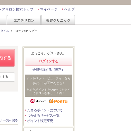
ヘアサロン検索トップ
マイページ
ヘルプ
ン
エステサロン
美容クリニック
スタイル
>
ロック×ヒッピー
ようこそ、ゲストさん。
約する
ログインする
会員登録する（無料）
クする
ホットペッパービューティーなら
1%
ポイントが
たまる！
ためたポイントをつかっておとく
にサロンをネット予約！
たまるポイントについて
つかえるサービス一覧
イル一覧へ戻る
ポイント設定変更