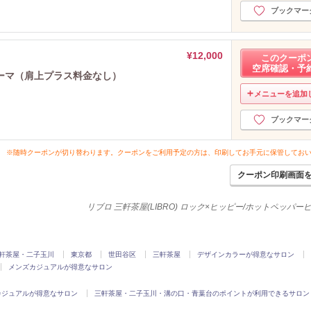
ブックマー
¥12,000
このクーポ
空席確認・予
ーマ（肩上プラス料金なし）
メニューを追加
ブックマー
※随時クーポンが切り替わります。クーポンをご利用予定の方は、印刷してお手元に保管してお
クーポン印刷画面
リブロ 三軒茶屋(LIBRO) ロック×ヒッピー/ホットペッパ
軒茶屋・二子玉川
東京都
世田谷区
三軒茶屋
デザインカラーが得意なサロン
メンズカジュアルが得意なサロン
カジュアルが得意なサロン
三軒茶屋・二子玉川・溝の口・青葉台のポイントが利用できるサロン