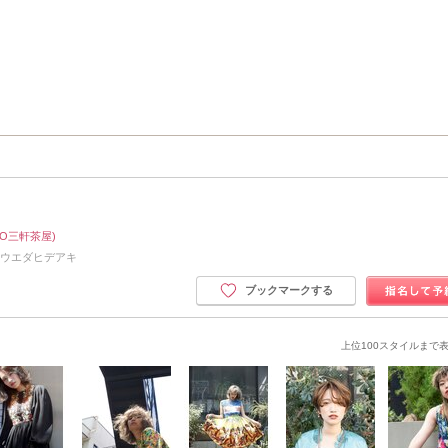
RO三軒茶屋)
 ウエダヒデアキ
ブックマークする
上位100スタイルまで