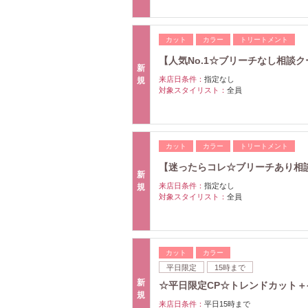
カット
カラー
トリートメント
【人気No.1☆ブリーチなし相談ク
新
来店日条件：
指定なし
規
対象スタイリスト：
全員
カット
カラー
トリートメント
【迷ったらコレ☆ブリーチあり相談
新
来店日条件：
指定なし
規
対象スタイリスト：
全員
カット
カラー
平日限定
15時まで
新
☆平日限定CP☆トレンドカット＋ケ
規
来店日条件：
平日15時まで