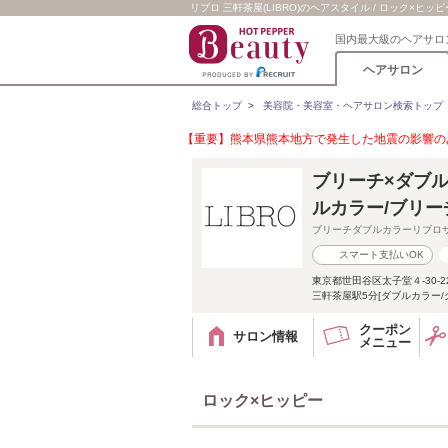
リブロ 三軒茶屋(LIBRO)のヘアスタイル / ロック×ヒッピ
国内最大級のヘアサロ
ヘアサロン
総合トップ
>
美容院・美容室・ヘアサロン検索トップ
【重要】熊本県熊本地方で発生した地震の影響のあ
ブリーチ×ダブル
ルカラー/ブリー
ブリーチダブルカラーリブロ
スマート支払いOK
東京都世田谷区太子堂４-30-2
三軒茶屋駅5分[ダブルカラー/
クーポン
サロン情報
メニュー
ロック×ヒッピー