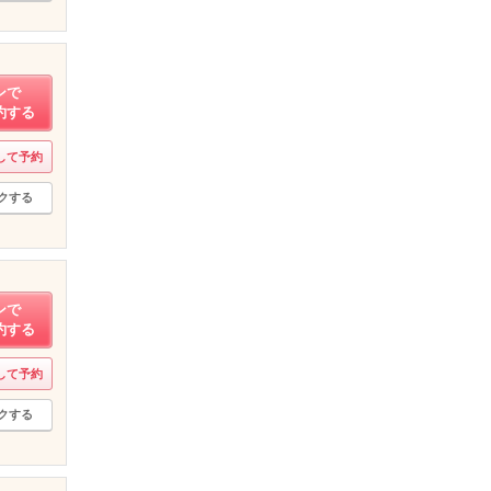
ンで
約する
して予約
クする
ンで
約する
して予約
クする