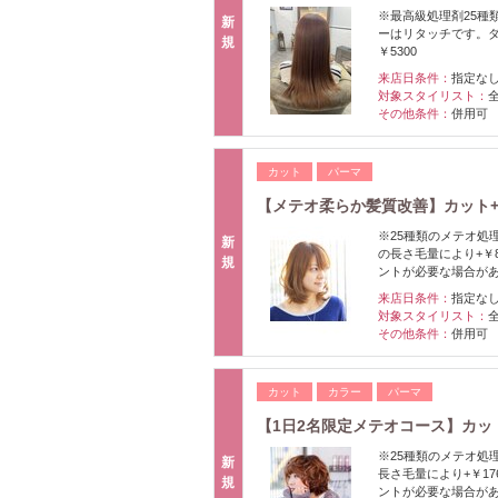
※最高級処理剤25種
新
ーはリタッチです。ダ
規
￥5300
来店日条件：
指定な
対象スタイリスト：
その他条件：
併用可
カット
パーマ
【メテオ柔らか髪質改善】カット+
※25種類のメテオ処
新
の長さ毛量により+￥
規
ントが必要な場合が
来店日条件：
指定な
対象スタイリスト：
その他条件：
併用可
カット
カラー
パーマ
【1日2名限定メテオコース】カット
※25種類のメテオ処
新
長さ毛量により+￥17
規
ントが必要な場合が