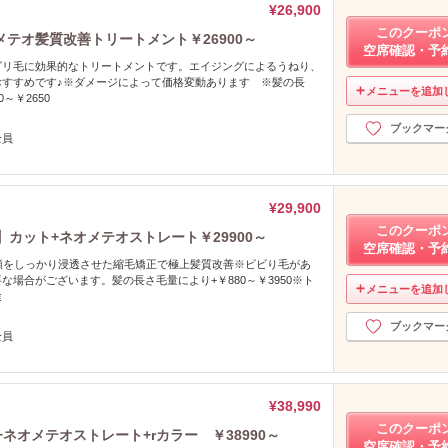
¥26,900
このクーポ
テオ髪質改善トリートメント￥26900～
空席確認・予
ビリ毛に効果的なトリートメントです。エイジングによるうねり、
おすすめです♪※ダメージによって価格変動あります ※髪の長
メニューを追加
～￥2650
し
ブックマー
全員
¥29,900
このクーポ
カット+ネオメテオストレート￥29900～
空席確認・予
類をしっかり浸透させた縮毛矯正で極上髪質改善※ビビり毛があ
な場合がございます。髪の長さ毛量により+￥880～￥3950※ト
メニューを追加
途
し
ブックマー
全員
¥38,990
このクーポ
ネオメテオストレート+rカラー ￥38990～
空席確認・予