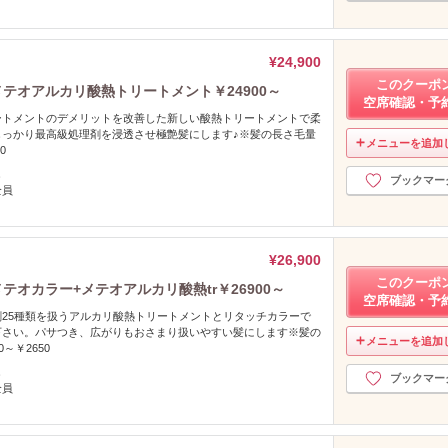
¥24,900
このクーポ
メテオアルカリ酸熱トリートメント￥24900～
空席確認・予
ートメントのデメリットを改善した新しい酸熱トリートメントで柔
しっかり最高級処理剤を浸透させ極艶髪にします♪※髪の長さ毛量
メニューを追加
0
し
ブックマー
全員
¥26,900
このクーポ
テオカラー+メテオアルカリ酸熱tr￥26900～
空席確認・予
25種類を扱うアルカリ酸熱トリートメントとリタッチカラーで
下さい。パサつき、広がりもおさまり扱いやすい髪にします※髪の
メニューを追加
～￥2650
し
ブックマー
全員