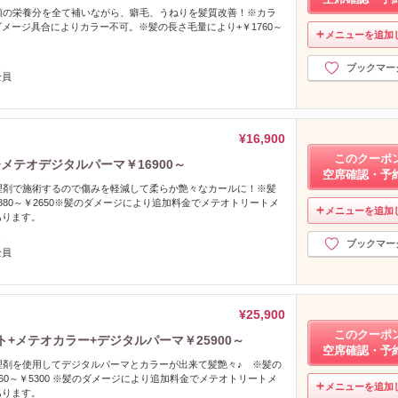
類の栄養分を全て補いながら、癖毛、うねりを髪質改善！※カラ
メージ具合によりカラー不可。※髪の長さ毛量により+￥1760～
メニューを追加
し
ブックマー
全員
¥16,900
このクーポ
メテオデジタルパーマ￥16900～
空席確認・予
理剤で施術するので傷みを軽減して柔らか艶々なカールに！※髪
880～￥2650※髪のダメージにより追加料金でメテオトリートメ
メニューを追加
あります。
し
ブックマー
全員
¥25,900
このクーポ
+メテオカラー+デジタルパーマ￥25900～
空席確認・予
理剤を使用してデジタルパーマとカラーが出来て髪艶々♪ ※髪の
60～￥5300 ※髪のダメージにより追加料金でメテオトリートメ
メニューを追加
あります。