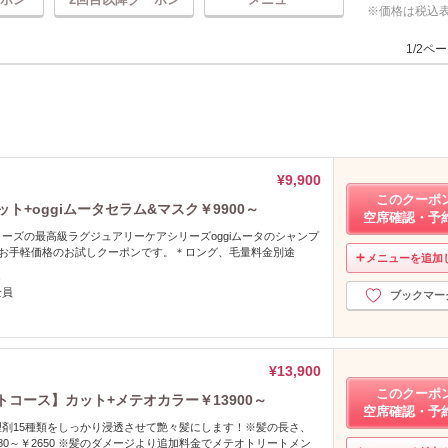
価格は税込
1/2ペ
¥9,900
このクーポ
ト+oggiムータセラム&マスク￥9900～
空席確認・予
ーズの最高級ラグジュアリーケアシリーズoggiムータのシャンプ
をお手軽価格のお試しクーポンです。＊ロング、毛量料金別途
メニューを追加
し
全員
ブックマー
¥13,900
このクーポ
コース】カット+メテオカラー￥13900～
空席確認・予
剤15種類をしっかり浸透させて艶々髪にします！※髪の長さ、
80～￥2650 ※髪のダメージより追加料金でメテオトリートメン