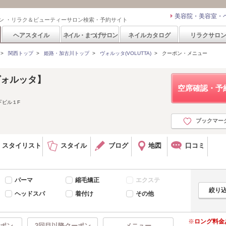
美容院・美容室・
ン ・リラク＆ビューティーサロン検索・予約サイト
ヘアスタイル
ネイル・まつげサロン
ネイルカタログ
リラクサロ
>
関西トップ
>
姫路・加古川トップ
>
ヴォルッタ(VOLUTTA)
>
クーポン・メニュー
【ヴォルッタ】
空席確認・予
下ビル１F
ブックマー
スタイリスト
スタイル
ブログ
地図
口コミ
パーマ
縮毛矯正
エクステ
ヘッドスパ
着付け
その他
ロング料金
ポン
2回目以降クーポン
メニュー