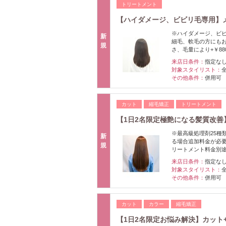
トリートメント
【ハイダメージ、ビビリ毛専用】メ
※ハイダメージ、ビ
新
細毛、軟毛の方にも
規
さ、毛量により+￥880
来店日条件：
指定な
対象スタイリスト：
その他条件：
併用可
カット
縮毛矯正
トリートメント
【1日2名限定極艶になる髪質改善】
※最高級処理剤25種
新
る場合追加料金が必要
規
リートメント料金別
来店日条件：
指定な
対象スタイリスト：
その他条件：
併用可
カット
カラー
縮毛矯正
【1日2名限定お悩み解決】カット+