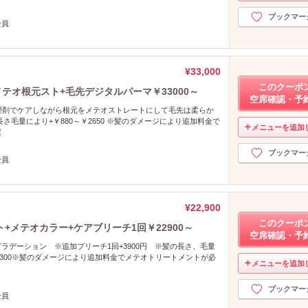
し
ブックマー
全員
¥33,000
このクーポ
テオ根元スト+毛先デジタルパーマ￥33000～
空席確認・予
理剤でケアしながら根元をメテオストレートにして毛先は柔らか
さ毛量により+￥880～￥2650 ※髪のダメージにより追加料金で
メニューを追加
奨
し
ブックマー
全員
¥22,900
このクーポ
+メテオカラー+ケアブリーチ1回￥22900～
空席確認・予
ラデーション ※追加ブリーチ1回+3900円 ※髪の長さ、毛量
￥5300※髪のダメージにより追加料金でメテオトリートメントが必
メニューを追加
。
し
ブックマー
全員