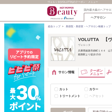
ヴォルッタ(VOLUTTA)のクーポン・メニュー
国内最大級のヘアサロ
ヘアサロン
総合トップ
>
美容院・美容室・ヘアサロン検索トップ
VOLUTTA 
ヴォルッタ
兵庫県姫路市綿町１４４ 山
姫路駅より徒歩15分
クーポン
サロン情報
メニュー
カット
カラー
トリートメント
ヘアセット
初来店時クー