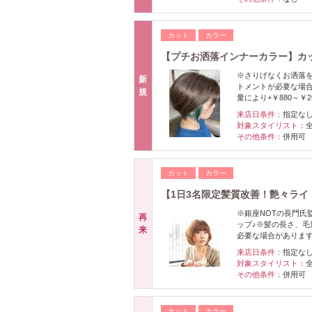
カット
カラー
【プチお洒落インナーカラー】カッ
※さりげなくお洒落
新
トメントが必要な場合
規
量により+￥880～￥2
来店日条件：
指定な
対象スタイリスト：
その他条件：
併用可
カット
カラー
【1日3名限定髪質改善！艶々ライト
※銀座NOTの長門氏
再
ップ♪※髪の長さ、毛
来
必要な場合がありま
来店日条件：
指定な
対象スタイリスト：
その他条件：
併用可
カット
カラー