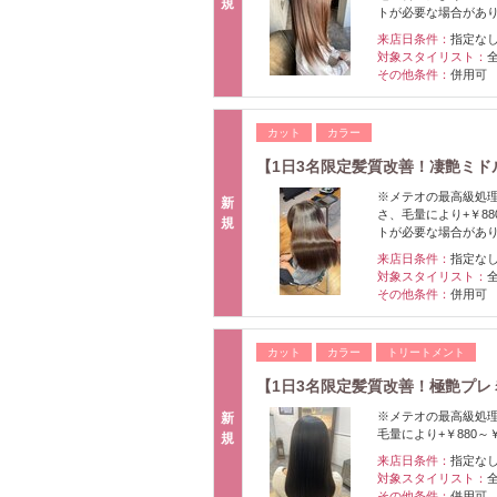
規
トが必要な場合があ
来店日条件：
指定な
対象スタイリスト：
その他条件：
併用可
カット
カラー
【1日3名限定髪質改善！凄艶ミドル
※メテオの最高級処理
新
さ、毛量により+￥8
規
トが必要な場合があ
来店日条件：
指定な
対象スタイリスト：
その他条件：
併用可
カット
カラー
トリートメント
【1日3名限定髪質改善！極艶プレ
※メテオの最高級処理
新
毛量により+￥880
規
来店日条件：
指定な
対象スタイリスト：
その他条件：
併用可