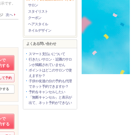
表示です。
サロン
スタイリスト
ージ
次へ
クーポン
ヘアスタイル
ネイルデザイン
よくある問い合わせ
スマート支払いについて
行きたいサロン・近隣のサロ
ンで
ンが掲載されていません
約する
ポイントはどこのサロンで使
えますか？
して予約
子供や友達の分の予約も代理
でネット予約できますか？
クする
予約をキャンセルしたい
「無断キャンセル」と表示が
出て、ネット予約ができない
ンで
約する