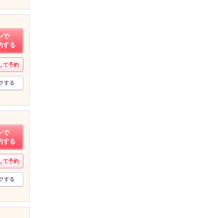
ンで
約する
して予約
クする
ンで
約する
して予約
クする