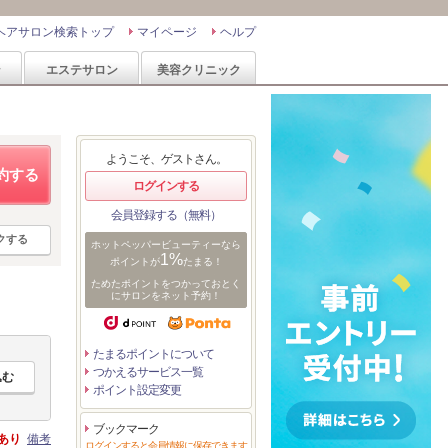
ヘアサロン検索トップ
マイページ
ヘルプ
ン
エステサロン
美容クリニック
ようこそ、ゲストさん。
約する
ログインする
会員登録する（無料）
クする
ホットペッパービューティーなら
1%
ポイントが
たまる！
ためたポイントをつかっておとく
にサロンをネット予約！
たまるポイントについて
つかえるサービス一覧
ポイント設定変更
ブックマーク
あり
備考
ログインすると会員情報に保存できます