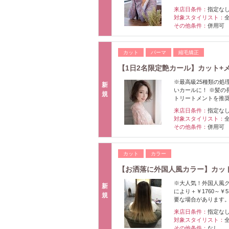
来店日条件：
指定な
対象スタイリスト：
その他条件：
併用可
カット
パーマ
縮毛矯正
【1日2名限定艶カール】カット+メ
※最高級25種類の処
新
いカールに！ ※髪の長
規
トリートメントを推
来店日条件：
指定な
対象スタイリスト：
その他条件：
併用可
カット
カラー
【お洒落に外国人風カラー】カット
※大人気！外国人風グ
新
により＋￥1760～
規
要な場合があります
来店日条件：
指定な
対象スタイリスト：
その他条件：
なし