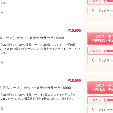
メニューを追加
ります。
し
ブックマー
全員
¥15,900
このクーポ
コース】カット+メテオカラー￥15900～
空席確認・予
剤20種類をしっかり浸透させてスゴ艶髪にします！※髪の長
80～￥2650 ※髪のダメージにより追加料金でメテオトリートメン
メニューを追加
ります。
し
ブックマー
全員
¥18,900
このクーポ
ミアムコース】カット+メテオカラー￥18900～
空席確認・予
剤25種類をしっかり浸透させて極艶髪にします！※髪の長さ、
～￥2650 ※たっぷりの最高級処理剤で最高の艶をご体験下さい。
メニューを追加
し
全員
ブックマー