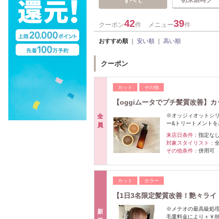
すべて
42
39
クーポン
件
メニュー
件
おすすめ順
｜
安い順
｜
高い順
クーポン
カット
その他
【oggiムータでプチ髪質改善】カッ
※オッジィオットシリ
全
ー&トリートメント
員
来店日条件：
指定な
対象スタイリスト：
その他条件：
併用可
カット
カラー
【1日3名限定髪質改善！艶々ライト
※メテオの最高級処理
新
毛量料金により＋￥8