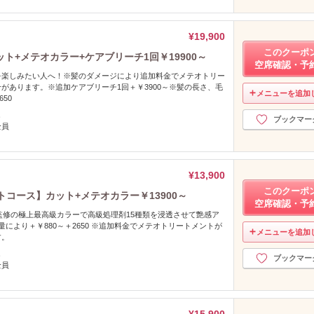
¥19,900
このクーポ
ト+メテオカラー+ケアブリーチ1回￥19900～
空席確認・予
を楽しみたい人へ！※髪のダメージにより追加料金でメテオトリー
があります。※追加ケアブリーチ1回＋￥3900～※髪の長さ、毛
メニューを追加
650
し
ブックマー
全員
¥13,900
このクーポ
コース】カット+メテオカラー￥13900～
空席確認・予
監修の極上最高級カラーで高級処理剤15種類を浸透させて艶感ア
量により＋￥880～＋2650 ※追加料金でメテオトリートメントが
メニューを追加
す。
し
ブックマー
全員
¥15,900