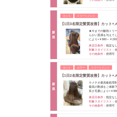
カット
トリートメント
【1日3名限定髪質改善】カット+
★今までの酸熱トリ
新
らかい質感を与えて
規
により+￥880～￥265
来店日条件：
指定な
対象スタイリスト：
その他条件：
併用可
カット
カラー
トリートメント
【1日2名限定髪質改善】カット+メ
※メテオ最高級処理剤
新
最高の艶感をご体験
規
長さ毛量により+￥880
来店日条件：
指定な
対象スタイリスト：
その他条件：
併用可