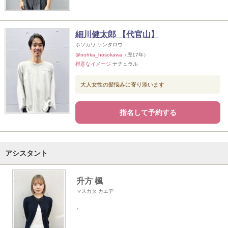
細川健太郎 【代官山】
ホソカワ ケンタロウ
@nohka_hosokawa
（歴17年）
得意なイメージ
ナチュラル
大人女性の髪悩みに寄り添います
指名して予約する
アシスタント
升方 楓
マスカタ カエデ
。