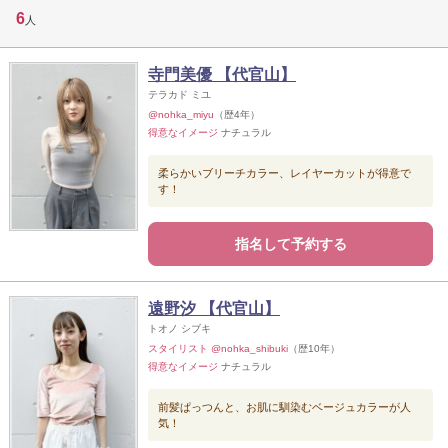
6
人
寺門美優 【代官山】
テラカド ミユ
@nohka_miyu
（歴4年）
得意なイメージ
ナチュラル
柔らかいブリーチカラー、レイヤーカットが得意で
す！
指名して予約する
遠野汐 【代官山】
トオノ シブキ
スタイリスト @nohka_shibuki
（歴10年）
得意なイメージ
ナチュラル
前髪ぱっつんと、お肌に馴染むベージュカラーが人
気！