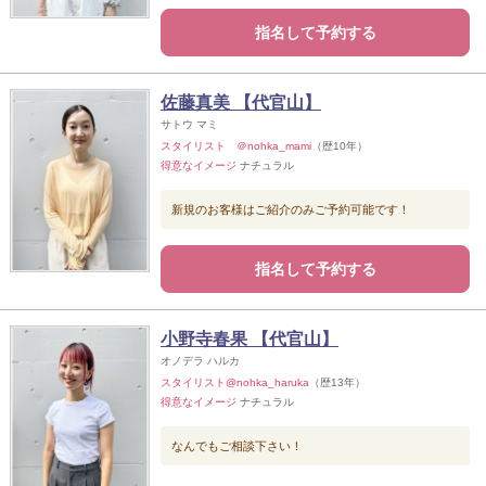
指名して予約する
佐藤真美 【代官山】
サトウ マミ
スタイリスト ＠nohka_mami
（歴10年）
得意なイメージ
ナチュラル
新規のお客様はご紹介のみご予約可能です！
指名して予約する
小野寺春果 【代官山】
オノデラ ハルカ
スタイリスト@nohka_haruka
（歴13年）
得意なイメージ
ナチュラル
なんでもご相談下さい！