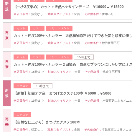
新
【ヘナ2度染め】カット＋天然ヘナ&インディゴ ￥16000→￥15500
規
来店日条件：
指定なし
対象スタイリスト：
全員
その他条件：
併用不可
カット
カラー
トリートメント
再
カット＋純度100%ヘナカラー 天然植物原料だけでできた髪と頭皮に優
来
来店日条件：
指定なし
対象スタイリスト：
全員
その他条件：
他券併用不可
カット
カラー
トリートメント
15時まで
再
カット＋純度100%ヘナカラー２回染め 自然なブラウンにしたい方にオ
来
来店日条件：
15時まで
対象スタイリスト：
全員
その他条件：
他券併用不可
エクステ
15時まで
新
【新規】初回オフ込 まつげエクステ100本 ￥6000→￥5000
規
来店日条件：
15時まで
対象スタイリスト：
全員
その他条件：
本数変更によるメニュ
エクステ
再
【自然な仕上がり】まつげエクステ100本
来
来店日条件：
指定なし
対象スタイリスト：
全員
その他条件：
本数変更によるメニュ