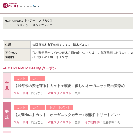
Hair furicake【ヘアー フリカケ】
ヘアー フリカケ ｜ 072-621-6671
住所
大阪府茨木市下穂積１-3-1-1 清水ビル２Ｆ
アクセス
茨木郵便局からイオン茨木方面の途中にあります。郵便局側にあります。
道案内
は『餃子の王将』さんです。
●HOT PEPPER Beauty クーポン
カット
カラー
全
【10年後の髪を守る】カット＋頭皮に優しいオーガニック艶白髪染め
員
来店日条件：
指定なし
対象スタイリスト：
全員
カット
カラー
トリートメント
新
【人気No.1】カット＋オーガニックカラー＋弱酸性トリートメント
規
来店日条件：
指定なし
対象スタイリスト：
全員
その他条件：
他券併用不可