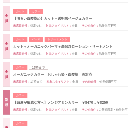
カット
カラー
全
【明るい白髪染め】カット＋透明感ベージュカラー
員
来店日条件：
指定なし
対象スタイリスト：
全員
その他条件：
他券併用不可
カット
パーマ
トリートメント
全
カット＋オーガニックパーマ＋高保湿ローショントリートメント
員
来店日条件：
指定なし
対象スタイリスト：
全員
その他条件：
他券併用不可
カラー
17時まで
全
オーガニックカラー おしゃれ染・白髪染 両対応
員
来店日条件：
17時まで
対象スタイリスト：
全員
その他条件：
他券併用不可
カラー
新
【頭皮が敏感な方へ】ノンジアミンカラー ￥8470→￥8250
規
来店日条件：
指定なし
対象スタイリスト：
全員
その他条件：
ご新規限定・他券併用
カラー
再