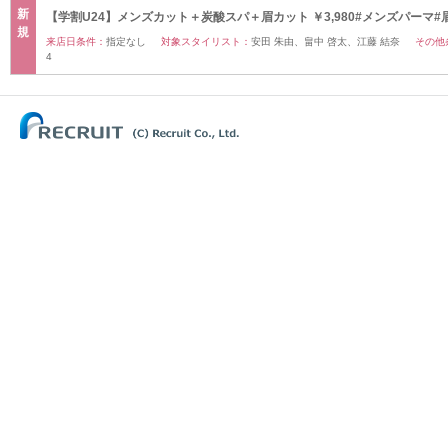
新
【学割U24】メンズカット＋炭酸スパ＋眉カット ￥3,980#メンズパーマ#
規
来店日条件：
指定なし
対象スタイリスト：
安田 朱由、畠中 啓太、江藤 結奈
その他
4