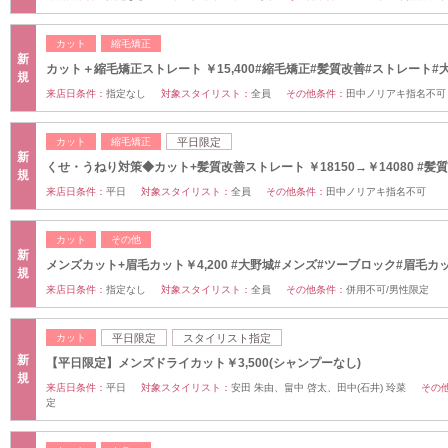
カット
縮毛矯正
新
カット＋縮毛矯正ストレート ￥15,400#縮毛矯正#髪質改善#ストレート#
規
来店日条件：
指定なし
対象スタイリスト：
全員
その他条件：
田中ノリアキ指名不可
カット
縮毛矯正
平日限定
新
くせ・うねり対策◆カット+髪質改善ストレート ￥18150→￥14080 #髪
規
来店日条件：
平日
対象スタイリスト：
全員
その他条件：
田中ノリアキ指名不可
カット
その他
新
メンズカット+眉毛カット￥4,200 #大野城#メンズ#ツーブロック#眉毛カ
規
来店日条件：
指定なし
対象スタイリスト：
全員
その他条件：
併用不可/男性限定
カット
平日限定
スタイリスト指定
新
【平日限定】メンズドライカット￥3,500(シャンプーなし)
規
来店日条件：
平日
対象スタイリスト：
安田 朱由、畠中 啓太、田中(石井) 玲菜
その
定