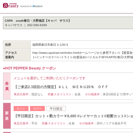
CAPA south春日・大野城店【キャパ サウス】
キャパサウス ｜ 092-586-8399
住所
福岡県春日市春日３-130-3
アクセス
http://www.capahair.net/index.htmlホームページから参照下さい☆
道案内
ト/インナーカラー/ハイライト/白髪染め/バイカルテ/BYKARTE/春日/大野
●HOT PEPPER Beauty クーポン
メニューを選択してご利用いただくクーポンです
全
【ご来店2.3回目の方限定】ＡＬＬ ＭＥＮＵ20％ ＯＦＦ
員
来店日条件：
指定なし
対象スタイリスト：
全員
その他条件：
来店3回目まで/田中
カット
カラー
平日限定
新
【平日限定】カット＋艶カラー￥8,480 #レイヤーカット#前髪カット#シ
規
来店日条件：
平日
対象スタイリスト：
全員
その他条件：
田中ノリアキ指名不可