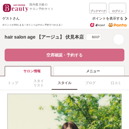
国内最大級の
サロン予約サイト
ブックマーク
ログイン
ゲストさん
ポイントを表示する
ポイントが1%たまる！
ポイントはサロン予約でつかえる！
hair salon age 【アージュ】 伏見本店
MAP
空席確認・予約する
メニュー
サロン情報
スタイ
トップ
スタイル
ブログ
口コミ
リスト