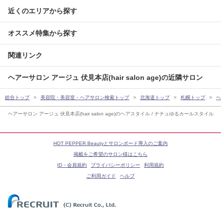
近くのエリアから探す
オススメ特集から探す
関連リンク
ヘアーサロン アージュ 伏見本店(hair salon age)の近隣サロン
総合トップ
美容院・美容室・ヘアサロン検索トップ
北海道トップ
札幌トップ
ヘ
ヘアーサロン アージュ 伏見本店(hair salon age)のヘアスタイル / ナチュゆるカールスタイル
HOT PEPPER Beautyとサロンボード導入のご案内
掲載をご希望のサロン様はこちら
ID・会員規約
プライバシーポリシー
利用規約
ご利用ガイド
ヘルプ