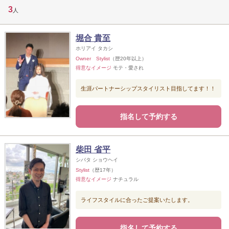
3
人
堀合 貴至
ホリアイ タカシ
Owner Stylist
（歴20年以上）
得意なイメージ
モテ・愛され
生涯パートナーシップスタイリスト目指してます！！
指名して予約する
柴田 省平
シバタ ショウヘイ
Stylist
（歴17年）
得意なイメージ
ナチュラル
ライフスタイルに合ったご提案いたします。
指名して予約する