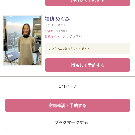
福積 めぐみ
フクズミ メグミ
Stylist
（歴16年）
得意なイメージ
ナチュラル
ママさんスタイリストです♪
指名して予約する
1 / 1ページ
空席確認・予約する
ブックマークする