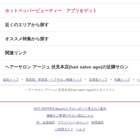
ホットペッパービューティー アプリをゲット
近くのエリアから探す
オススメ特集から探す
関連リンク
ヘアーサロン アージュ 伏見本店(hair salon age)の近隣サロン
総合トップ
美容院・美容室・ヘアサロン検索トップ
北海道トップ
札幌トップ
ヘ
ヘアーサロン アージュ 伏見本店(hair salon age)のスタイリスト
HOT PEPPER Beautyとサロンボード導入のご案内
掲載をご希望のサロン様はこちら
ID・会員規約
プライバシーポリシー
利用規約
ご利用ガイド
ヘルプ