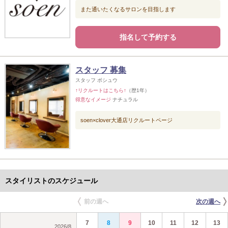
また通いたくなるサロンを目指します
指名して予約する
スタッフ 募集
スタッフ ボシュウ
↑リクルートはこちら↑
（歴1年）
得意なイメージ
ナチュラル
soen×clover大通店リクルートページ
スタイリストのスケジュール
前の週へ
次の週へ
7
8
9
10
11
12
13
2026
/
8