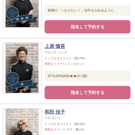
皆様の「～なりたい！」を叶えられるように
指名して予約する
上原 慎吾
ウエハラ シンゴ
トップスタイリスト
（歴17年）
得意なイメージ
メンズカット
STYLISTA2024★★(2つ星)
指名して予約する
和田 佳子
ワダ ヨシコ
トップスタイリスト
（歴14年）
得意なイメージ
モテ・愛され