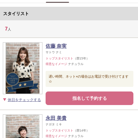
スタイリスト
7
人
佐藤 奈実
サトウ ナミ
トップスタイリスト
（歴15年）
得意なイメージ
ナチュラル
遅い時間、ネット×の場合はお電話で受け付けてます
☆
指名して予約する
休日をチェックする
永田 美貴
ナガタ ミキ
トップスタイリスト
（歴14年）
得意なイメージ
ナチュラル