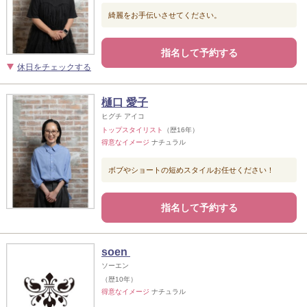
綺麗をお手伝いさせてください。
指名して予約する
休日をチェックする
樋口 愛子
ヒグチ アイコ
トップスタイリスト
（歴16年）
得意なイメージ
ナチュラル
ボブやショートの短めスタイルお任せください！
指名して予約する
soen
ソーエン
（歴10年）
得意なイメージ
ナチュラル