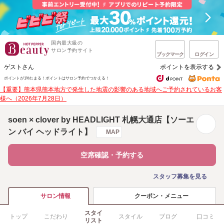
国内最大級の
サロン予約サイト
ブックマーク
ログイン
ゲストさん
ポイントを表示する
ポイントが1%たまる！
ポイントはサロン予約でつかえる！
【重要】熊本県熊本地方で発生した地震の影響のある地域へご予約されているお客
様へ（2026年7月28日）
soen × clover by HEADLIGHT 札幌大通店【ソーエ
ン バイ ヘッドライト】
MAP
空席確認・予約する
スタッフ募集を見る
クーポン・メニュー
サロン情報
スタイ
トップ
こだわり
スタイル
ブログ
口コミ
リスト