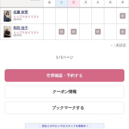
金
土
日
月
火
水
木
佐藤 奈実
休
トップスタイリスト
(歴15年)
和田 佳子
休
休
休
休
トップスタイリスト
(歴14年)
－
: 未設定
1 / 1ページ
空席確認・予約する
クーポン情報
ブックマークする