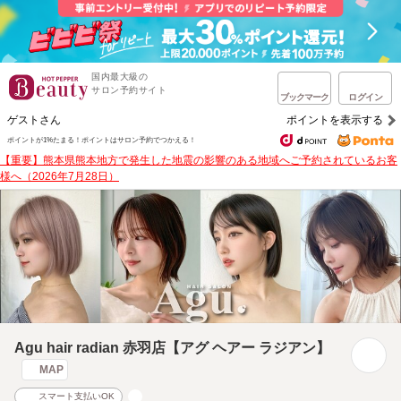
国内最大級の
サロン予約サイト
ブックマーク
ログイン
ゲストさん
ポイントを表示する
ポイントが1%たまる！
ポイントはサロン予約でつかえる！
【重要】熊本県熊本地方で発生した地震の影響のある地域へご予約されているお客
様へ（2026年7月28日）
Agu hair radian 赤羽店【アグ ヘアー ラジアン】
MAP
スマート支払いOK