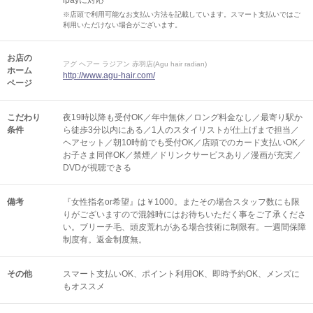
ipayに対応
※店頭で利用可能なお支払い方法を記載しています。スマート支払いではご
利用いただけない場合がございます。
お店の
アグ ヘアー ラジアン 赤羽店(Agu hair radian)
ホーム
http://www.agu-hair.com/
ページ
こだわり
夜19時以降も受付OK／年中無休／ロング料金なし／最寄り駅か
条件
ら徒歩3分以内にある／1人のスタイリストが仕上げまで担当／
ヘアセット／朝10時前でも受付OK／店頭でのカード支払いOK／
お子さま同伴OK／禁煙／ドリンクサービスあり／漫画が充実／
DVDが視聴できる
備考
『女性指名or希望』は￥1000。またその場合スタッフ数にも限
りがございますので混雑時にはお待ちいただく事をご了承くださ
い。ブリーチ毛、頭皮荒れがある場合技術に制限有。一週間保障
制度有。返金制度無。
その他
スマート支払いOK
ポイント利用OK
即時予約OK
メンズに
もオススメ