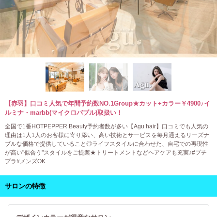
【赤羽】口コミ人気で年間予約数NO.1Group★カット+カラー￥4900♪イ
ルミナ・marbb(マイクロバブル)取扱い！
全国で1番HOTPEPPER Beauty予約者数が多い【Agu hair】口コミでも人気の
理由は1人1人のお客様に寄り添い、高い技術とサービスを毎月通えるリーズナ
ブルな価格で提供していること◎ライフスタイルに合わせた、自宅での再現性
が高い"似合う"スタイルをご提案★トリートメントなどヘアケアも充実♪#プチ
プラ#メンズOK
サロンの特徴