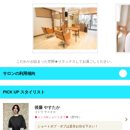
こだわりが詰まった空間★リラックスしてお過ごしください。
サロンの利用傾向
PICK UP スタイリスト
後藤 やすたか
ゴトウ ヤスタカ
◆メンズ&ショートボブ◆
（歴5年）
ショートボブ・ボブは是非お任せ下さい！