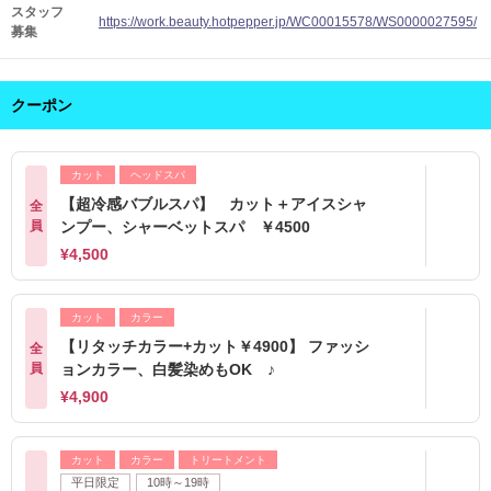
スタッフ
https://work.beauty.hotpepper.jp/WC00015578/WS0000027595/
募集
クーポン
カット
ヘッドスパ
【超冷感バブルスパ】 カット＋アイスシャ
全
員
ンプー、シャーベットスパ ￥4500
¥4,500
カット
カラー
【リタッチカラー+カット￥4900】 ファッシ
全
員
ョンカラー、白髪染めもOK ♪
¥4,900
カット
カラー
トリートメント
平日限定
10時～19時