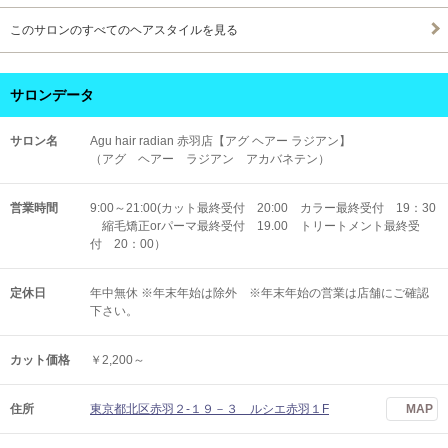
このサロンのすべてのヘアスタイルを見る
サロンデータ
サロン名
Agu hair radian 赤羽店【アグ ヘアー ラジアン】
（アグ ヘアー ラジアン アカバネテン）
営業時間
9:00～21:00(カット最終受付 20:00 カラー最終受付 19：30
縮毛矯正orパーマ最終受付 19.00 トリートメント最終受
付 20：00）
定休日
年中無休 ※年末年始は除外 ※年末年始の営業は店舗にご確認
下さい。
カット価格
￥2,200～
住所
東京都北区赤羽２-１９－３ ルシエ赤羽１F
MAP