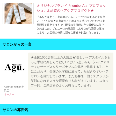
オリジナルブランド『number A.』プロフェッ
ショナル品質のヘアケアプロダクト★
「あなたを想う、美容師がいる。」ー"これがあるとより良
い。"そんな日々に豊かさと心地よさを感じていただける商
品開発を目指すうえで、現場の美容師の声を最優先に取り
入れました。プロユースの高品質でありながら適正な価格
により、お客様の毎日に新たな価値を創造いたします。
サロンからの一言
★全国1000店舗以上の人気店★"美しいヘアスタイルをも
っと手軽に楽しんで欲しい"という想いから【ハイクオリ
ティなサービスをリーズナブルな価格で提供する】こと
にこだわり、全国のお客様に通っていただきやすいヘア
サロンを目指しています。またお客様・働くスタッフが
笑顔になれるような環境作りも心がけています。スタッ
フ一同、ご来店を心よりお待ちしています♪
Aguhair radian赤
羽店
オーナー
サロンの雰囲気