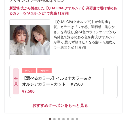
デザインカラーが得意なサロン
新登場!光から誕生した【QUALCIA(クオルシア)】高彩度で透け感のあ
るカラーを“Aguレシピ”で実感！[赤羽]
【QUALCIA(クオルシア)】が創り出す
髪。カラーは『ツヤ感、透明感、柔らか
さ』を表現し,全24色のラインナップから
高発色で深みのある色を実現!クオルシア
が導く,思わず触れたくなる髪へ☆順次カ
ラー展開予定！[赤羽]
カット
カラー
【選べるカラー♪】イルミナカラーorク
全
員
オルシアカラー＋カット ￥7500
¥7,500
おすすめクーポンをもっと見る