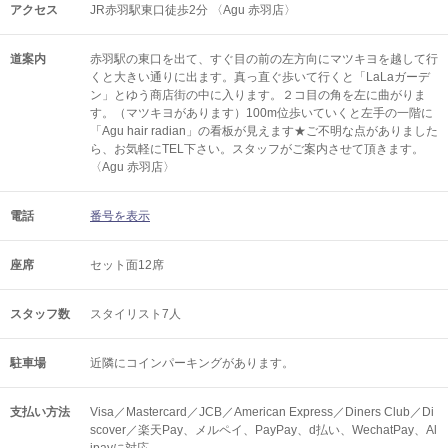
アクセス
JR赤羽駅東口徒歩2分 〈Agu 赤羽店〉
道案内
赤羽駅の東口を出て、すぐ目の前の左方向にマツキヨを越して行
くと大きい通りに出ます。真っ直ぐ歩いて行くと「LaLaガーデ
ン」とゆう商店街の中に入ります。２コ目の角を左に曲がりま
す。（マツキヨがあります）100m位歩いていくと左手の一階に
「Agu hair radian」の看板が見えます★ご不明な点がありました
ら、お気軽にTEL下さい。スタッフがご案内させて頂きます。
〈Agu 赤羽店〉
電話
番号を表示
座席
セット面12席
スタッフ数
スタイリスト7人
駐車場
近隣にコインパーキングがあります。
支払い方法
Visa／Mastercard／JCB／American Express／Diners Club／Di
scover／楽天Pay、メルペイ、PayPay、d払い、WechatPay、Al