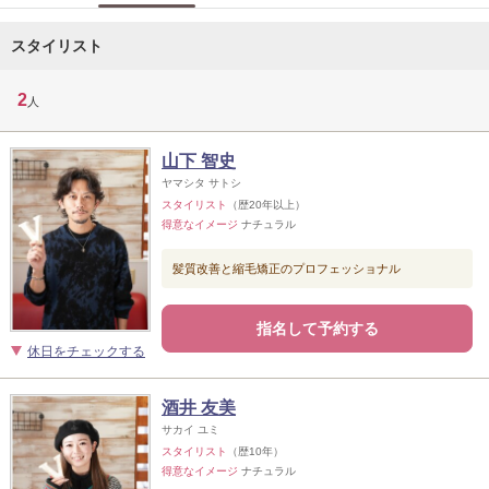
スタイリスト
2
人
山下 智史
ヤマシタ サトシ
スタイリスト
（歴20年以上）
得意なイメージ
ナチュラル
髪質改善と縮毛矯正のプロフェッショナル
指名して予約する
休日をチェックする
酒井 友美
サカイ ユミ
スタイリスト
（歴10年）
得意なイメージ
ナチュラル