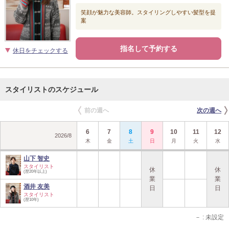
笑顔が魅力な美容師。スタイリングしやすい髪型を提
案
指名して予約する
休日をチェックする
スタイリストのスケジュール
前の週へ
次の週へ
6
7
8
9
10
11
12
2026
/
8
木
金
土
日
月
火
水
山下 智史
スタイリスト
休
休
(歴20年以上)
業
業
酒井 友美
日
日
スタイリスト
(歴10年)
－
: 未設定