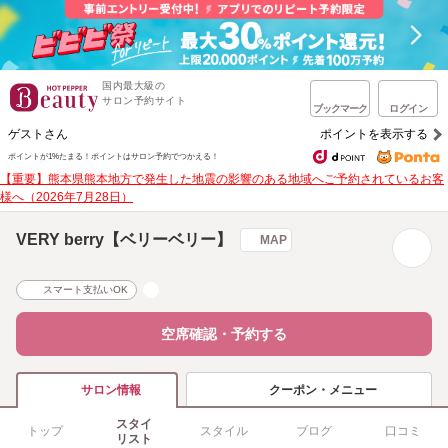
国内最大級の
サロン予約サイト
ブックマーク
ログイン
ゲストさん
ポイントを表示する
ポイントが1%たまる！
ポイントはサロン予約でつかえる！
【重要】熊本県熊本地方で発生した地震の影響のある地域へご予約されているお客
様へ（2026年7月28日）
VERY berry【ベリーベリー】
MAP
スマート支払いOK
空席確認・予約する
クーポン・メニュー
サロン情報
スタイ
トップ
スタイル
ブログ
口コミ
リスト